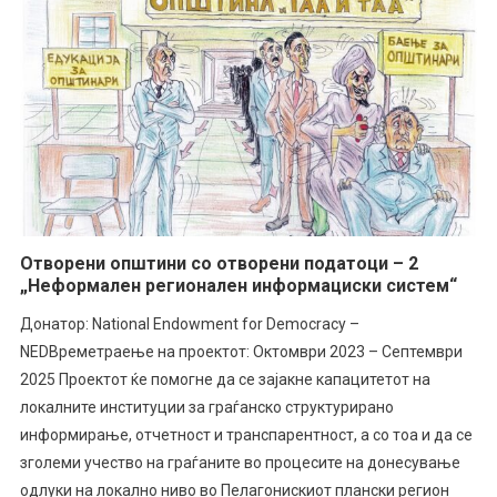
Отворени општини со отворени податоци – 2
„Неформален регионален информациски систем“
Донатор: National Endowment for Democracy –
NEDВреметраење на проектот: Октомври 2023 – Септември
2025 Проектот ќе помогне да се зајакне капацитетот на
локалните институции за граѓанско структурирано
информирање, отчетност и транспарентност, а со тоа и да се
зголеми учество на граѓаните во процесите на донесување
одлуки на локално ниво во Пелагонискиот плански регион