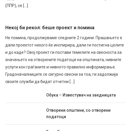
(ППР), се […]
Некој би рекол: беше проект и помина
Не помина, продолжуваме следните 2 години. Прашањето е
дали проектот некого ќе инспирира, дали ги постигна целите
и до каде? Овој проект ги постави темелите на свесноста за
значењето на отворените податоци на општината, нивните
услуги кон граѓаните и нивното правилно информирање.
Градоначалниците се сигурно свесни за тоа, ги задолжија
своите служби да бидат отчетни […]
Обука – Известувач на заедницата
Отворени општини, со отворени
податоци