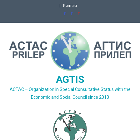
Skip
Контакт
to
content
AGTIS
ACTAC – Organization in Special Consultative Status with the
Economic and Social Council since 2013