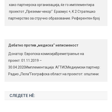
како партнерска организација, ќе го имплементира
проектот „Преземи чекор“ Еразмус +, K 2 Стратешко
партнерство за стручно образование. Референтен број
на проектот: 2019-1-UK01-KA202-061906 Стратешкото
партнерство го сочинуваат: AГТИС, Република Северна
Македонија; Diversity Living Services, Англија; Mobilizing
Expertise AB , Шведска; NGO Ritineitis, Латвија;
Дебатно против „медиска“ неписменост
Eprojectconsult – Istituto Europeo di Formazione e Ricerca,
Донатор: Европска комисијаВреметраење на
Италија. […]
проект: 01.11.2019 –
30.04.2020Имплементација: АГТИСМедиумски партнер:
Радио „Пела“Географска област на проектот: општини:
Прилеп, Долнени, Кривогаштани. Цел на проектот:
Демистификација на медиумските манипулации,
едукација и развој на дискусионен процес за критичко
СЛЕДЕТЕ НЀ:
мислење и демократски вредности преку методот
Известување на заедницата. Проектна визуализација: