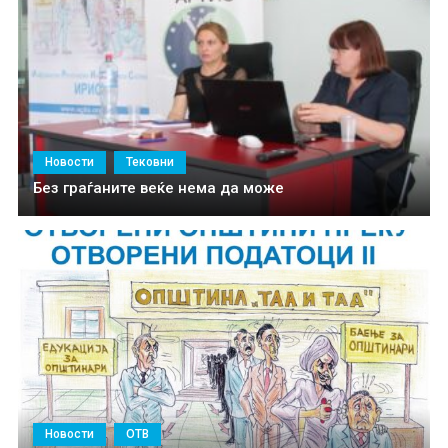
Новости
Тековни
Без граѓаните веќе нема да може
Новости
ОТВ