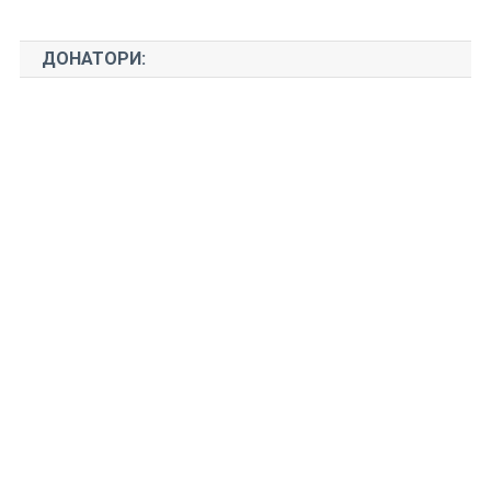
“User-friendly” (Блиски до корисникот) видеа: Новинарска
патка Проверете кому што му е битно […]
ДОНАТОРИ: