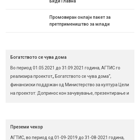
Биди Главна
Промовиран онлајн пакет за
претпримеништво за млади
Богатството се чува дома
Во период 01.05.2021 до 31.09.2021 година, АГТИС го
реализира проектот„ Богатството се чува дома“,
финансиски поддржан од Министерство за култура Цели
на проектот: Допринос кон зачувување, презентирање и
популаризација на нематеријалното културно
наследство и пренесување традиционални знаења и
вештини за народно и современо нараторство на
помладите генерации; Презервација на народни
Преземи чекор
приказни, гатанки, кратки говорни максими, […]
АГТИС, во период од 01-09-2019 до 31-08-2021 година,