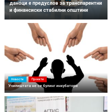
даноци е предуслов за транспарентни
транспарентни и финансиски стабилни општини
и финансиски стабилни општини
Новости
Проекти
Училиштата не се булинг инкубатори