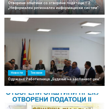
Отворени општини со отворени податоци – 2
„Неформален регионален информациски систем“
Новости
Тековни
Одржана Работилница „Будење на заспаниот џин“