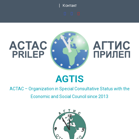
Skip
Контакт
to
content
AGTIS
ACTAC – Organization in Special Consultative Status with the
Economic and Social Council since 2013