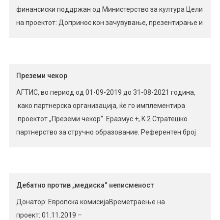
финансиски поддржан од Министерство за култура Цели
на проектот: Допринос кон зачувување, презентирање и
популаризација на нематеријалното културно
наследство и пренесување традиционални знаења и
вештини за народно и современо нараторство на
помладите генерации; Презервација на народни
Преземи чекор
приказни, гатанки, кратки говорни максими, […]
АГТИС, во период од 01-09-2019 до 31-08-2021 година,
како партнерска организација, ќе го имплементира
проектот „Преземи чекор“ Еразмус +, K 2 Стратешко
партнерство за стручно образование. Референтен број
на проектот: 2019-1-UK01-KA202-061906 Стратешкото
партнерство го сочинуваат: AГТИС, Република Северна
Македонија; Diversity Living Services, Англија; Mobilizing
Expertise AB , Шведска; NGO Ritineitis, Латвија;
Дебатно против „медиска“ неписменост
Eprojectconsult – Istituto Europeo di Formazione e Ricerca,
Донатор: Европска комисијаВреметраење на
Италија. […]
проект: 01.11.2019 –