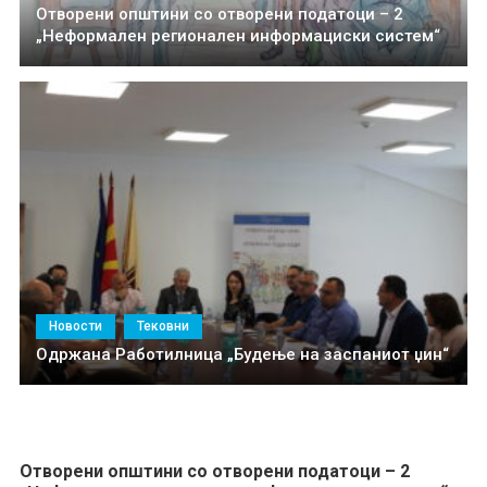
Отворени општини со отворени податоци – 2
„Неформален регионален информациски систем“
Новости
Тековни
Одржана Работилница „Будење на заспаниот џин“
Отворени општини со отворени податоци – 2