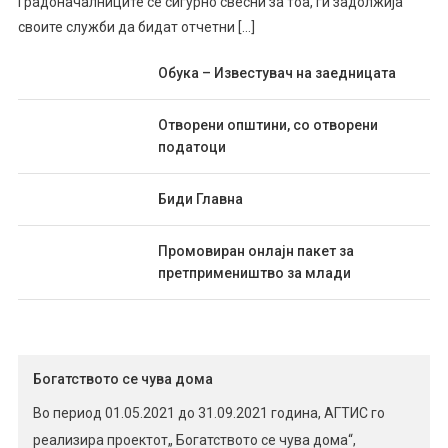
Градоначалниците се сигурно свесни за тоа, ги задолжија
своите служби да бидат отчетни […]
Обука – Известувач на заедницата
Отворени општини, со отворени
податоци
Биди Главна
Промовиран онлајн пакет за
претпримеништво за млади
Богатството се чува дома
Во период 01.05.2021 до 31.09.2021 година, АГТИС го
реализира проектот„ Богатството се чува дома“,