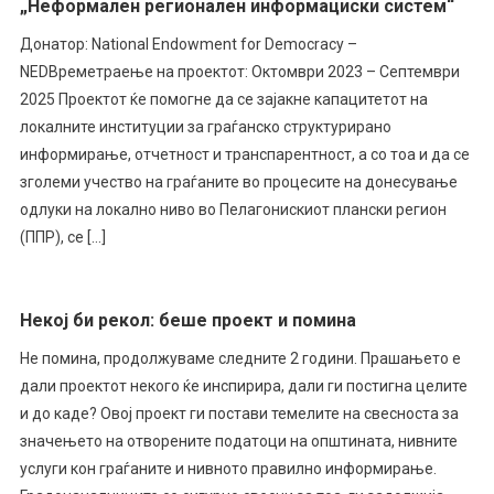
„Неформален регионален информациски систем“
Донатор: National Endowment for Democracy –
NEDВреметраење на проектот: Октомври 2023 – Септември
2025 Проектот ќе помогне да се зајакне капацитетот на
локалните институции за граѓанско структурирано
информирање, отчетност и транспарентност, а со тоа и да се
зголеми учество на граѓаните во процесите на донесување
одлуки на локално ниво во Пелагонискиот плански регион
(ППР), се […]
Некој би рекол: беше проект и помина
Не помина, продолжуваме следните 2 години. Прашањето е
дали проектот некого ќе инспирира, дали ги постигна целите
и до каде? Овој проект ги постави темелите на свесноста за
значењето на отворените податоци на општината, нивните
услуги кон граѓаните и нивното правилно информирање.