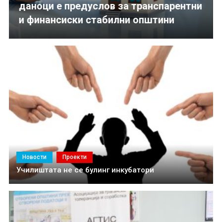
даноци е предуслов за транспарентни
транспарентни и финансиски стабилни општини
и финансиски стабилни општини
Новости
Проекти
Училиштата не се булинг инкубатори