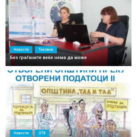
Новости
Тековни
Без граѓаните веќе нема да може
Новости
ОТВ