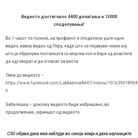
Видеото достигнало 4400 допаѓања и 13000
споделувања!
Во 1 часот по полноќ, на профилот е споделено уште едно
видео, извор видео од Перу, каде што се појавува човек кој
што ја објаснува постапката со морска сол и бара од властите
да одговорат и да огласат за веста.
Линк до видеото –
https://www.facebook.com/LaMadrinaAK47/videos/101639018904
h
Забелешка – доколку видеото биде избришано, во
продолжение, скриншот од видеото.
СЗО објави дека има заблуди во секоја земја и дека научниците