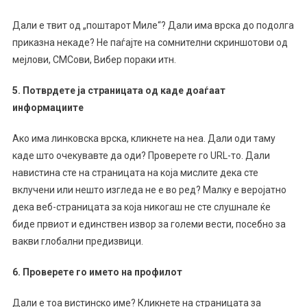
Дали е твит од „поштарот Миле“? Дали има врска до подолга
приказна некаде? Не паѓајте на сомнителни скриншотови од
мејлови, СМСови, Вибер пораки итн.
5. Потврдете ја страницата од каде доаѓаат
информациите
Ако има линковска врска, кликнете на неа. Дали оди таму
каде што очекувавте да оди? Проверете го URL-то. Дали
навистина сте на страницата на која мислите дека сте
вклучени или нешто изгледа не е во ред? Малку е веројатно
дека веб-страницата за која никогаш не сте слушнале ќе
биде првиот и единствен извор за големи вести, посебно за
вакви глобални предизвици.
6.
Проверете го името на профилот
Дали е тоа вистинско име? Кликнете на страницата за