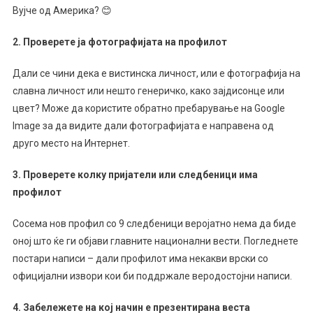
Вујче од Америка? 😊
2.
Проверете ја
фотографијата на
профилот
Дали се чини дека е вистинска личност, или е фотографија на
славна личност или нешто генеричко, како зајдисонце или
цвет? Може да користите обратно пребарување на Google
Image за да видите дали фотографијата е направена од
друго место на Интернет.
3. Проверете колку пријатели или следбеници има
профилот
Сосема нов профил со 9 следбеници веројатно нема да биде
оној што ќе ги објави главните национални вести. Погледнете
постари написи – дали профилот има некакви врски со
официјални извори кои би поддржале веродостојни написи.
4. Забележете на кој начин е презентирана веста