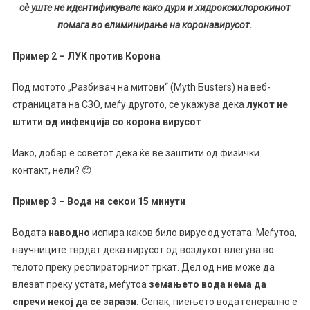
сè уште не идентификувале како дури и хидроксихлорокинот
помага во елиминирање на коронавирусот.
Пример 2 – ЛУК против Корона
Под мотото „Разбивач на митови“ (Myth Бusters) на веб-
страницата на СЗО, меѓу другото, се укажува дека
лукот не
штити од инфекција со корона вирусот
.
Иако, добар е советот дека ќе ве заштити од физички
контакт, нели? 😊
Пример 3 – Вода на секои 15 минути
Водата
наводно
испира каков било вирус од устата. Меѓутоа,
научниците тврдат дека вирусот од воздухот влегува во
телото преку респираторниот тркат. Дел од нив може да
влезат преку устата, меѓутоа
земањето вода нема да
спречи некој да се зарази.
Сепак, пиењето вода генерално е