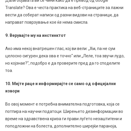
Дали објавата ви се чини како да е превод од Google
Translate? Ова е честа практика на веб-страниците за лажни
вести да соберат написи од разни видови на страници, да
направат поврзување кое ќе нема смисла.
9. Верувајте му на инстинктот
Ако има некој внатрешен глас, кој ви вели: „Хм, па не сум
целосно сигурен дека ова е точно“ или „Леле, тоа звучи лудо,
но којзнае?“, подобро е да проверите пред да го споделите
тоа.
10. Мијте раце
и информирајте се само од официјални
извори
Во овој момент е потребна внимателна подготовка, која се
потпира на научни податоци. Ширењето дезинформации во
време на здравствена криза ги прави луѓето незаштитени и
поподложни на болеста, дополнително ширејќи параноја,