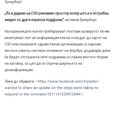
Зукерберг.
„Ќе и дадеме на СЗО рекламен простор колку што и е потребен,
заедно со друга корисна поддршка“
, истакна Зукерберг.
На корисниците кои ќе пребаруваат постови за вирусот ќе им
излегуваат поп-ап информации кои ќе ги водат до сајтот на
СЗО или локалните здравствени организации со најнови
вести и совети, нагласи основачот на Фејсбук, додавајќи дека
ќе бидат отстранети сите содржини со лажни вести и теории
на заговор, со цел да се спречи ширењето на
дезинформации.
Линк до објавата –
https://www.facebook.com/4/posts/i-
wanted-to-share-an-update-on-the-steps-were-taking-to-
respond-to-the-coronavir/10111615249124441/