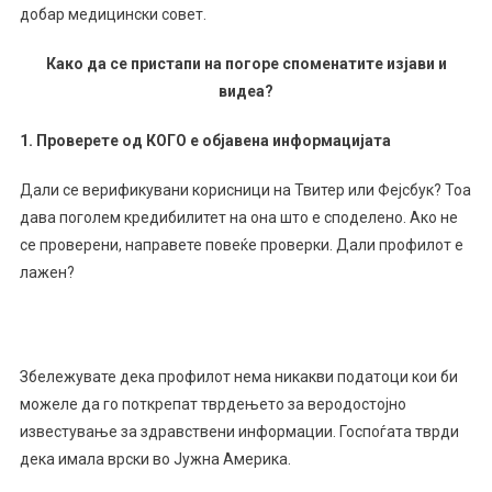
добар медицински совет.
Како да се пристапи на погоре споменатите изјави и
видеа?
1.
Проверете од КОГО е објавена информацијата
Дали се верификувани корисници на Твитер или Фејсбук? Тоа
дава поголем кредибилитет на она што e споделено. Ако не
се проверени, направете повеќе проверки. Дали профилот е
лажен?
Збележувате дека профилот нема никакви податоци кои би
можеле да го поткрепат тврдењето за веродостојно
известување за здравствени информации. Госпоѓата тврди
дека имала врски во Јужна Америка.