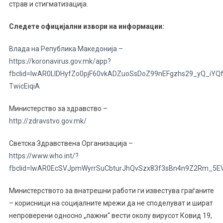
страв и стигматизација.
Следете официјални извори на информации:
Влада на Република Македонија –
https://koronavirus.gov.mk/app?
fbclid=IwAR0LlDHyfZo0pjF60vkADZuoSsDoZ99nEFgzhs29_yQ_iYQf
TwicEiqiA
Министерство за здравство –
http://zdravstvo.gov.mk/
Светска Здравствена Организација –
https://www.who.int/?
fbclid=IwAR0EcSVJpmWyrrSuCbturJhQvSzx83f3sBn4n9Z2Rm_5EV
Министерството за внатрешни работи ги известува граѓаните
– корисници на социјалните мрежи да не споделуват и шират
непроверени односно „лажни“ вести околу вирусот Ковид 19,