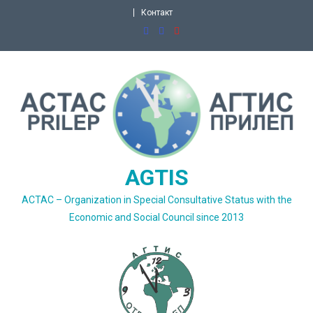
Skip
Контакт
to
content
AGTIS
ACTAC – Organization in Special Consultative Status with the
Economic and Social Council since 2013