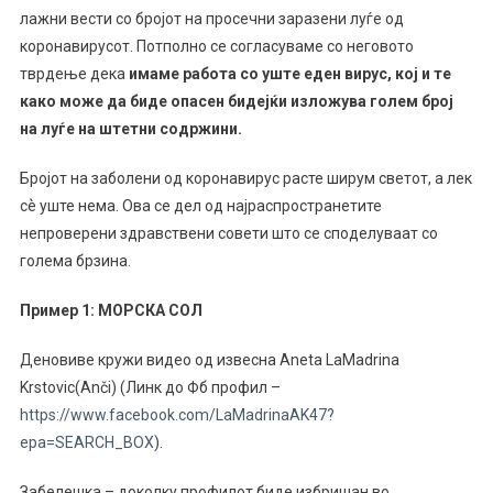
лажни вести со бројот на просечни заразени луѓе од
коронавирусот. Потполно се согласуваме со неговото
тврдење дека
имаме работа со уште еден вирус, кој и те
како може да биде опасен бидејќи изложува голем број
на луѓе на штетни содржини.
Бројот на заболени од коронавирус расте ширум светот, а лек
сѐ уште нема. Ова се дел од најраспространетите
непроверени здравствени совети што се споделуваат со
голема брзина.
Пример 1: МОРСКА СОЛ
Деновиве кружи видео од извесна Aneta LaMadrina
Krstovic(Anči) (Линк до Фб профил –
https://www.facebook.com/LaMadrinaAK47?
epa=SEARCH_BOX
).
Забелешка – доколку профилот биде избришан во