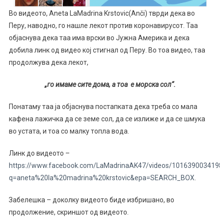
Во видеото, Aneta LaMadrina Krstovic(Anči) тврди дека во
Перу, наводно, го нашле лекот против коронавирусот. Таа
објаснува дека таа има врски во Јужна Америка и дека
добила линк од видео кој стигнал од Перу. Во тоа видео, таа
продолжува дека лекот,
„го имаме сите дома, а тоа е морска сол“.
Понатаму таа ја објаснува постапката дека треба со мала
кафена лажичка да се земе сол, да се излиже и да се шмука
во устата, и тоа со малку топла вода.
Линк до видеото –
https://www.facebook.com/LaMadrinaAK47/videos/101639
q=aneta%20la%20madrina%20krstovic&epa=SEARCH_BOX
.
Забелешка – доколку видеото биде избришано, во
продолжение, скриншот од видеото.