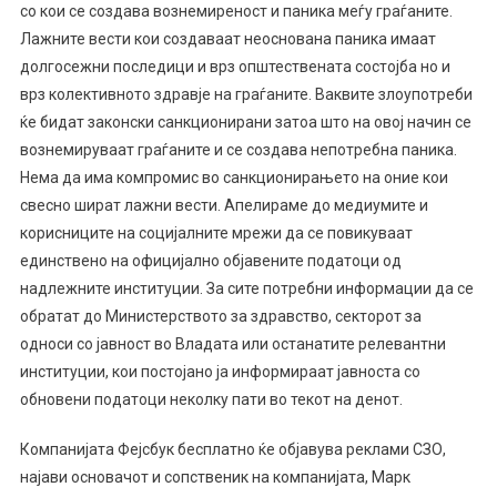
со кои се создава вознемиреност и паника меѓу граѓаните.
Лажните вести кои создаваат неоснована паника имаат
долгосежни последици и врз општествената состојба но и
врз колективното здравје на граѓаните. Ваквите злоупотреби
ќе бидат законски санкционирани затоа што на овој начин се
вознемируваат граѓаните и се создава непотребна паника.
Нема да има компромис во санкционирањето на оние кои
свесно шират лажни вести. Апелираме до медиумите и
корисниците на социјалните мрежи да се повикуваат
единствено на официјално објавените податоци од
надлежните институции. За сите потребни информации да се
обратат до Министерството за здравство, секторот за
односи со јавност во Владата или останатите релевантни
институции, кои постојано ја информираат јавноста со
обновени податоци неколку пати во текот на денот.
Компанијата Фејсбук бесплатно ќе објавува реклами СЗО,
најави основачот и сопственик на компанијата, Марк