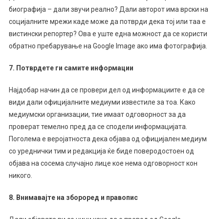
биографија – дали звучи реално? Дали авторот има врски на
социјалните мрежи каде може да потврди дека тој или таа е
вистински репортер? Ова е уште една можност да се користи
обратно пребарување на Google Image ако има фотографија.
7. Потврдете ги самите информации
Најдобар начин да се провери дел од информациите е да се
види дали официјалните медиуми известиле за тоа. Како
медиумски организации, тие имаат одговорност за да
проверат темелно пред да се сподели информацијата.
Поголема е веројатноста дека објава од официјален медиум
со уреднички тим и редакција ќе биде поверодостоен од
објава на сосема случајно лице кое нема одговорност кон
никого.
8. Внимавајте на збороред и правопис