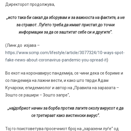
Директорот продолжува,
„и
сто така би сакал да зборувам и за важноста на фактите, а не
за стравот. Луѓето треба да имаат пристап до точни
информации за да се заштитат себе си и другите
“.
(Линк до изјава –
https://www.scmp.com/lifestyle/article/3077324/10-ways-spot-
fake-news-about-coronavirus-pandemic-you-spread-it
)
Во екот на коронавирус пандемија, се чини дека се бориме и
со пандемија на лажни вести, и како што тврди Адам
Кучарски, епидемиолог и автор на „Правила на заразата –
Зошто се рашири – Зошто запре“,
„
најдобриот начин за борба против лагите околу вирусот е да
се третираат како вистински вирус
“.
Тој го поистоветува просечниот број на „заразени луѓе“ од