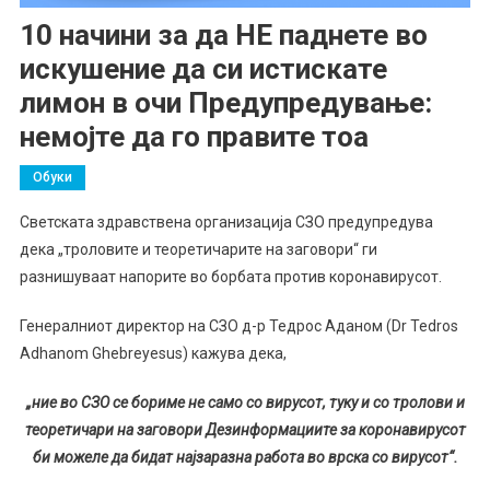
10 начини за да НЕ паднете во
искушение да си истискате
лимон в очи Предупредување:
немојте да го правите тоа
Обуки
Светската здравствена организација СЗО предупредува
дека „троловите и теоретичарите на заговори“ ги
разнишуваат напорите во борбата против коронавирусот.
Генералниот директор на СЗО д-р Тедрос Аданом (Dr Tedros
Adhanom Ghebreyesus) кажува дека,
„н
ие во СЗО се бориме не само со вирусот, туку и со тролови и
теоретичари на заговори
Д
езинформациите за коронавирусот
би можеле да бидат најзаразна работа во вр
с
ка со вирусот
“.