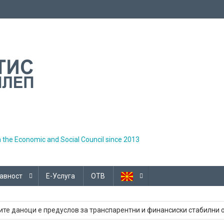
h the Economic and Social Council since 2013
авност
Е-Услуга
ОТВ
тетни одлуки во општините
ите даноци е предуслов за транспарентни и финансиски стабилни