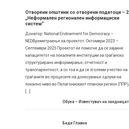
Отворени општини со отворени податоци – 2
„Неформален регионален информациски
систем“
Донатор: National Endowment for Democracy –
NEDВреметраење на проектот: Октомври 2023 –
Септември 2025 Проектот ќе помогне да се зајакне
капацитетот на локалните институции за граѓанско
структурирано информирање, отчетност и
транспарентност, а со тоа и да се зголеми учество на
граѓаните во процесите на донесување одлуки на
локално ниво во Пелагонискиот плански регион (ППР),
[…]
Обука – Известувач на заедницат
Биди Главна