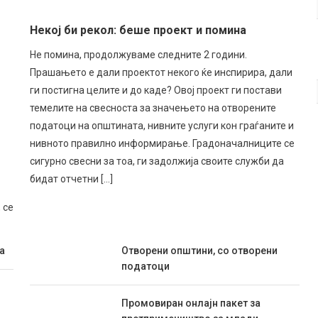
Некој би рекол: беше проект и помина
Не помина, продолжуваме следните 2 години.
Прашањето е дали проектот некого ќе инспирира, дали
ги постигна целите и до каде? Овој проект ги постави
темелите на свесноста за значењето на отворените
податоци на општината, нивните услуги кон граѓаните и
нивното правилно информирање. Градоначалниците се
сигурно свесни за тоа, ги задолжија своите служби да
бидат отчетни […]
 се
а
Отворени општини, со отворени
податоци
Промовиран онлајн пакет за