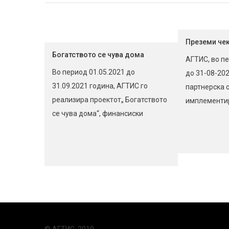
Преземи че
Богатството се чува дома
АГТИС, во п
Во период 01.05.2021 до
до 31-08-202
31.09.2021 година, АГТИС го
партнерска о
реализира проектот„ Богатството
имплементи
се чува дома“, финансиски
„Преземи чек
поддржан од Министерство за
Стратешко п
култура Цели на проектот:
стручно обр
Допринос кон зачувување,
број на прое
презентирање и популаризација
KA202-0619
на нематеријалното културно
партнерство
наследство и пренесување
AГТИС, Репу
традиционални знаења и
Македонија; D
вештини за народно и современо
Services, Анг