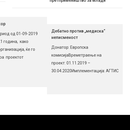
претпримеништво за млади
кор
Дебатно против „медиска“
ериод од 01-09-2019
неписменост
1 година, како
Донатор: Европска
рганизација, ќе го
комисијаВреметраење на
ра проектот
проект: 01.11.2019 –
ор“ Еразмус +, K 2
30.04.2020Имплементација: АГТИСМеди
артнерство за
партнер: Радио „Пела“Географска
азование. Референтен
област на проектот: општини:
ктот: 2019-1-UK01-
Прилеп, Долнени, Кривогаштани.
06 Стратешкото
Цел на проектот:
 го сочинуваат:
Демистификација на
блика Северна
медиумските манипулации,
iversity Living
едукација и развој на дискусионен
лија; Mobilizing