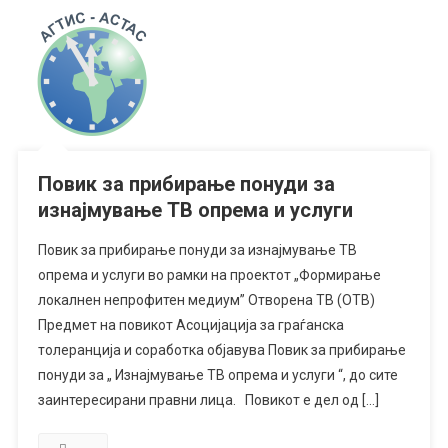
Повик за прибирање понуди за
изнајмување ТВ опрема и услуги
Повик за прибирање понуди за изнајмување ТВ
опрема и услуги во рамки на проектот „Формирање
локалнен непрофитен медиум” Отворена ТВ (ОТВ)
Предмет на повикот Асоцијација за граѓанска
толеранција и соработка објавува Повик за прибирање
понуди за „ Изнајмување ТВ опрема и услуги “, до сите
заинтересирани правни лица. Повикот е дел од […]