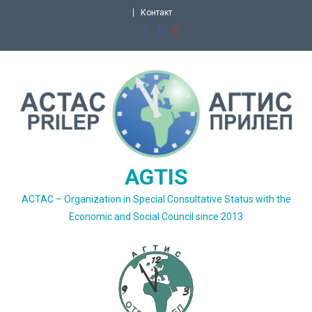
Skip
Контакт
to
content
AGTIS
ACTAC – Organization in Special Consultative Status with the
Economic and Social Council since 2013