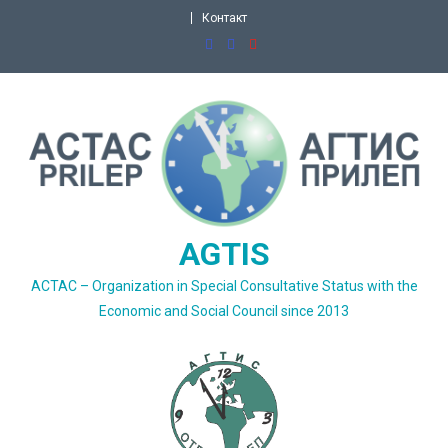
Skip
Контакт
to
content
AGTIS
ACTAC – Organization in Special Consultative Status with the
Economic and Social Council since 2013