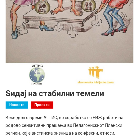
Ѕидај на стабилни темели
Новости
Проекти
Веќе долго време АГТИС, во соработка со ЕИЖ работи на
родово сензитивни прашања во Пелагонискиот Плански
регион, кој е вистинска ризница на конфесии, етноси,