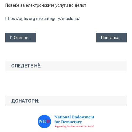
Повеќе за електронските услуги во делот
https://agtis.org.mk/category/e-usluga/
Навигација
Отворена позиција за проект асистент
Постапка за електронски извод од матична книга на родените
на
напис
СЛЕДЕТЕ НЀ:
ДОНАТОРИ: