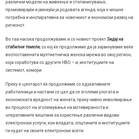
различни модели на живеење и стопанисување,
промовирајќи и јакнејќи ја родовата агенда, која е мошне
потребна и инспиративна за човечкиот и економски развој на
регионот.
Во таа насока продолжуваме и со новиот проект
Ѕидај на
стабилни темели,
со кој ќе продолжиме да ја зајакнуваме веќе
воспоставената мултиетничка женска мрежа во овој регион,
која соработува со другите НВО – и, институциите на
системот, комори.
Преку е-центарот ќе продолжиме со едукативните
работилници и настани со цел да се зголеми улогата и
економската вредност на жената, преку нивно инволвирање
во процесот на зголемување на мотивираноста и
оперативните вештини за користење различни видови
електронски услуги, кои владата, општините и институциите
ги нудат на своите електронски асети.