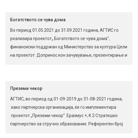
Богатството се чува дома
Во период 01.05.2021 до 31.09.2021 година, АГТИС го
реализира проектот„ Богатството се чува дома“,
финансиски поддржан од Министерство за култура Цели
на проектот: Допринос кон зачувување, презентирање и
популаризација на нематеријалното културно
наследство и пренесување традиционални знаења и
вештини за народно и современо нараторство на
помладите генерации; Презервација на народни
Преземи чекор
приказни, гатанки, кратки говорни максими, […]
АГТИС, во период од 01-09-2019 до 31-08-2021 година,
како партнерска организација, ќе го имплементира
проектот „Преземи чекор“ Еразмус +, K 2 Стратешко
партнерство за стручно образование. Референтен број
на проектот: 2019-1-UK01-KA202-061906 Стратешкото