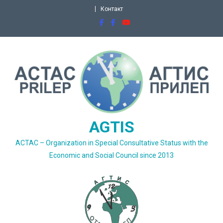
Skip
Контакт
to
content
AGTIS
ACTAC – Organization in Special Consultative Status with the
Economic and Social Council since 2013