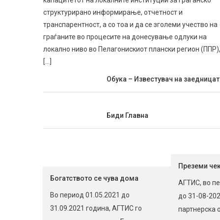
капацитетот на локалните институции за граѓанско
структурирано информирање, отчетност и
транспарентност, а со тоа и да се зголеми учество на
граѓаните во процесите на донесување одлуки на
локално ниво во Пелагонискиот плански регион (ППР),
[…]
Обука – Известувач на заедницат
Биди Главна
Преземи че
Богатството се чува дома
АГТИС, во п
Во период 01.05.2021 до
до 31-08-202
31.09.2021 година, АГТИС го
партнерска о