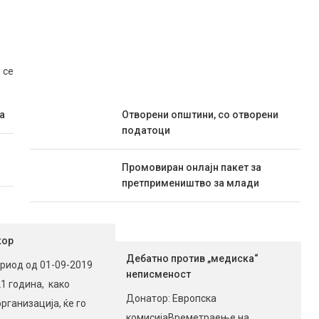
 се
а
Отворени општини, со отворени
податоци
Промовиран онлајн пакет за
претпримеништво за млади
кор
Дебатно против „медиска“
ериод од 01-09-2019
неписменост
1 година, како
Донатор: Европска
рганизација, ќе го
комисијаВреметраење на