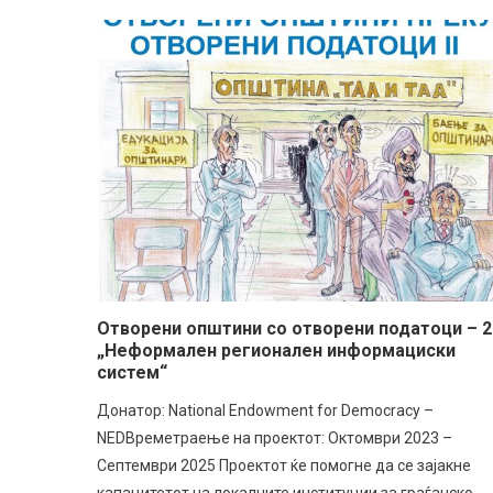
Новости
Новости
ДАЛИ ПРИЛЕП И ПЕЛАГОНИЈА 
Проекти
Новости
Институционална поставеност и
Отворени општини со отворени податоци – 2
НАЈДАТ НА КУЛТУРНИТЕ, ТУРИ
Дигитално документирање и про
Совет на општината и Претседат
„Неформален регионален информациски
ЕВРОПА? – АГТИС СО НОВИ ИН
систем“
културното наследство на Прил
СТРАТЕШКИ КУЛТУРЕН РАЗВОЈ
Донатор: National Endowment for Democracy –
NEDВреметраење на проектот: Октомври 2023 –
Септември 2025 Проектот ќе помогне да се зајакне