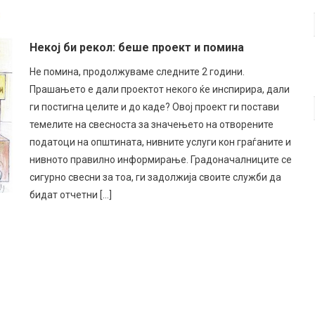
Некој би рекол: беше проект и помина
Не помина, продолжуваме следните 2 години.
Прашањето е дали проектот некого ќе инспирира, дали
ги постигна целите и до каде? Овој проект ги постави
темелите на свесноста за значењето на отворените
податоци на општината, нивните услуги кон граѓаните и
нивното правилно информирање. Градоначалниците се
сигурно свесни за тоа, ги задолжија своите служби да
бидат отчетни […]
МОЖАТ ДА СЕ
 надлежности –
СТИЧКИТЕ МАПИ НА
моција на
ел на Советот
ИЦИЈАТИВИ ЗА
еп