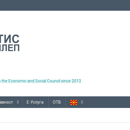
h the Economic and Social Council since 2013
авност
Е-Услуга
ОТВ
алните даноци е предуслов за транспарентни и финансиски стабил