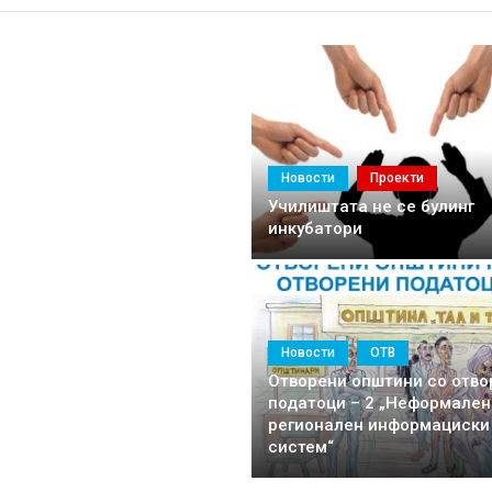
ст и надлежности – Совет на општината и Претседател на Советот
ментирање и промоција на културното наследство на Прилеп
А МОЖАТ ДА СЕ НАЈДАТ НА КУЛТУРНИТЕ, ТУРИСТИЧКИТЕ МАПИ 
ТУРЕН РАЗВОЈ
литетни одлуки во општините
Новости
Проекти
Училиштата не се булинг
инкубатори
Новости
ОТВ
е даноци е
Отворени општини со отво
инансиски стабилни
податоци – 2 „Неформален
регионален информациски
систем“