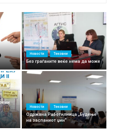
НА ЕВРОПА? – АГТИС СО
Новости
Тековни
Без граѓаните веќе нема да може
рени
Новости
Тековни
Одржана Работилница „Будење
на заспаниот џин“