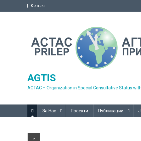
Skip
Контакт
to
content
AGTIS
ACTAC – Organization in Special Consultative Status wit
За Нас
Проекти
Публикации
Ј
>
Новости
Ефикасната наплата на лок