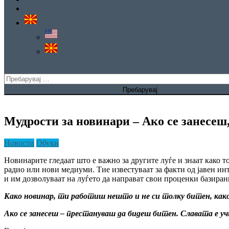
ОТВ
site mode button
Пребарувај
за:
Мудрости за новинари – Ако се занесеш
Новости
Обуки
Новинарите гледаат што е важно за другите луѓе и знаат како то
радио или нови медиуми. Тие известуваат за факти од јавен ин
и им дозволуваат на луѓето да направат свои проценки базиран
Како новинар, ти работиш нешто и не си толку битен, как
Ако се занесеш – престануваш да бидеш битен. Славата е уч