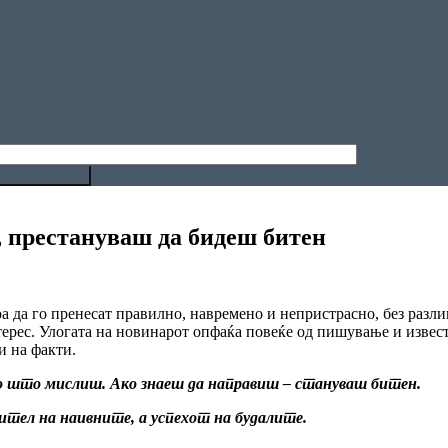
, престануваш да бидеш битен
а да го пренесат правилно, навремено и непристрасно, без разлика
терес. Улогата на новинарот опфаќа повеќе од пишување и извес
и на факти.
о што мислиш. Ако знаеш да направиш – стануваш битен.
ител на наивните, а успехот на будалите.