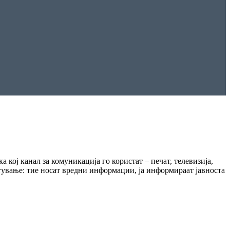
 кој канал за комуникација го користат – печат, телевизија,
тување: тие носат вредни информации, ја информираат јавноста