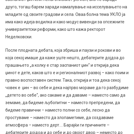
друго, тогаш барем заради намалување на исселувањето на
младите од своите градови и села. Оваа болна тема УКЛО ја
има како идеја водилка и како модус вивенди за опсежните
универзитетски реформи, како што кажа ректорот
Неделковски.
После плодната дебата, која збриша и паузи и рокови и во
која секој имаше да каже уште нешто, дебатерите дојдоа до
прашањето „а колку е стар заспаниот џин“ и открија дека
џинот е дете, каков што е и регионалниот развој – како поим и
правно воспоставен систем. Така, открија и тоа дека секој
човек е џин – во себе и дека најпрво мораме да го разбудиме
„детето во себе“, ако сакаме и да даваме – наместо само да
земаме, да бидеме љубопитни – наместо препредени, да
бидеме правични – наместо полни со себе, лесно да
простуваме – наместо да злопаметиме, да создаваме
атмосфера – наместо дерт…. Барајќи ги причините –
дебатерите дојдоа и до себе и до својот двор – неместо до