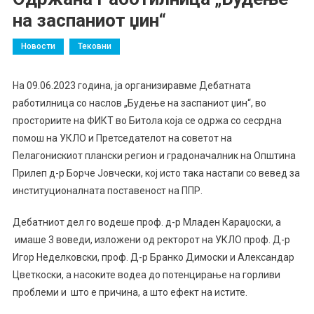
на заспаниот џин“
Новости
Тековни
На 09.06.2023 година, ја организиравме Дебатната
работилница со наслов „Будење на заспаниот џин“, во
просториите на ФИКТ во Битола која се одржа со сесрдна
помош на УКЛО и Претседателот на советот на
Пелагонискиот плански регион и градоначалник на Општина
Прилеп д-р Борче Јовчески, кој исто така настапи со вевед за
институционалната поставеност на ППР.
Дебатниот дел го водеше проф. д-р Младен Караџоски, а
имаше 3 воведи, изложени од ректорот на УКЛО проф. Д-р
Игор Неделковски, проф. Д-р Бранко Димоски и Александар
Цветкоски, а насоките водеа до потенцирање на горливи
проблеми и што е причина, а што ефект на истите.