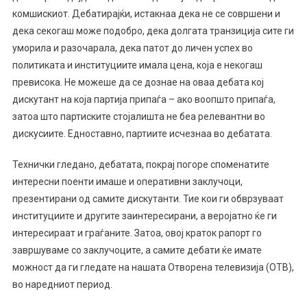
комшискиот. Дебатирајќи, истакнаа дека не се совршени и
дека секогаш може подобро, дека долгата транзиција сите ги
уморила и разочарала, дека патот до личен успех во
политиката и институциите имала цена, која е некогаш
превисока. Не можеше да се дознае на оваа дебата кој
дискутант на која партија припаѓа – ако воопшто припаѓа,
затоа што партиските стојалишта не беа релевантни во
дискусиите. Едноставно, партиите исчезнаа во дебатата.
Технички гледано, дебатата, покрај погоре споменатите
интересни поенти имаше и оперативни заклучоци,
презентирани од самите дискутанти. Тие кои ги обврзуваат
институциите и другите заинтересирани, а веројатно ќе ги
интересираат и граѓаните. Затоа, овој краток рапорт го
завршуваме со заклучоците, а самите дебати ќе имате
можност да ги гледате на нашата Отворена телевизија (ОТВ),
во наредниот период.