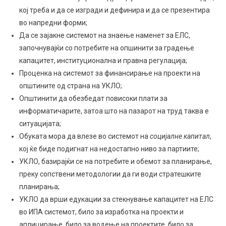
кој треба и да се изгради и дефинира и да се презентира
во напредни форми;
Да се зајакне системот на знаење наменет за ЕЛС,
започнувајќи со потребите на опшинити за градење
капацитет, институционална и правна регулација;
Проценка на системот за финансирање на проекти на
општините од страна на УКЛО;
Општинити да обезбедат повисоки плати за
информатичарите, затоа што на пазарот на труд таква е
ситуацијата;
Обуката мора да влезе во системот на
социјалне капитал
,
кој ќе биде подигнат на недостапно ниво за партиите;
УКЛО, базирајќи се на потребите и обемот за планирање,
преку сопствени методологии да ги води стратешките
планирања;
УКЛО да врши едукации за стекнување капацитет на ЕЛС
во ИПА системот, било за изработка на проекти и
аплицирање, било за водење на проектите, било за