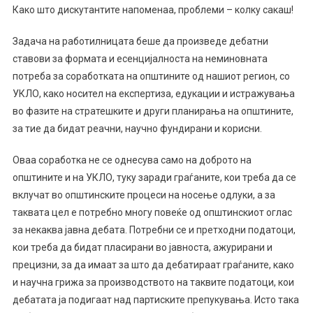
Како што дискутантите напоменаа, проблеми – колку сакаш!
Задача на работилницата беше да произведе дебатни
ставови за формата и есенцијалноста на неминовната
потреба за соработката на општините од нашиот регион, со
УКЛО, како носител на експертиза, едукации и истражувања
во фазите на стратешките и други планирања на општините,
за тие да бидат реачни, научно фундирани и корисни.
Оваа соработка не се однесува само на доброто на
општините и на УКЛО, туку заради граѓаните, кои треба да се
вклучат во општинските процеси на носење одлуки, а за
таквата цел е потребно многу повеќе од општинскиот оглас
за некаква јавна дебата. Потребни се и претходни податоци,
кои треба да бидат пласирани во јавноста, ажурирани и
прецизни, за да имаат за што да дебатираат граѓаните, како
и научна грижа за производството на таквите податоци, кои
дебатата ја подигаат над партиските препукувања. Исто така