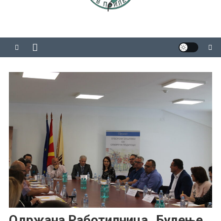
Одржана Работилница „Будење