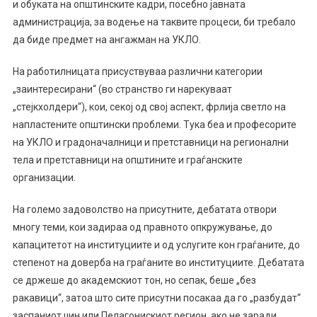
и обуката на општинските кадри, посебно јавната
администрација, за водење на таквите процеси, би требало
да биде предмет на ангажман на УКЛО.
На работилницата присуствуваа различни категории
„заинтересирани“ (во странство ги нарекуваат
„стејкхолдери“), кои, секој од свој аспект, фрлија светло на
напластените општински проблеми. Тука беа и професорите
на УКЛО и градоначалници и претставници на регионални
тела и претставници на општините и граѓанските
организации.
На големо задоволство на присутните, дебатата отвори
многу теми, кои задираа од правното опкружување, до
капацитетот на институциите и од услугите кон граѓаните, до
степенот на доверба на граѓаните во институциите. Дебатата
се држеше до академскиот тон, но сепак, беше „без
ракавици“, затоа што сите присутни посакаа да го „разбудат“
заспаниот џин или Пелагонискиот регион, ако не заради