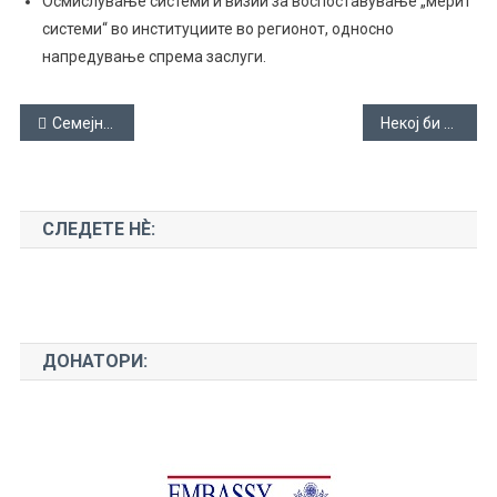
Осмислување системи и визии за воспоставување „мерит
системи“ во институциите во регионот, односно
напредување спрема заслуги.
Навигација
Семејно насилство
Некој би рекол: беше проект и помина
на
напис
СЛЕДЕТЕ НЀ:
ДОНАТОРИ: