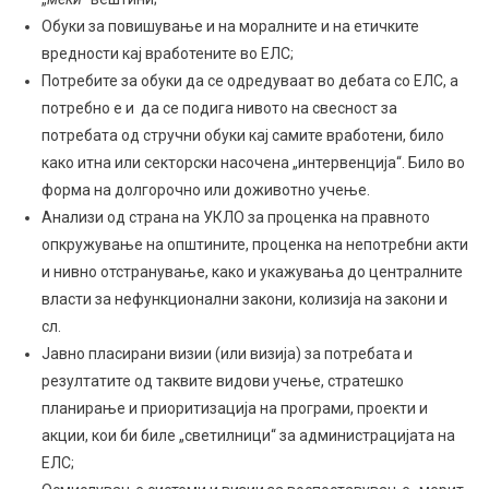
Обуки за повишување и на моралните и на етичките
вредности кај вработените во ЕЛС;
Потребите за обуки да се одредуваат во дебата со ЕЛС, а
потребно е и да се подига нивото на свесност за
потребата од стручни обуки кај самите вработени, било
како итна или секторски насочена „интервенција“. Било во
форма на долгорочно или доживотно учење.
Анализи од страна на УКЛО за проценка на правното
опкружување на општините, проценка на непотребни акти
и нивно отстранување, како и укажувања до централните
власти за нефункционални закони, колизија на закони и
сл.
Јавно пласирани визии (или визија) за потребата и
резултатите од таквите видови учење, стратешко
планирање и приоритизација на програми, проекти и
акции, кои би биле „светилници“ за администрацијата на
ЕЛС;