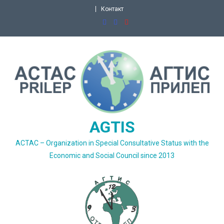
Skip
Контакт
to
content
AGTIS
ACTAC – Organization in Special Consultative Status with the
Economic and Social Council since 2013