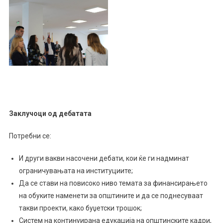
Заклучоци од дебатата
Потребни се:
И други вакви насочени дебати, кои ќе ги надминат
ограничувањата на институциите;
Да се стави на повисоко ниво темата за финансирањето
на обуките наменети за општините и да се поднесуваат
такви проекти, како буџетски трошок;
Систем на континуирана едукација на општинските кадри,