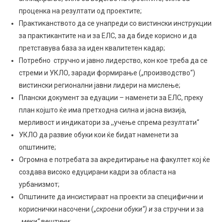
проценка на резултати од проектите;
Практиканството да се унапреди со вистински инструкции
за практикантите на и за ЕЛС, за да биде корисно и да
претставува база за иден квалитетен кадар;
Потребно стручно и јавно лидерство, кон кое треба да се
стреми и УКЛО, заради формирање („производство“)
вистински регионални јавни лидери на мислење;
Плански документ за едуации – наменети за ЕЛС, преку
план којшто ќе има претходна силна и јасна визија,
мерливост и индикатори за ,,учење спрема резултати“
УКЛО да развие обуки кои ќе бидат наменети за
општините;
Огромна е потребата за акредитирање на факултет кој ќе
создава високо едуцирани кадри за областа на
урбанизмот;
Општините да инсистираат на проекти за специфични и
кориснички насочени („
скроени обуки“) и
за стручни и за
„
меки“
вештини;