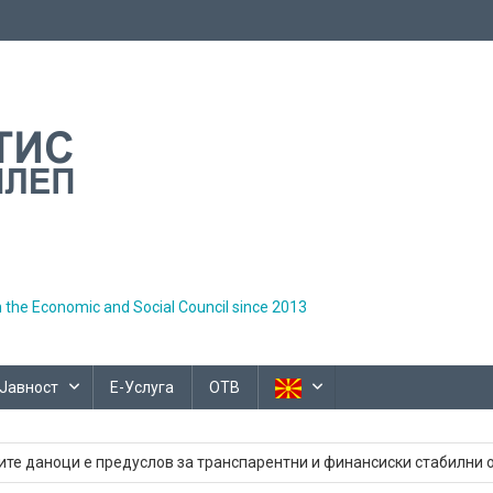
h the Economic and Social Council since 2013
Јавност
Е-Услуга
ОТВ
тетни одлуки во општините
ите даноци е предуслов за транспарентни и финансиски стабилни