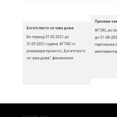
Преземи че
Богатството се чува дома
АГТИС, во п
Во период 01.05.2021 до
до 31-08-202
31.09.2021 година, АГТИС го
партнерска о
реализира проектот„ Богатството
имплементи
се чува дома“, финансиски
„Преземи чек
поддржан од Министерство за
Стратешко п
култура Цели на проектот:
стручно обр
Допринос кон зачувување,
број на прое
презентирање и популаризација
KA202-0619
на нематеријалното културно
партнерство
наследство и пренесување
AГТИС, Репу
традиционални знаења и
Македонија; D
вештини за народно и современо
Services, Анг