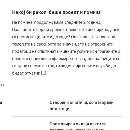
Некој би рекол: беше проект и помина
Не помина, продолжуваме следните 2 години.
Прашањето е дали проектот некого ќе инспирира, дали
ги постигна целите и до каде? Овој проект ги постави
темелите на свесноста за значењето на отворените
податоци на општината, нивните услуги кон граѓаните и
нивното правилно информирање. Градоначалниците се
сигурно свесни за тоа, ги задолжија своите служби да
бидат отчетни […]
 се
а
Отворени општини, со отворени
податоци
Промовиран онлајн пакет за