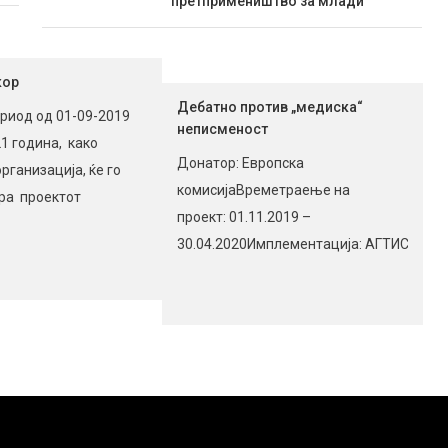
претпримеништво за млади
кор
Дебатно против „медиска“
ериод од 01-09-2019
неписменост
1 година, како
Донатор: Европска
рганизација, ќе го
комисијаВреметраење на
ра проектот
проект: 01.11.2019 –
ор“ Еразмус +, K 2
30.04.2020Имплементација: АГТИСМеди
артнерство за
партнер: Радио „Пела“Географска
азование. Референтен
област на проектот: општини:
ктот: 2019-1-UK01-
Прилеп, Долнени, Кривогаштани.
06 Стратешкото
Цел на проектот:
 го сочинуваат:
Демистификација на
блика Северна
медиумските манипулации,
iversity Living
едукација и развој на дискусионен
лија; Mobilizing