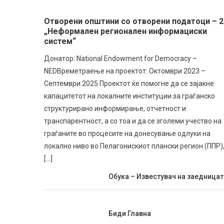
Отворени општини со отворени податоци – 2
„Неформален регионален информациски
систем“
Донатор: National Endowment for Democracy –
NEDВреметраење на проектот: Октомври 2023 –
Септември 2025 Проектот ќе помогне да се зајакне
капацитетот на локалните институции за граѓанско
структурирано информирање, отчетност и
транспарентност, а со тоа и да се зголеми учество на
граѓаните во процесите на донесување одлуки на
локално ниво во Пелагонискиот плански регион (ППР),
[…]
Обука – Известувач на заедницат
Биди Главна