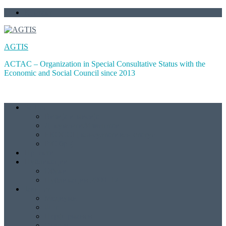
Skip
Контакт
to
content
AGTIS
ACTAC – Organization in Special Consultative Status with the
Economic and Social Council since 2013
За Нас
Визија и мисија
Документи/Извештаи
ЕКОСОЦ консултативен статус
PIC број
Проекти
Публикации
Обуки
Публикации 2000–17
Јавност
Медиуми
Фото
Перформанси
Огласи