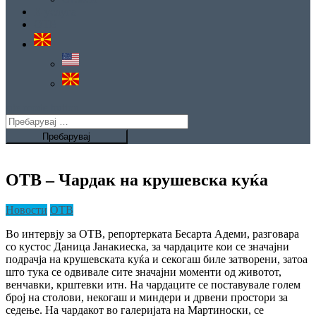
Е-услуга
ОТВ
site mode button
Пребарувај
за:
ОТВ – Чардак на крушевска куќа
Новости
ОТВ
Во интервју за ОТВ, репортерката Бесарта Адеми, разговара
со кустос Даница Јанакиеска, за чардаците кои се значајни
подрачја на крушевската куќа и секогаш биле затворени, затоа
што тука се одвивале сите значајни моменти од животот,
венчавки, крштевки итн. На чардаците се поставувале голем
број на столови, некогаш и миндери и дрвени простори за
седење. На чардакот во галеријата на Мартиноски, се