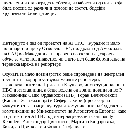
поставени и староградски облеки, изработени од свила која
била носена од различни делови на светот, бидејќи
крушевчани биле трговци.
Интервјуто е дел од проектот на АГТИС, „Рурално и мало
новинарство преку Отворена ТВ“, поддржан од Амбасадата
на САД во Македонија, направено во склоп на „скроена“
обука за мало новинарство, чија што цел беше формирање на
теренска мрежа на репортери.
Обуката за мало новинарство беше спроведена на централен
тренинг на кој присуствуваа младите репортери,
градоначалницте на Прилеп и Крушево, институционални и
НВО претставници, а беше водена од врвни новинари во Р.
Македонија: Сашо Орданоски (1ТВ), Горан Величковски
(Канал 5-Зевзекманија) и Сефер Тахири (професор на
Факултетот за јазици, културa и комуникации на Одделот за
комуникации на Универзитетот на Југоисточна Европа), како
и од тимот на АГТИС од интернационални Community
Reporters: Александар Цветкоски, Мартина Билјаровска,
Божидар Цветкоски и Филип Стојаноски.