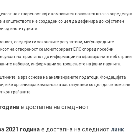
ксот на отвореност кој е композитен показател што го определув
е и општеството и е создаден со цел да дефинира до кој степен
и од институциите.
еност, следејќи ги законските регулативи, меѓународните
дексот на отвореност се мониторираат ЕЛС според посебни
несуваат на пристапот до информации на официјалните веб страни
јавните набавки, информации за трошењето на јавни пари итн.
тините, а врз основа на анализираните податоци, Фондацијата
и, и ќе организира кампања за застапување со цел да се помогне
 кон граѓаните.
 година
е достапна на следниот
за
2021 година
е достапна на следниот
линк