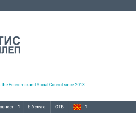
h the Economic and Social Council since 2013
авност
Е-Услуга
ОТВ