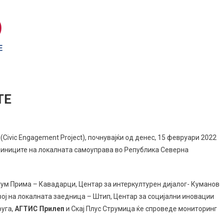
ТЕ
Civic Engagement Project), почнувајќи од денес, 15 февруари 2022
диниците на локалната самоуправа во Република Северна
ум Прима – Кавадарци, Центар за интеркултурен дијалог- Куманов
ој на локалната заедница – Штип, Центар за социјални иновации
руга,
АГТИС Прилеп
и Скај Плус Струмица ќе спроведе мониторинг