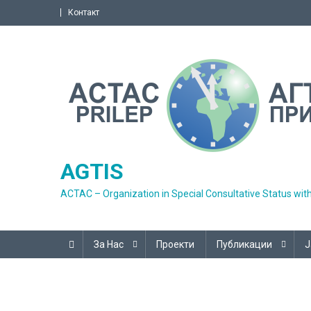
Skip
Контакт
to
content
AGTIS
ACTAC – Organization in Special Consultative Status wit
За Нас
Проекти
Публикации
Ј