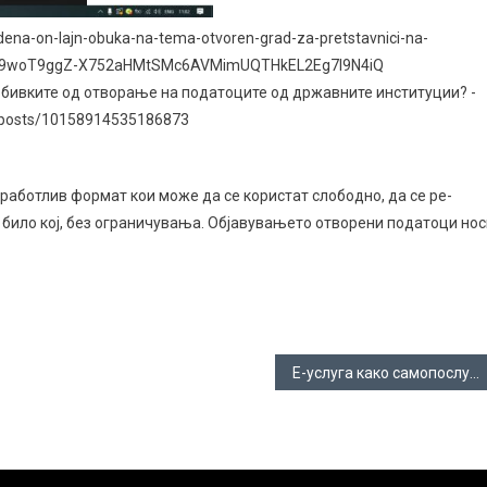
dena-on-lajn-obuka-na-tema-otvoren-grad-za-pretstavnici-na-
Cou09woT9ggZ-X752aHMtSMc6AVMimUQTHkEL2Eg7I9N4iQ
обивките од отворање на податоците од државните институции? -
/posts/10158914535186873
работлив формат кои може да се користат слободно, да се ре-
а било кој, без ограничувања. Објавувањето отворени податоци нос
Е-услуга како самопослуга