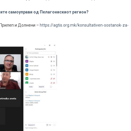
ните самоуправи од Пелагонискиот регион?
 Прилеп и Долнени –
https://agtis.org.mk/konsultativen-sostanok-za-