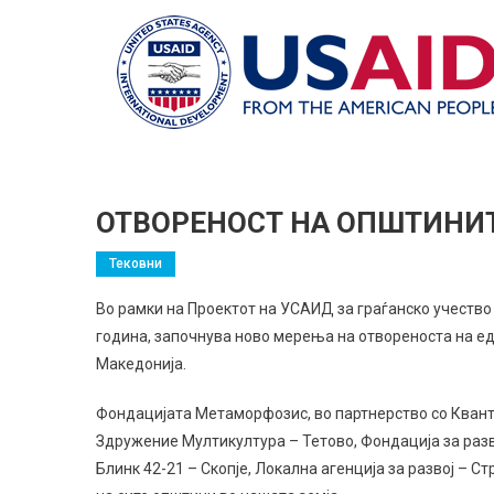
ОТВОРЕНОСТ НА ОПШТИНИ
Тековни
Во рамки на Проектот на УСАИД за граѓанско учество (
година, започнува ново мерењa на отвореноста на е
Македонија.
Фондацијата Метаморфозис, во партнерство со Квант
Здружение Мултикултура – Тетово, Фондација за разв
Блинк 42-21 – Скопје, Локална агенција за развој – Ст