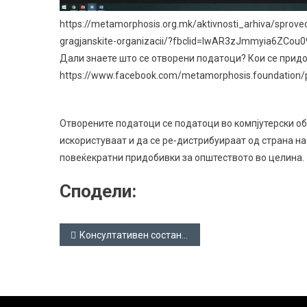
https://metamorphosis.org.mk/aktivnosti_arhiva/sprove
gragjanskite-organizacii/?fbclid=IwAR3zJmmyia6Z
Дали знаете што се отворени податоци? Кои се прид
https://www.facebook.com/metamorphosis.foundation
Отворените податоци се податоци во компјутерски об
искористуваат и да се ре-дистрибуираат од страна н
повеќекратни придобивки за општеството во целина.
Сподели:
Навигација
Консултативен состанок за отвореност на општини 2020
на
напис