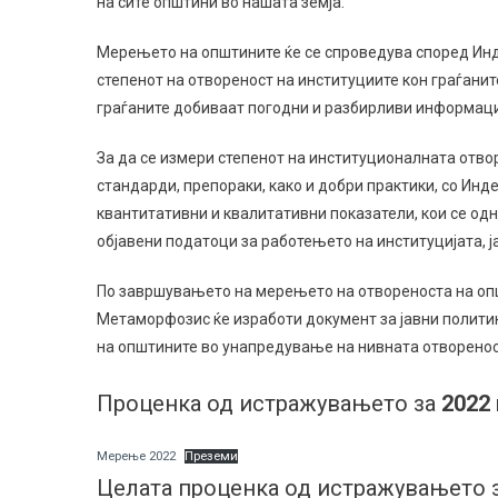
на сите општини во нашата земја.
Мерењето на општините ќе се спроведува според Инде
степенот на отвореност на институциите кон граѓанит
граѓаните добиваат погодни и разбирливи информаци
За да се измери степенот на институционалната отвор
стандарди, препораки, како и добри практики, со Ин
квантитативни и квалитативни показатели, кои се од
објавени податоци за работењето на институцијата, 
По завршувањето на мерењето на отвореноста на опш
Метаморфозис ќе изработи документ за јавни политик
на општините во унапредување на нивната отвореност
Проценка од истражувањето за
2022
Мерење 2022
Преземи
Целата проценка од истражувањето 