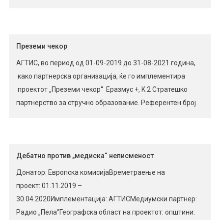
популаризација на нематеријалното културно
наследство и пренесување традиционални знаења и
вештини за народно и современо нараторство на
помладите генерации; Презервација на народни
Преземи чекор
приказни, гатанки, кратки говорни максими, […]
АГТИС, во период од 01-09-2019 до 31-08-2021 година,
како партнерска организација, ќе го имплементира
проектот „Преземи чекор“ Еразмус +, K 2 Стратешко
партнерство за стручно образование. Референтен број
на проектот: 2019-1-UK01-KA202-061906 Стратешкото
партнерство го сочинуваат: AГТИС, Република Северна
Македонија; Diversity Living Services, Англија; Mobilizing
Expertise AB , Шведска; NGO Ritineitis, Латвија;
Дебатно против „медиска“ неписменост
Eprojectconsult – Istituto Europeo di Formazione e Ricerca,
Донатор: Европска комисијаВреметраење на
Италија. […]
проект: 01.11.2019 –
30.04.2020Имплементација: АГТИСМедиумски партнер:
Радио „Пела“Географска област на проектот: општини: