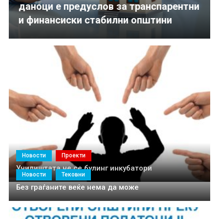
даноци е предуслов за транспарентни
транспарентни и финансиски стабилни општини
и финансиски стабилни општини
Новости
Проекти
Училиштата не се булинг инкубатори
Новости
Тековни
Без граѓаните веќе нема да може