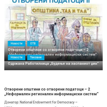
Новости
ОТВ
Отворени општини со отворени податоци – 2
„Неформален регионален информациски систем“
Новости
Тековни
Одржана Работилница „Будење на заспаниот џин“
Отворени општини со отворени податоци – 2
„Неформален регионален информациски систем“
Донатор: National Endowment for Democracy –