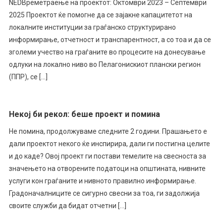
NEDВреметраење на проектот: Октомври 2023 – Септември
2025 Проектот ќе помогне да се зајакне капацитетот на
локалните институции за граѓанско структурирано
информирање, отчетност и транспарентност, а со тоа и да се
зголеми учество на граѓаните во процесите на донесување
одлуки на локално ниво во Пелагонискиот плански регион
(ППР), се […]
Некој би рекол: беше проект и помина
Не помина, продолжуваме следните 2 години. Прашањето е
дали проектот некого ќе инспирира, дали ги постигна целите
и до каде? Овој проект ги постави темелите на свесноста за
значењето на отворените податоци на општината, нивните
услуги кон граѓаните и нивното правилно информирање.
Градоначалниците се сигурно свесни за тоа, ги задолжија
своите служби да бидат отчетни […]