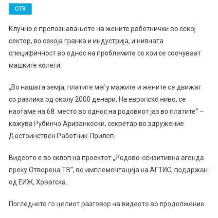
ОТВ
Клучно е препознавањето на жените работнички во секој
сектор, во секоја гранка и индустрија, и нивната
специфичност во однос на проблемите со кои се соочуваат
машките колеги.
„Во нашата земја, платите меѓу мажите и жените се движат
со разлика од околу 2000 денари. На европско ниво, се
наоѓаме на 68. место во однос на родовиот јаз во платите“ –
кажува Рубинчо Аризанкоски, секретар во здружение
Достоинствен Работник-Прилеп.
Видеото е во склоп на проектот „Родово-сензитивна агенда
преку Отворена ТВ“, во имплементација на АГТИС, поддржан
од ЕИЖ, Хрватска.
Погледнете го целиот разговор на видеото во продолжение.