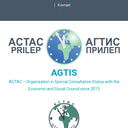
Skip
Контакт
to
content
AGTIS
ACTAC – Organization in Special Consultative Status with the
Economic and Social Council since 2013