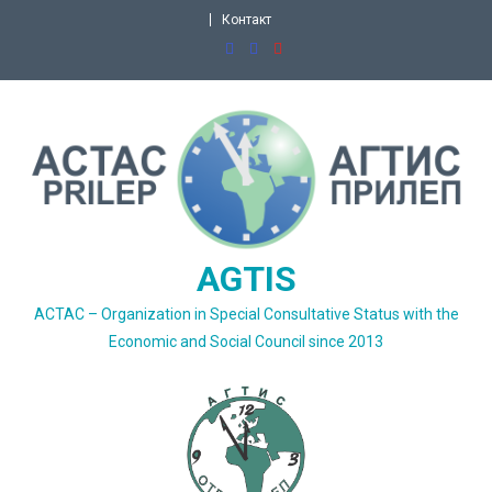
Skip
Контакт
to
content
AGTIS
ACTAC – Organization in Special Consultative Status with the
Economic and Social Council since 2013