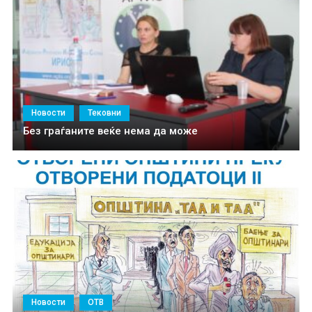
Новости
Тековни
Без граѓаните веќе нема да може
Новости
ОТВ