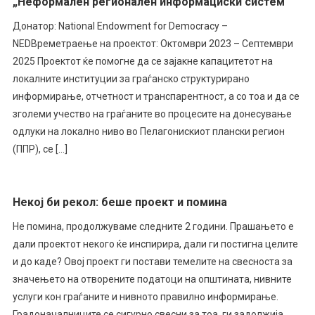
„Неформален регионален информациски систем“
Донатор: National Endowment for Democracy –
NEDВреметраење на проектот: Октомври 2023 – Септември
2025 Проектот ќе помогне да се зајакне капацитетот на
локалните институции за граѓанско структурирано
информирање, отчетност и транспарентност, а со тоа и да се
зголеми учество на граѓаните во процесите на донесување
одлуки на локално ниво во Пелагонискиот плански регион
(ППР), се […]
Некој би рекол: беше проект и помина
Не помина, продолжуваме следните 2 години. Прашањето е
дали проектот некого ќе инспирира, дали ги постигна целите
и до каде? Овој проект ги постави темелите на свесноста за
значењето на отворените податоци на општината, нивните
услуги кон граѓаните и нивното правилно информирање.
Градоначалниците се сигурно свесни за тоа, ги задолжија