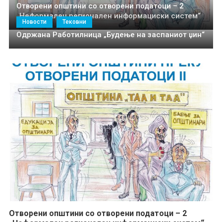
Отворени општини со отворени податоци – 2
„Неформален регионален информациски систем“
Новости
Тековни
Одржана Работилница „Будење на заспаниот џин“
Отворени општини со отворени податоци – 2