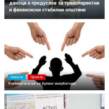
даноци е предуслов за транспарентни
транспарентни и финансиски стабилни општини
и финансиски стабилни општини
Новости
Проекти
Училиштата не се булинг инкубатори