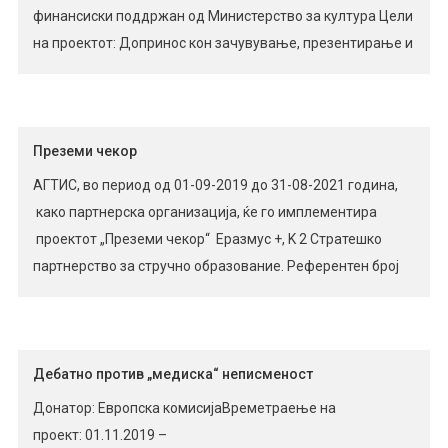
финансиски поддржан од Министерство за култура Цели
на проектот: Допринос кон зачувување, презентирање и
популаризација на нематеријалното културно
наследство и пренесување традиционални знаења и
вештини за народно и современо нараторство на
помладите генерации; Презервација на народни
Преземи чекор
приказни, гатанки, кратки говорни максими, […]
АГТИС, во период од 01-09-2019 до 31-08-2021 година,
како партнерска организација, ќе го имплементира
проектот „Преземи чекор“ Еразмус +, K 2 Стратешко
партнерство за стручно образование. Референтен број
на проектот: 2019-1-UK01-KA202-061906 Стратешкото
партнерство го сочинуваат: AГТИС, Република Северна
Македонија; Diversity Living Services, Англија; Mobilizing
Expertise AB , Шведска; NGO Ritineitis, Латвија;
Дебатно против „медиска“ неписменост
Eprojectconsult – Istituto Europeo di Formazione e Ricerca,
Донатор: Европска комисијаВреметраење на
Италија. […]
проект: 01.11.2019 –