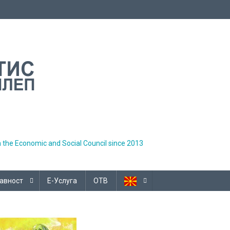
h the Economic and Social Council since 2013
авност
Е-Услуга
ОТВ