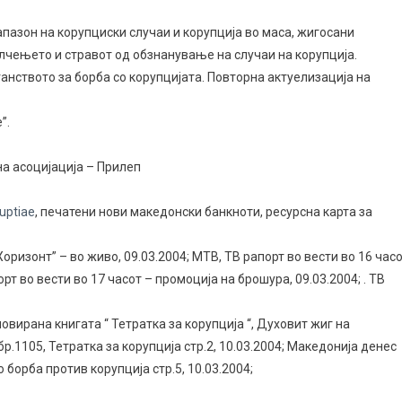
пазон на корупциски случаи и корупција во маса, жигосани
лчењето и стравот од обзнанување на случаи на корупција.
анството за борба со корупцијата. Повторна актуелизација на
”.
а асоцијација – Прилеп
uptiae
, печатени нови македонски банкноти, ресурсна карта за
 Хоризонт” – во живо, 09.03.2004; МТВ, ТВ рапорт во вести во 16 час
рт во вести во 17 часот – промоција на брошура, 09.03.2004; . ТВ
овирана книгата “ Тетратка за корупција “, Духовит жиг на
бр.1105, Тетратка за корупција стр.2, 10.03.2004; Македонија денес
о борба против корупција стр.5, 10.03.2004;