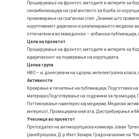
Проширување на фронтот, методите и актерите за бо
сензибилизација на граѓанството за борба со корупц
промовирање на граѓански стил: „Знаеме што правите
коруптивниот дијапазон и реализирањето медиски ак
отпечатени и во македонско – албанска публикација,
Цели на проектот
Проширување на фронтот, методите и актерите за бор
идијапазонот на појавување на корупцијата.
Целна група
НВО – и, донесувачи на одлуки, интелектуална класа
Активности
Креирање и печатење на публикација, Подготовка на
материјал,Подготвување на содржини за промоција, П
Поттикнување наинтерес кај медиуми, Медиски актив
интересот, Промоцијана книгата, Дистрибуирање и М
Учесници во проектот
Претседател на антикорупциска комисија Јован Трпе
ЏанеКрешова; Д-р Изет Зекири; Градоначалник на “К