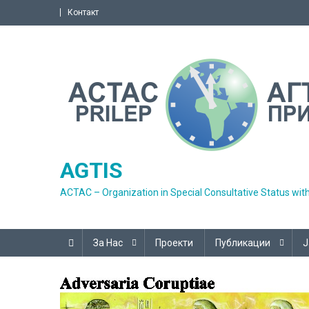
Skip
Контакт
to
content
AGTIS
ACTAC – Organization in Special Consultative Status wit
За Нас
Проекти
Публикации
Ј