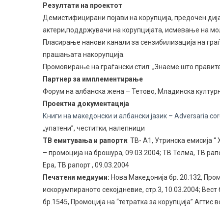
Резултати на проектот
Демистифицирани појави на корупција, предочен дија
актери,поддржувачи на корупцијата, исмевање на мо
Пласирање нанови канали за сензибилизација на граѓ
прашањата накорупција.
Промовирање на граѓански стил: „Знаеме што правите
Партнер за имплементирање
Форум на албанска жена – Тетово, Младинска културн
Проектна документација
Книги на македонски и албански јазик – Adversaria cor
„упатени”, честитки, налепници
ТВ емитувања и рапорти
: ТВ- А1, Утринска емисија “
– промоција на брошура, 09.03.2004; ТВ Телма, ТВ рапо
Ера, ТВ рапорт , 09.03.2004
Печатени медиуми:
Нова Македонија бр. 20.132, Пром
искорумпираното секојдневие, стр.3, 10.03.2004; Вест 
бр.1545, Промоција на “тетратка за корупција” Агтис в