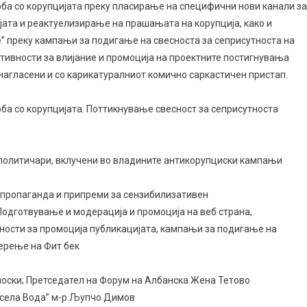
рба со корупцијата преку пласирање на специфични нови канали за
ијата и реактуелизирање на прашањата на корупција, како и
” преку кампањи за подигање на свесноста за сеприсутноста на
тивности за влијание и промоција на проектните постигнувања
 нагласени и со карикатуралниот комично саркастичен пристап.
ба со корупцијата. Поттикнување свесност за сеприсутноста
, политичари, вклучени во владините антикорупциски кампањи
 пропаганда и припреми за сензибилизативен
одготвување и модерација и промоција на веб страна,
ности за промоција публикацијата, кампањи за подигање на
ерење на Фит бек
носки; Претседател на Форум на Албанска Жена Тетово
исела Вода” м-р Љупчо Димов