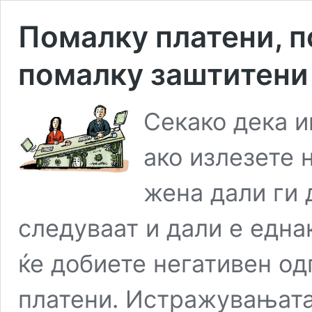
Помалку платени, 
помалку заштитени
Секако дека и
ако излезете 
жена дали ги 
следуваат и дали е една
ќе добиете негативен од
платени. Истражувањата