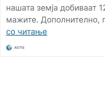
нашата земја добиваат 1
мажите. Дополнително, 
Помалку
со читање
платени,
помалку
унапредени
AGTIS
и
помалку
заштитени