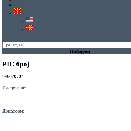
ОТВ
site mode button
Пребарувај
за:
PIC број
946079704
Следете нѐ:
Донатори: