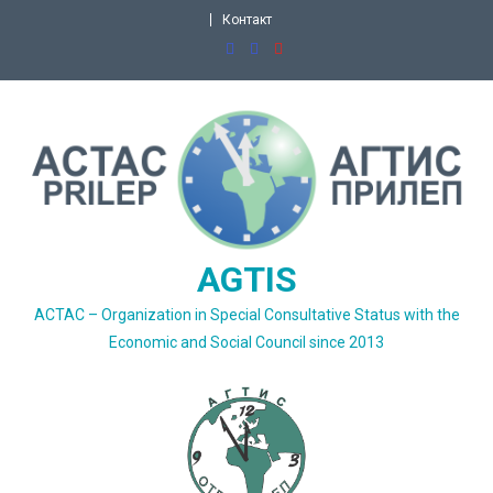
Skip
Контакт
to
content
AGTIS
ACTAC – Organization in Special Consultative Status with the
Economic and Social Council since 2013