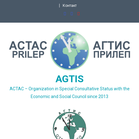
Skip
Контакт
to
content
AGTIS
ACTAC – Organization in Special Consultative Status with the
Economic and Social Council since 2013