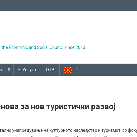
h the Economic and Social Council since 2013
ст
Е-Услуга
ОТВ
снова за нов туристички развој
тално унапредување на културното наследство и туризмот, со фок