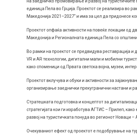
на заедничко промовирање и развој на туристичките 
единица Пела во Грција. Проектот се реализира во рам
Македонија 2021–2027“ и има за цел да придонесе ко
Проектот опфаќа активности на повеќе локации од дв
Македонија и Регионалната единица Пела со општинит
Во рамки на проектот се предвидува реставрација и д
VR и AR технологии, дигитални мапи и мобилни турис
како споменици од Првата светска војна, музеи, инт
Проектот вклучува и обуки и активности за зајакнува
организирање заеднички прекугранични настани и р
Стратешката подготовка и концептот за дигитализаци
стратегијата кои ги изработува АГТИС – Прилеп, как
развој на туристичката понуда во регионот Новаци – 
Очекуваниот ефект од проектот е подобрување на ту