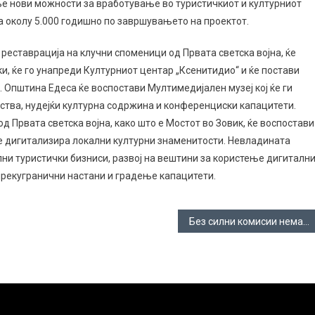
ње нови можности за вработување во туристичкиот и културниот
за околу 5.000 годишно по завршувањето на проектот.
реставрација на клучни споменици од Првата светска војна, ќе
и, ќе го унапреди Културниот центар „Ксенитидио“ и ќе постави
Општина Едеса ќе воспостави Мултимедијален музеј кој ќе ги
ства, нудејќи културна содржина и конференциски капацитети.
 Првата светска војна, како што е Мостот во Зовик, ќе воспостави
ќе дигитализира локални културни знаменитости. Невладината
лни туристички бизниси, развој на вештини за користење дигиталн
 прекугранични настани и градење капацитети.
Без силни комисии нема квалитетни одлуки во општините