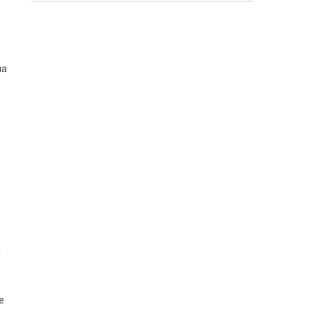
на
а
е