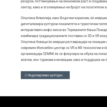
ресурси, поттикнување на економски раст и создава
сектор, како и зголемување на бројот на посетители 
Општина Алмопија, како Водечки корисник, ќе изврши 
дигитализира културни локалитети и туристички патек
интерактивен инфо-киоск во Термалните бањи Пожар. 
комбинира традиционалните поставки со 3D и VR иску
Општина Новаци ќе изврши реставрација на локации од
современ Изложбен центар со VR и AR технологии и 
организација СЕМАК ќе се фокусира на обука на лока
алатки, еко-туризам и иновации, како и поддршка на
Навигација
Недопирливо културно наследство – НКН
на
напис