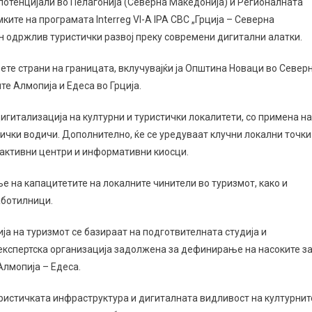
потенцијали во Пелагонија (Северна Македонија) и Регионалната
ките на програмата Interreg VI-A IPA CBC „Грција – Северна
н одржлив туристички развој преку современи дигитални алатки.
ете страни на границата, вклучувајќи ја Општина Новаци во Север
е Алмопија и Едеса во Грција.
игитализација на културни и туристички локалитети, со примена на
тички водичи. Дополнително, ќе се уредуваат клучни локални точки
ерактивни центри и информативни киосци.
ње на капацитетите на локалните чинители во туризмот, како и
аботилници.
ја на туризмот се базираат на подготвителната студија и
о експертска организација задолжена за дефинирање на насоките з
Алмопија – Едеса.
ристичката инфраструктура и дигиталната видливост на културнит