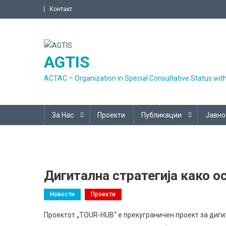
Skip
Контакт
to
content
AGTIS
ACTAC – Organization in Special Consultative Status wit
За Нас
Проекти
Публикации
Јавно
Дигитална стратегија како о
Новости
Проекти
Проектот „TOUR-HUB“ е прекуграничен проект за диги