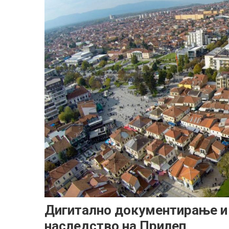
Дигитално документирање и 
наследство на Прилеп