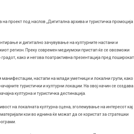
а на проект под наслов „Дигитална архива и туристичка промоција
ентирање и дигитално зачувување на културните настани и
киот регион. Преку современ медиумски пристап ќе се овозможи
 градот, како и негова поатрактивна презентација пред поширока
и манифестации, настапи на млади уметници и локални групи, како
ачајните туристички и културни локации. На овој начин се создава
ачајна културна и туристичка дестинација.
ивост на локалната културна сцена, зголемување на интересот кај
материјали кои во иднина ќе можат да се користат за стратешки
рограми.