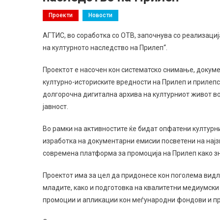
Проекти
Новости
АГТИС, во соработка со ОТВ, започнува со реализациј
на културното наследство на Прилеп“.
Проектот е насочен кон систематско снимање, докум
културно-историските вредности на Прилеп и прилепс
долгорочна дигитална архива на културниот живот во
јавност.
Во рамки на активностите ќе бидат опфатени културн
изработка на документарни емисии посветени на најзн
современа платформа за промоција на Прилеп како зн
Проектот има за цел да придонесе кон поголема видл
младите, како и подготовка на квалитетни медиумски 
промоции и апликации кон меѓународни фондови и п