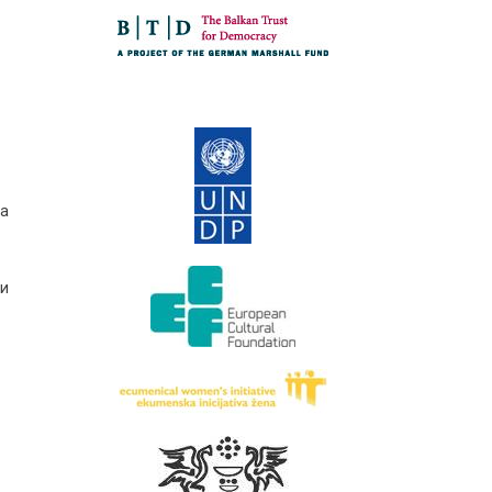
та
 и