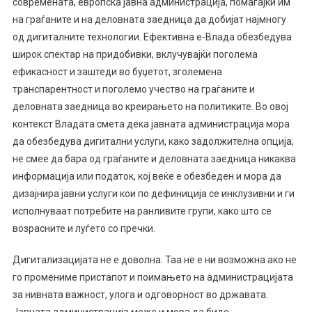
современата, европска јавна администрација, помагајќи им
на граѓаните и на деловната заедница да добијат најмногу
од дигиталните технологии. Ефективна е-Влада обезбедува
широк спектар на придобивки, вклучувајќи поголема
ефикасност и заштеди во буџетот, зголемена
транспарентност и поголемо учество на граѓаните и
деловната заедница во креирањето на политиките. Во овој
контекст Владата смета дека јавната администрација мора
да обезбедува дигитални услуги, како задолжителна опција;
не смее да бара од граѓаните и деловната заедница никаква
информација или податок, кој веќе е обезбеден и мора да
дизајнира јавни услуги кои по дефиниција се инклузивни и ги
исполнуваат потребите на ранливите групи, како што се
возрасните и луѓето со пречки.
Дигитализацијата не е доволна. Таа не е ни возможна ако не
го промениме пристапот и поимањето на администрацијата
за нивната важност, улога и одговорност во државата.