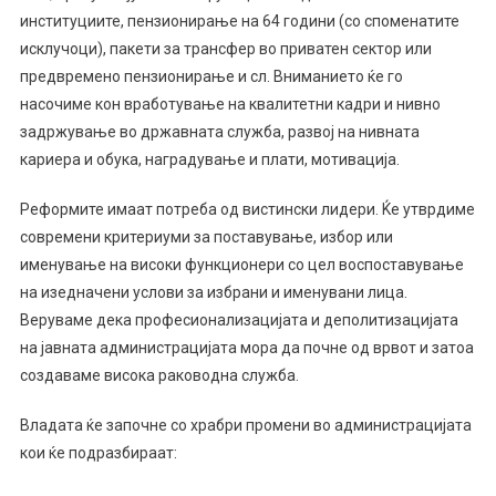
институциите, пензионирање на 64 години (со споменатите
исклучоци), пакети за трансфер во приватен сектор или
предвремено пензионирање и сл. Вниманието ќе го
насочиме кон вработување на квалитетни кадри и нивно
задржување во државната служба, развој на нивната
кариера и обука, наградување и плати, мотивација.
Реформите имаат потреба од вистински лидери. Ќе утврдиме
современи критериуми за поставување, избор или
именување на високи функционери со цел воспоставување
на изедначени услови за избрани и именувани лица.
Веруваме дека професионализацијата и деполитизацијата
на јавната администрацијата мора да почне од врвот и затоа
создаваме висока раководна служба.
Владата ќе започне со храбри промени во администрацијата
кои ќе подразбираат: