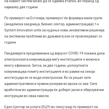
на новиот систем може да се одвива етапно, во период од
најмалку две години.
По примерот на Естонија, премиерот ќе формира мали групи
(академска заедница, бизнис-сектор, администрација) т.н
System Innovation units за нудење нови, иновативни решенија
за системски проблеми во државата кои се провлекуваат со
години.
Пандемијата предизвикана од вирусот COVID-19 покажа дека
електронската комуникација меѓу институциите е можна и
многу ефикасна. Затоа, за две години, целокупната
комуникација помеѓу институциите и во рамки на секоја
институција ќе се води електронски. Ќе се решат сите
административни и правни резерви во врска со ова. Сите
вработени во администрација ќе добијат јасни и обврзувачки
инструкции во оваа смисла.
Еден Центар за услуги (ЕЦУ) во секој град по примерот на