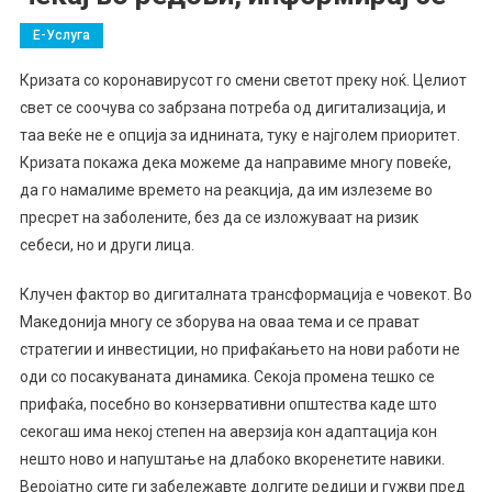
Е-Услуга
Кризата со коронавирусот го смени светот преку ноќ. Целиот
свет се соочува со забрзана потреба од дигитализација, и
таа веќе не е опција за иднината, туку е најголем приоритет.
Кризата покажа дека можеме да направиме многу повеќе,
да го намалиме времето на реакција, да им излеземе во
пресрет на заболените, без да се изложуваат на ризик
себеси, но и други лица.
Клучен фактор во дигиталната трансформација е човекот. Во
Македонија многу се зборува на оваа тема и се прават
стратегии и инвестиции, но прифаќањето на нови работи не
оди со посакуваната динамика. Секоја промена тешко се
прифаќа, посебно во конзервативни општества каде што
секогаш има некој степен на аверзија кон адаптација кон
нешто ново и напуштање на длабоко вкоренетите навики.
Веројатно сите ги забележавте долгите редици и гужви пред