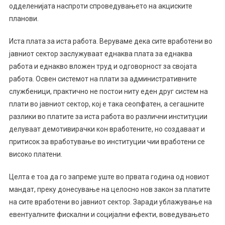
одделенијата наспроти спроведувањето на акциските
планови.
Иста плата за иста работа. Веруваме дека сите вработени во
јавниот сектор заслужуваат еднаква плата за еднаква
работа и еднакво вложен труд и одговорност за својата
работа. Освен системот на плати за административните
службеници, практично не постои ниту еден друг систем на
плати во јавниот сектор, кој е така сеопфатен, а сегашните
разлики во платите за иста работа во различни институции
делуваат демотивирачки кон вработените, но создаваат и
притисок за вработување во институции чии вработени се
високо платени.
Целта е тоа да го запреме уште во првата година од новиот
мандат, преку донесување на целосно нов закон за платите
на сите вработени во јавниот сектор. Заради ублажување на
евентуалните фискални и социјални ефекти, воведувањето