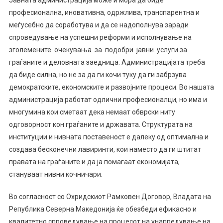
Јавната администрација може и мора да биде
професионална, иновативна, одржлива, транспарентна и
меѓусебно да соработува и да се надополнува заради
спроведување на успешни реформи и исполнување на
зголемените очекувања за подобри јавни услуги за
граѓаните и деловната заедница. Администрацијата треба
да биде силна, но не за да ги кочи туку да ги забрзува
демократските, економските и развојните процеси. Во нашата
администрација работат одлични професионалци, но има и
многумина кои сметаат дека немаат обврски ниту
одговорност кон граѓаните и државата. Структурата на
институции и нивната поставеност е далеку од оптимална и
создава бесконечни лавиринти, кои наместо да ги штитат
правата на граѓаните и да ја помагаат економијата,
стануваат нивни кочничари.
Во согласност со Охридскиот Рамковен Договор, Владата на
Република Северна Македонија ќе обезбеди ефикасно и
квалитетно спроведување на процесот на унапредување на