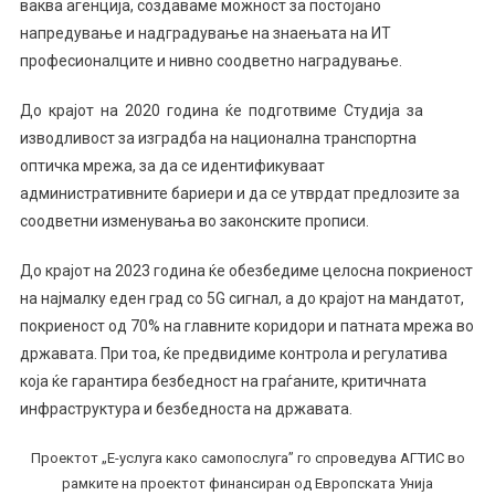
ваква агенција, создаваме можност за постојано
напредување и надградување на знаењата на ИТ
професионалците и нивно соодветно наградување.
До крајот на 2020 година ќе подготвиме Студија за
изводливост за изградба на национална транспортна
оптичка мрежа, за да се идентификуваат
административните бариери и да се утврдат предлозите за
соодветни изменувања во законските прописи.
До крајот на 2023 година ќе обезбедиме целосна покриеност
на најмалку еден град со 5G сигнал, а до крајот на мандатот,
покриеност од 70% на главните коридори и патната мрежа во
државата. При тоа, ќе предвидиме контрола и регулатива
која ќе гарантира безбедност на граѓаните, критичната
инфраструктура и безбедноста на државата.
Проектот „Е-услуга како самопослуга” го спроведува АГТИС во
рамките на проектот финансиран од Европската Унија