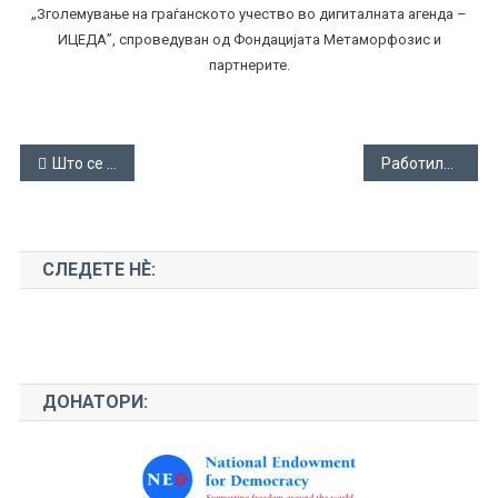
„Зголемување на граѓанското учество во дигиталната агенда –
ИЦЕДА”, спроведуван од Фондацијата Метаморфозис и
партнерите.
Навигација
Што се тоа е-услуги?
Работилници за електронски услуги
на
напис
СЛЕДЕТЕ НЀ:
ДОНАТОРИ: