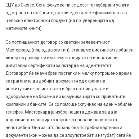
ЕЦУ во Скопје. Сега фокус ќе ни се десетте најбарани услуги
од страна на граѓаните, од кои еден дел ќе финишираат со
целосно електронски продукт (на пр. уверенијата од
матичните книги).
Со потпишаниот договор со светски релевантниот
Мастеркард (прв од ваков тип), станавме вистински глобален
лидер во развојот и имплементацијата на иновативни
дигитални сертификати за потврда на идентитетот.
Договорот ќе значи брзи постапки и малку потрошено време
за граѓаните да добијат документи од страна на
институциите, но исто така и брзо потпишување и
одобрување на барања во комуникацијата со приватните
компании и банките. Се со помош исклучиво на еден мобилен
телефон. Мастеркард ја избра нашата држава за да ја
доразвие технологијата која ќе ја направи пластиката
непотребна. Она за што порано беа потребни картички и
документи (кои можеа да се злоупотребат и изгубат) сега ќе