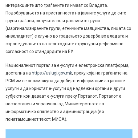
интеракциите што граѓаните ги имаат со Владата.
Подобрувањето на пристапноста на јавните услуги до сите
групи граѓани, вклучително и ранливите групи
(маргинализираните групи, етничките малцинства, лицата со
инвалидитет) е клучно во градењето доверба во владата и
спроведувањето на неопходните структурни реформи во
согласност со стандардите на ЕУ.
Националниот портал за е-услуги е електронска платформа,
достапна на
https://uslugi.gov.mk
, преку која на граѓаните на
РСМ им се овозможува да добијат информации за јавните
услуги и да користат е-услуги од надлежни органи и други
субјекти кои даваат е-услуги преку Порталот. Порталот е
воспоставен и управуван од Министерството за
информатичко општество и администрација (во
понатамошниот текст: МИОА).