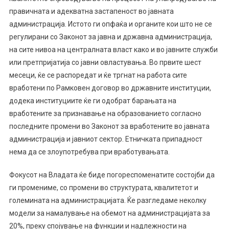
правичната и адекватна застапеност во јавната
администрација. Истото ги опфаќа и органите кои што не се
регулирани со Законот за јавна и државна администрација,
на сите нивоа на централната власт како и во јавните служби
или претпријатија со јавни овластувања. Во првите шест
месеци, ќе се распоредат и ќе тргнат на работа сите
вработени по Рамковен договор во државните институции,
додека институциите ќе ги одобрат барањата на
вработените за признавање на образованието согласно
последните промени во Законот за вработените во јавната
администрација и јавниот сектор. Етничката припадност
нема да се злоупотребува при вработувањата.
Фокусот на Владата ќе биде погореспоменатите состојби да
ги промениме, со промени во структурата, квалитетот и
големината на администрацијата. Ќе разгледаме неколку
модели за намалување на обемот на администрацијата за
20%, преку спојување на функции и надлежности на