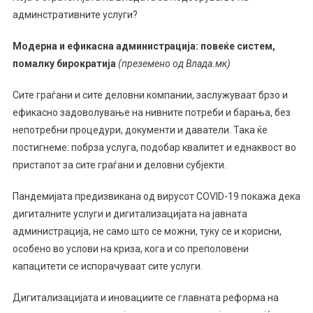
админстративните услуги?
Модерна и ефикасна администрација: повеќе систем,
помалку бирократија
(преземено од Влада.мк)
Сите граѓани и сите деловни компании, заслужуваат брзо и
ефикасно задоволување на нивните потреби и барања, без
непотребни процедури, документи и даватели. Така ќе
постигнеме: побрза услуга, подобар квалитет и еднаквост во
пристапот за сите граѓани и деловни субјекти.
Пандемијата предизвикана од вирусот COVID-19 покажа дека
дигиталните услуги и дигитализацијата на јавната
администрација, не само што се можни, туку се и корисни,
особено во услови на криза, кога и со преполовени
капацитети се испорачуваат сите услуги.
Дигитализацијата и иновациите се главната реформа на