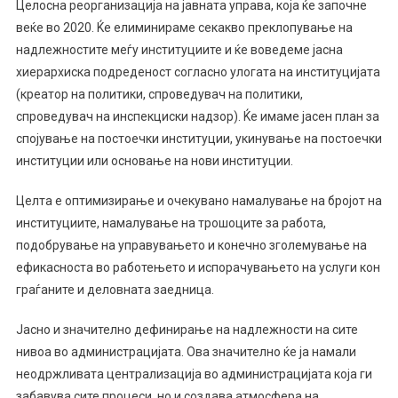
Целосна реорганизација на јавната управа, која ќе започне
веќе во 2020. Ќе елиминираме секакво преклопување на
надлежностите меѓу институциите и ќе воведеме јасна
хиерархиска подреденост согласно улогата на институцијата
(креатор на политики, спроведувач на политики,
спроведувач на инспекциски надзор). Ќе имаме јасен план за
спојување на постоечки институции, укинување на постоечки
институции или основање на нови институции.
Целта е оптимизирање и очекувано намалување на бројот на
институциите, намалување на трошоците за работа,
подобрување на управувањето и конечно зголемување на
ефикасноста во работењето и испорачувањето на услуги кон
граѓаните и деловната заедница.
Јасно и значително дефинирање на надлежности на сите
нивоа во администрацијата. Ова значително ќе ја намали
неодржливата централизација во администрацијата која ги
забавува сите процеси, но и создава атмосфера на