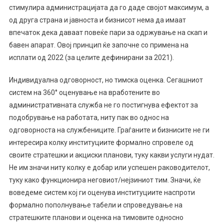
стимулира администрацијата да го даде својот максимум, а
од друга страна и јавноста и бизнисот нема да имаат
впечаток дека даваат повеќе пари за одржување на скап и
бавен апарат. Овој принцип ќе започне со примена на
исплати од 2022 (за целите дефинирани за 2021).
Индивидуална одговорност, но тимска оценка. Сегашниот
систем на 360° оценување на вработените во
административната служба не го постигнува ефектот за
подобрување на работата, ниту пак во однос на
одговорноста на службениците. Граѓаните и бизнисите не ги
интересира колку институциите формално спровеле од
своите стратешки и акциски планови, туку какви услуги нудат.
Не им значи ниту колку е добар или успешен раководителот,
туку како функционира неговиот/нејзиниот тим. Значи, ќе
воведеме систем кој ги оценува институциите наспроти
формално пополнување табели и спроведување на
стратешките планови и оценка на тимовите односно