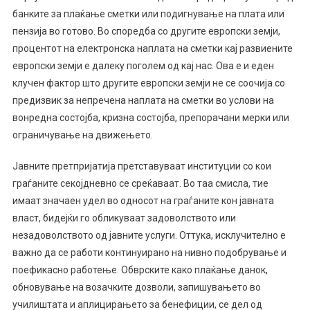
банките за плаќање сметки или подигнување на плата или
пензија во готово. Во споредба со другите европски земји,
процентот на електронска наплата на сметки кај развиените
европски земји е далеку поголем од кај нас. Ова е и еден
клучен фактор што другите европски земји не се соочија со
предизвик за непречена наплата на сметки во услови на
вонредна состојба, кризна состојба, препорачани мерки или
ограничување на движењето.
Јавните претпријатија претставуваат институции со кои
граѓаните секојдневно се среќаваат. Во таа смисла, тие
имаат значаен удел во односот на граѓаните кон јавната
власт, бидејќи го обликуваат задоволството или
незадоволството од јавните услуги. Оттука, исклучително е
важно да се работи континуирано на нивно подобрување и
поефикасно работење. Обврските како плаќање данок,
обновување на возачките дозволи, запишувањето во
училиштата и аплицирањето за бенефиции, се дел од