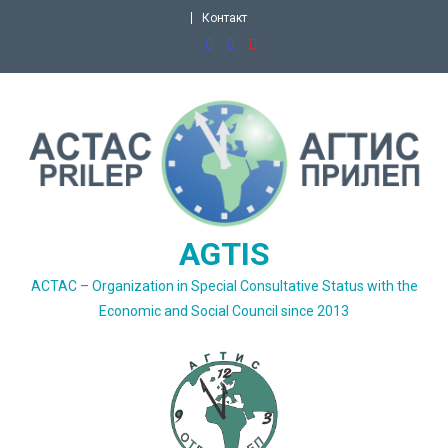
Skip
Контакт
to
content
AGTIS
ACTAC – Organization in Special Consultative Status with the
Economic and Social Council since 2013