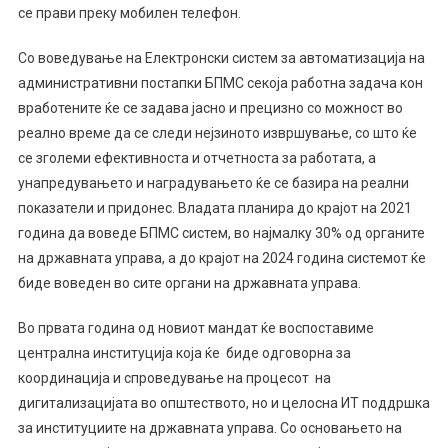
се прави преку мобилен телефон.
Со воведување на Електронски систем за автоматизација на
административни постапки БПМС секоја работна задача кон
вработените ќе се задава јасно и прецизно со можност во
реално време да се следи нејзиното извршување, со што ќе
се зголеми ефективноста и отчетноста за работата, а
унапредувањето и наградувањето ќе се базира на реални
показатели и придонес. Владата планира до крајот на 2021
година да воведе БПМС систем, во најмалку 30% од органите
на државната управа, а до крајот на 2024 година системот ќе
биде воведен во сите органи на државната управа.
Во првата година од новиот мандат ќе воспоставиме
централна институција која ќе биде одговорна за
координација и спроведување на процесот на
дигитализацијата во општеството, но и целосна ИТ поддршка
за институциите на државната управа. Со основањето на