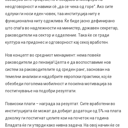
неодговорност и навики сè „да се чека од горе“. Ако сите
одлуки ги носи еден човек, таа институција ниту е
функционална ниту одржлива. Ќе биде јасно дефинирано
што спаѓа во надлежности на министер, државен секретар,
раководители на сектор и одделение. Така ќе се гради
култура на придонес и одговорност кај секој вработен.
Нов концепт во средниот менаџмент: нема повеќе
раководители до пензија! Целта е да воспоставиме нов
систем за раководителите од среден ранг, заснован на
темелни анализи и најдобрите европски практики, кој ќе
обезбеди поголема мобилност и посилна мотивација за
постигнување на подобри резултати.
Повисоки плати – награда за резултат. Сите вработени во
институцијата ќе можат да добијат додатоци од 5% на плата
доколку ги постигнат целите кои на почеток на година
Владата ќе ги утврди како нивна задача. На овој начин ќе се