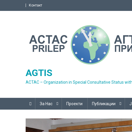
Skip
Контакт
to
content
AGTIS
ACTAC – Organization in Special Consultative Status wit
За Нас
Проекти
Публикации
Ј