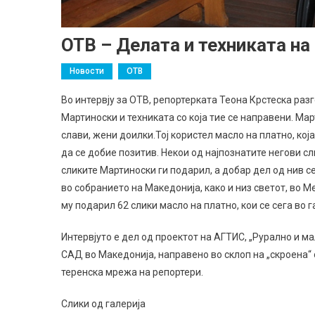
ОТВ – Делата и техниката н
Новости
ОТВ
Во интервју за ОТВ, репортерката Теона Крстеска раз
Мартиноски и техниката со која тие се направени. Ма
слави, жени доилки.Тој користел масло на платно, која
да се добие позитив. Некои од најпознатите негови сл
сликите Мартиноски ги подарил, а добар дел од нив се
во собранието на Македонија, како и низ светот, во М
му подарил 62 слики масло на платно, кои се сега во г
Интервјуто е дел од проектот на АГТИС, „Рурално и 
САД во Македонија, направено во склоп на „скроена“
теренска мрежа на репортери.
Слики од галерија