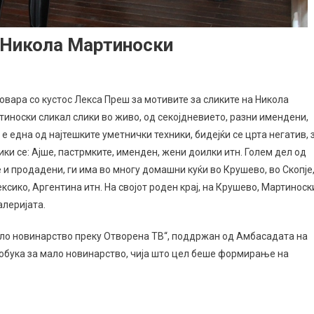
а Никола Мартиноски
говара со кустос Лекса Преш за мотивите за сликите на Никола
ртиноски сликал слики во живо, од секојдневието, разни имендени,
 е една од најтешките уметнички техники, бидејќи се црта негатив, 
ики се: Ајше, пастрмките, именден, жени доилки итн. Голем дел од
 и продадени, ги има во многу домашни куќи во Крушево, во Скопје
ексико, Аргентина итн. На својот роден крај, на Крушево, Мартиноск
алеријата.
мало новинарство преку Отворена ТВ“, поддржан од Амбасадата на
 обука за мало новинарство, чија што цел беше формирање на