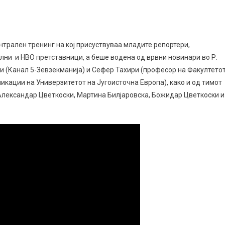
трален тренинг на кој присуствуваа младите репортери,
ни и НВО претставници, а беше водена од врвни новинари во Р.
и (Канал 5-Зевзекманија) и Сефер Тахири (професор на Факултето
никации на Универзитетот на Југоисточна Европа), како и од тимот
Александар Цветкоски, Мартина Билјаровска, Божидар Цветкоски и