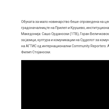
Обуката за мало новинарство беше спроведена на цен
градоначалницте на Прилеп и Крушево, институционал
Македонија: Сашо Орданоски (1ТВ), Горан Величковск
за јазици, културa и комуникации на Одделот за кому
на АГТИС од интернационални Community Reporters: 
Филип Стојаноски.