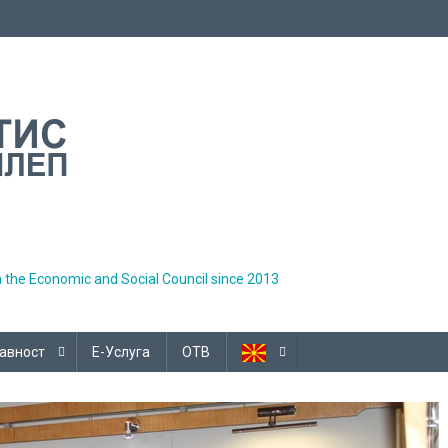
h the Economic and Social Council since 2013
авност
Е-Услуга
ОТВ