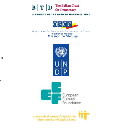
за
,
и