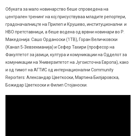
Обуката за мало новинарство беше спроведена на
централен тренинг на кој присуствуваа младите репортери,
градоначалницте на Прилеп и Крушево, институционални и
НВО претставници, а беше водена од врвни новинари во Р.
Македонија: Сашо Орданоски (1ТВ), Горан Величковски
(Канал 5-Зевзекманија) и Сефер Тахири (професор на
Факултетот за јазици, културa и комуникации на Одделот за
комуникации на Универзитетот на Југоисточна Европа), како
и од тимот на АГТИС од интернационални Community
Reporters: Александар Цветкоски, Мартина Билјаровска,
Божидар Цветкоски и Филип Стојаноски.