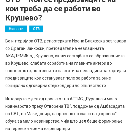
кои треба да се работи во
Крушево?
Новости
ОТВ
Во интервју за ОТВ, репортерката Ирена Блажеска разговара
со Драган Јанкоски, претседател на невладината
АКАДЕМИК од Крушево, околу состојбата со образованието
во Крушево, слабата соработка на главните актери во
општеството, постоењето на стотина невладини на хартија и
предизвиците кои остануваат поле за работа за оние
социјалнo одговорни стејкхолдери во општеството.
Интервјуто е дел од проектот на АГТИС, „Рурално и мало
новинарство преку Отворена ТВ“, поддржан од Амбасадата
на САД во Македонија, направено во склоп на „скроена“
обука за мало новинарство, чија што цел беше формирање
на теренска мрежа на репортери.