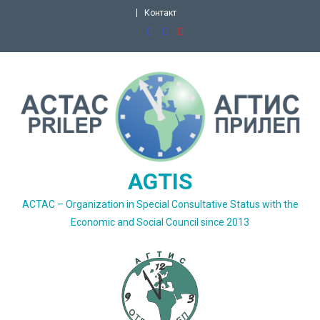
Skip
Контакт
to
content
AGTIS
ACTAC – Organization in Special Consultative Status with the
Economic and Social Council since 2013