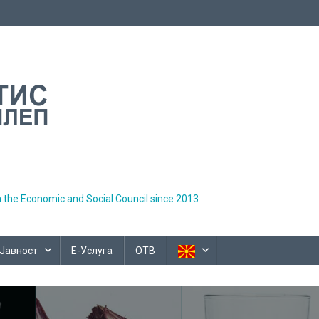
h the Economic and Social Council since 2013
Јавност
Е-Услуга
ОТВ