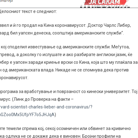
елосниот текст е следниот:
извел и ѝ го продал на Кина коронавирусот. Доктор Чарлс Либер,
вард бил уапсен денеска, соопштија американските служби“.
л кој споделил известување од американските служби. Меѓутоа,
ревод, а доколку го ислушате и ако разбирате англиски јазик, ќе
бер е уапсен заради криење врски со Кина, која што му плаќала за
ен од американската влада. Никаде не се спомнува дека против
оронавирусот.
програма за вработување и поврзаност со кинески универзитет. Тој
вирус. (Линк до Проверка на факти –
ard-scientist-charles-lieber-and-coronavirus/?
onGZoo0Mx5UfpYF7o5JHJqA
)
те темели спрема кој, секој осомничен или обвинет за кривично
ска одлука не се докаже дека е виновен. Бројни профили на