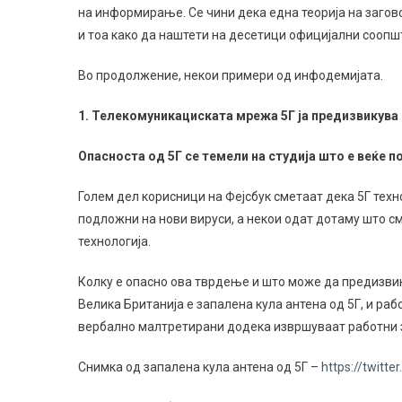
на информирање. Се чини дека една теорија на загов
и тоа како да наштети на десетици официјални соопш
Во продолжение, некои примери од инфодемијата.
1. Телекомуникациската мрежа 5Г ја предизвикува 
Опасноста од 5Г се темели на студија што е веќе по
Голем дел корисници на Фејсбук сметаат дека 5Г техн
подложни на нови вируси, а некои одат дотаму што с
технологија.
Колку е опасно ова тврдење и што може да предизвика
Велика Британија е запалена кула антена од 5Г, и ра
вербално малтретирани додека извршуваат работни 
Снимка од запалена кула антена од 5Г –
https://twitt