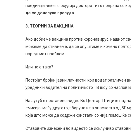
поединци веќе го осудија докторот и го поврзаа со к
да се донесува пресуда.
3. ТЕОРИИ ЗА ВАКЦИНА
Ако добиеме вакцина против коронавирус, нашиот све
можеме да стивнеме, да се опуштиме и кочено повто
наредниот проблем.
Или не е така?
Постојат бројни јавни личности, кои водат различен в
уредник и водител на политичкото ТВ шоу со наслов В
На Јутуб е поставено видео Во Центар: Птиците падн
емисија, меѓу другото, зборува и за опасноста од 5Г 
која што може да содржи кристали со чија помош ќе 
Ставовите изнесени во видеото се исклучиво ставови