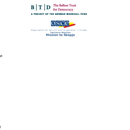
ди
и
и