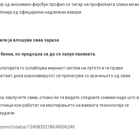
ор од анонимен фејсбук профил со тигар на профилната слика мож
тенија од официјални надлежни извори.
или ја влошува оваа зараза
биена, но предоцна за да се запре паниката.
ологијата го ослабнува имуниот систем на луѓето и ги прави
метаат дека коронавирусот се пренесува со зрачењето од оваа
, заклучете сами, откако ќе ги видите следните снимки каде што 
ботници кои работат на монтирањето на ваквата технологија се
задачи.
er.com/i/status/1245833218634506240