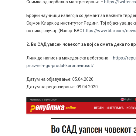
Снимка од вербално малтретирање –
https://twitter
Бројни научници излегоја со демант за ваквите тврде
Сајмон Кларк од институтот Рединг. Тој објаснува де
во никој случај. (Извор: BBC
https://www.bbc.com/new
2. Во САД уапсен човекот за кој се смета дека го 
Линк до напис на македонска вебстрана –
https://rep
proizvel-i-go-prodal-koronavirusot/
Датум на објавување: 05.04.2020
Датум на рецензирање: 09.04.2020