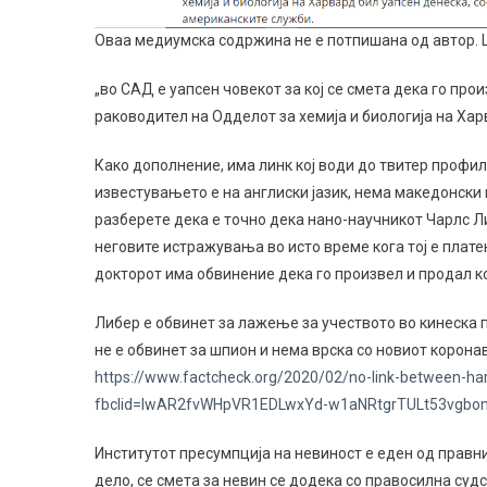
Оваа медиумска содржина не е потпишана од автор. Ц
„во САД е уапсен човекот за кој се смета дека го про
раководител на Одделот за хемија и биологија на Хар
Како дополнение, има линк кој води до твитер профи
известувањето е на англиски јазик, нема македонски п
разберетe дека е точно дека нано-научникот Чарлс Ли
неговите истражувања во исто време кога тој е плат
докторот има обвинение дека го произвел и продал к
Либер е oбвинет за лажење за учеството во кинеска 
не е обвинет за шпион и нема врска со новиот корона
https://www.factcheck.org/2020/02/no-link-between-harv
fbclid=IwAR2fvWHpVR1EDLwxYd-w1aNRtgrTULt53vgb
Институтот пресумпција на невиност е еден од правни
дело, се смета за невин се додека со правосилна суд