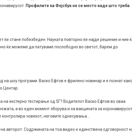
оронавирусот.
Профилите на Фејсбук не се место каде што треба
т ќе стане побезбеден. Науката повторно ќе најде решение и ние ќ
рно ќе можеме да патуваме послободно во светот, барем до
ид на шоу програми. Васко Ефтов е фриленс новинар и е познат как
о Центар.
аа на екстерно тестирање од 5Г? Водителот Васко Ефтов во оваа
мрежата, а во еден момент зборува и за вакцината за коронавирусо
се контролира човекот, неговите однесувања…
 на авторот. Содржината на тоа видео е единствена одговорност н