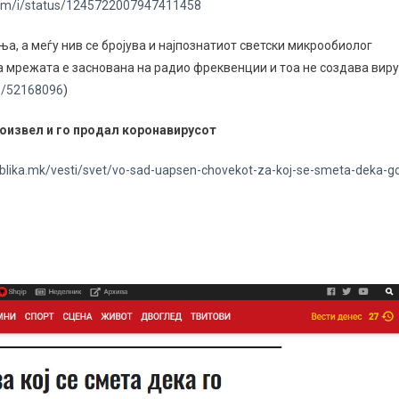
.com/i/status/1245722007947411458
ња, а меѓу нив се бројува и најпознатиот светски микрообиолог
ка мрежата е заснована на радио фреквенции и тоа не создава виру
s/52168096
)
произвел и го продал коронавирусот
ublika.mk/vesti/svet/vo-sad-uapsen-chovekot-za-koj-se-smeta-deka-g