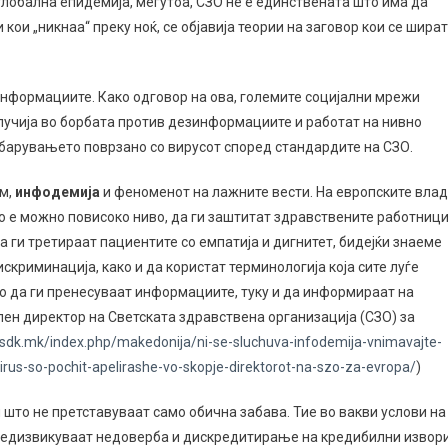
глобална епидемија, меѓутоа, СЗО не е единствената што има да
 кои „никнаа“ преку ноќ, се објавија теории на заговор кои се шират
нформациите. Како одговор на ова, големите социјални мрежи
вклучија во борбата против дезинформациите и работат на нивно
барувањето поврзано со вирусот според стандардите на СЗО.
им,
инфодемија
и феноменот на лажните вести. На европските вла
о е можно повисоко ниво, да ги заштитат здравствените работниц
да ги третираат пациентите со емпатија и дигнитет, бидејќи знаеме
скриминација, како и да користат терминологија која сите луѓе
мо да ги пренесуваат информациите, туку и да информираат на
лен директор на Светската здравствена организација (СЗО) за
/sdk.mk/index.php/makedonija/ni-se-sluchuva-infodemija-vnimavajte-
virus-so-pochit-apelirashe-vo-skopje-direktorot-na-szo-za-evropa/
)
ои што не претставуваат само обична забава. Тие во вакви услови на
предизвикуваат недоверба и дискредитирање на кредибилни извор