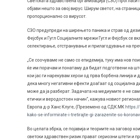
Светската здравствена организација (СЗО) прогласи 
објави нешто за овој вирус. Ширум светот, на страници
пропорционално со вирусот.
СЗО предупреди на ширењето паника и страв од дези
Фејсбук и Гугл Социјалните мрежи Гугл и Фејсбук се 
селектирање, отстранување и прилагодување на пре
„Се соочуваме не само со епидемија, туку има нов по
ќе им порачам и понатаму да бидат подготвени на шт
кои јас ги нарекувам херои од прва борбена линија и 
дека многу негативни ефекти доаѓаат од социјална ди
може да ја разберат. Задачата на медиумите е не са
етички и веродостоен начин“, кажува новиот региона
Европа д-р Ханс Клуге, (Преземено од СДК.МК
https:/
kako-se-informirate-i-tretirajte-gi-zarazenite-so-korona
Во целата збрка, се појавија и теориите на заговор к
светски здравствен ризик прават сериозни штети и 