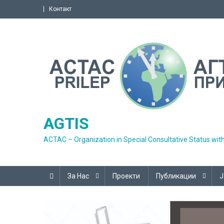
Skip
Контакт
to
content
AGTIS
ACTAC – Organization in Special Consultative Status wit
За Нас
Проекти
Публикации
Ј