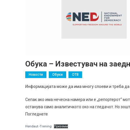
Обука – Известувач на заед
Новости
Обуки
ОТВ
Информацијата може да има многу слоеви и треба да 
Сепак ако има нечесна намера или е „репортерот“ мот
останува само аналитичкото око на гледачот. Но зош
Погледнете
Hendaut -Trening
Преземи