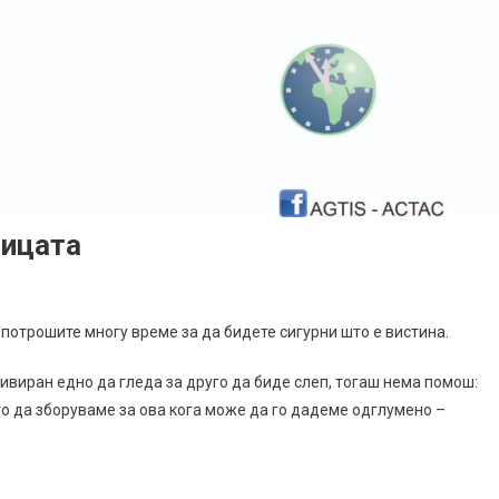
ницата
потрошите многу време за да бидете сигурни што е вистина.
ивиран едно да гледа за друго да биде слеп, тогаш нема помош:
то да зборуваме за ова кога може да го дадеме одглумено –