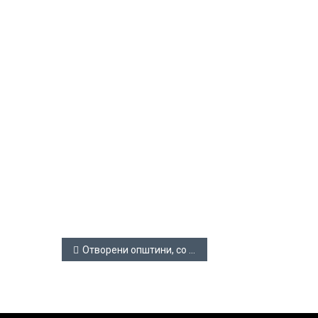
Навигација
Отворени општини, со отворени податоци
на
напис