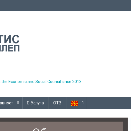
h the Economic and Social Council since 2013
авност
Е-Услуга
ОТВ