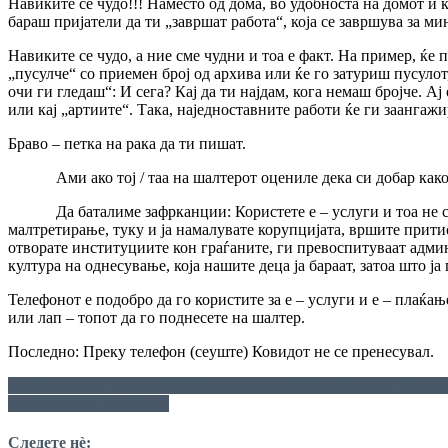
Навиките се чудо!!! Наместо од дома, во удобноста на домот и 
бараш пријатели да ти „завршат работа“, која се завршува за ми
Навиките се чудо, а ние сме чудни и тоа е факт. На пример, ќе 
„пусулче“ со приемен број од архива или ќе го затуриш пусулот
очи ги гледаш“: И сега? Кај да ти најдам, кога немаш бројче. А
или кај „артиите“. Така, наједноставните работи ќе ги заангажир
Браво – петка на рака да ти пишат.
Ами ако тој / таа на шалтерот оцениле дека си добар како „н
Да баталиме зафрканции: Користете е – услуги и тоа не само
малтретирање, туку и ја намалувате корупцијата, вршите прити
отворате институциите кон граѓаните, ги превоспитуваат адми
култура на однесување, која нашите деца ја бараат, затоа што ја 
Телефонот е подобро да го користите за е – услуги и е – плаќањ
или лап – топот да го поднесете на шалтер.
Последно: Преку телефон (сеуште) Ковидот не се пренесувал.
Навигација
Како успеала Црвенкапа да ја научи бабата да користи Е – услу
Што ти мене „качење“?
на
напис
Следете нѐ: