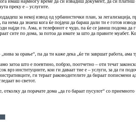
кога имаш најмногу време да си извадиш документ, да си платиш 
нута преку е – услугите.
поддадеш за некој извод од урбанистички план, за легализација, 
, па нема да знаеш кога ќе појдеш да бараш дали ти е готов изво
ј оди најди го. Ама, и телефонот е чудо, па ќе се јавиш подома да
аат сите по дома, за потоа да имате за што да правите муабет. Кој
ива за орање“, па да ти каже дека „ќе ти завршат работа, ама 
 затоа што е поевтино, побрзо, поотчетно – оти течат законск
сок врз институциите, кои ги даваат тие е – услуги, за да ги п
нистративците, ги тераат раководителите да бираат пописмени а
гледаат во светот.
е, отколку да порачате дома „да го бараат пусулот“ со приемното 
ги?