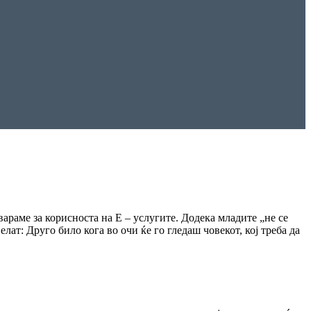
араме за корисноста на Е – услугите. Додека младите „не се
елат: Друго било кога во очи ќе го гледаш човекот, кој треба да