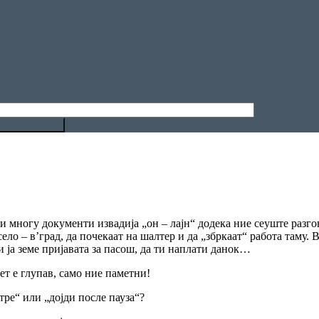
и многу документи извадија „он – лајн“ додека ние сеуште разгов
ело – в’град, да почекаат на шалтер и да „збркаат“ работа таму. В
ти ја земе пријавата за пасош, да ти наплати данок…
ет е глупав, само ние паметни!
тре“ или „дојди после пауза“?