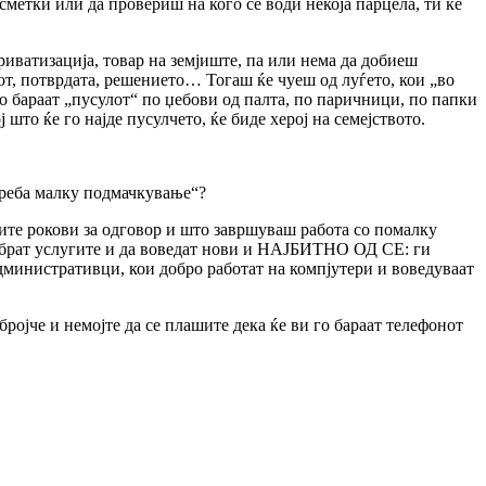
сметки или да провериш на кого се води некоја парцела, ти ќе
приватизација, товар на земјиште, па или нема да добиеш
дот, потврдата, решението… Тогаш ќе чуеш од луѓето, кои „во
 го бараат „пусулот“ по џебови од палта, по паричници, по папки
 што ќе го најде пусулчето, ќе биде херој на семејството.
треба малку подмачкување“?
ите рокови за одговор и што завршуваш работа со помалку
одобрат услугите и да воведат нови и НАЈБИТНО ОД СЕ: ги
дминистративци, кои добро работат на компјутери и воведуваат
бројче и немојте да се плашите дека ќе ви го бараат телефонот