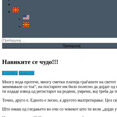
ОТВ
site mode button
Пребарувај
за:
Навиките се чудо!!!
Е-услуга
Новости
Многу вода протече, многу сметки платија граѓаните на светот 
занимавале со тоа“, на постарите им било полесно да дојдат од с
ти издаде извод од регистарот на родени, умрени, кој треба да 
Точно, друго е. Едното е лесно, а другото малтретирање. Цел св
Што имаш од гледањето во очи со човекот што ти вели „дојди у