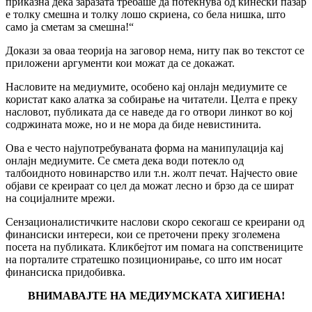
приказна дека заразата требаше да потекнува од кинески пазар
е толку смешна и толку лошо скриена, со бела нишка, што
само ја сметам за смешна!“
Докази за оваа теорија на заговор нема, ниту пак во текстот се
приложени аргументи кои можат да се докажат.
Насловите на медиумите, особено кај онлајн медиумите се
користат како алатка за собирање на читатели. Целта е преку
насловот, публиката да се наведе да го отвори линкот во кој
содржината може, но и не мора да биде невистинита.
Ова е често најупотребуваната форма на манипулација кај
онлајн медиумите. Се смета дека води потекло од
талбоидното новинарство или т.н. жолт печат. Најчесто овие
објави се креираат со цел да можат лесно и брзо да се шират
на социјалните мрежи.
Сензационалистичките наслови скоро секогаш се креирани од
финансиски интереси, кои се преточени преку зголемена
посета на публиката. Кликбејтот им помага на сопствениците
на порталите стратешко позиционирање, со што им носат
финансиска придобивка.
ВНИМАВАЈТЕ НА МЕДИУМСКАТА ХИГИЕНА!