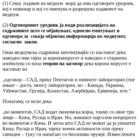
(1) Секој издавач на медиум мора да има одговорен уредник,
кој е новинар и кој го именува и разрешува издавачот на
медиум.
(2)
Одговорниот уредник ја води реализацијата на
содржините што се објавуваат, односно емитуваат и
одговора за секоја објавена информација во медиумот,
согласно закон.
Оваа медиумска содржина започнувајќи со насловот дека
наводно има тајна за коронавирусот и наводно е откриена
изобилува со низа
теории на заговор
дека корона вирусот е
настанат во
„одговор – САД, преку Пентагон и нивните лаборатории (тие
имаат – доста, многу лаборатории, во – Канада, Украина,
Узбекистан, Грузија, Казахстан, Азербејџан, Ерменија, итн.“
Понатаму, се вели дека
„во моментов, САД водат економска војна, токму со овие три
земји – Кина, Русија и Иран. Но, нивниот најголем непријател
во моментов е Кина. И затоа што САД не можат да ја уништат
Кина, Русија и Иран, преку воени активности или преку
санкции – туку ги напаѓаат со биолошко оружје. Измислената