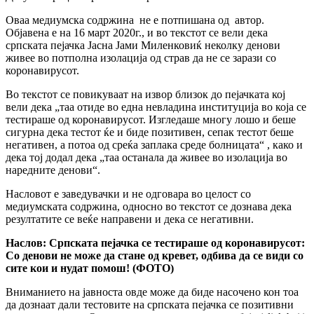
Оваа медиумска содржина не е потпишана од автор.
Објавена е на 16 март 2020г., и во текстот се вели дека
српската пејачка Јасна Јами Миленковиќ неколку денови
живее во потполна изолација од страв да не се зарази со
коронавирусот.
Во текстот се повикуваат на извор близок до пејачката кој
вели дека „таа отиде во една невладина институција во која се
тестираше од коронавирусот. Изгледаше многу лошо и беше
сигурна дека тестот ќе и биде позитивен, сепак тестот беше
негативен, а потоа од среќа заплака среде болницата“ , како и
дека тој додал дека „таа останала да живее во изолација во
наредните денови“.
Насловот е заведувачки и не одговара во целост со
медиумската содржина, односно во текстот се дознава дека
резултатите се веќе направени и дека се негативни.
Наслов:
Српската пејачка се тестираше од коронавирусот:
Со денови не може да стане од кревет, одбива да се види со
сите кои и нудат помош! (ФОТО)
Вниманието на јавноста овде може да биде насочено кон тоа
да дознаат дали тестовите на српската пејачка се позитивни