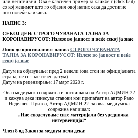
или негатвивни. Ова е класичен пример за кликбејт (click bait)
со кој медимот што го објавил овој напис сака да достигне
што повеќе кликања.
НАПИС 3:
СЕКОЈ ДЕН:
СТРОГО ЧУВАНАТА ТАЈНА ЗА
КОРОНАВИРУСОТ: Излезе во јавност и веќе секој ја знае
Линк до оригиналниот напис:
СТРОГО ЧУВАНАТА
ТАЈНА ЗА КОРОНАВИРУСОТ: Излезе во јавност и веќе
секој ја знае
Датум на објавување: пред 2 недели (oва стои на официјалната
страна, не се знае точен датум)
Датум на рецензирање: 17 март 2020 г.
Оваа медиумска содржина е потпишана од Автор АДМИН 22
и кажува дека изнесува ставови кои припаѓаат на автор Радо
Неделчев. Притоа, Автор АДМИН 22 за оваа медиумска
содржина напишал:
„Ние споделуваме сите материјали без уредничка
интервенција!“
Член 8 од Закон за медиум вели дека: