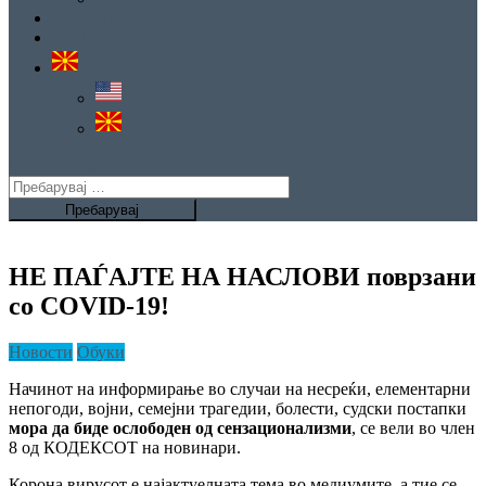
Е-услуга
ОТВ
site mode button
Пребарувај
за:
НЕ ПАЃАЈТЕ НА НАСЛОВИ поврзани
со COVID-19!
Новости
Обуки
Начинот на информирање во случаи на несреќи, елементарни
непогоди, војни, семејни трагедии, болести, судски постапки
мора да биде ослободен од сензационализми
, се вели во член
8 од КОДЕКСОТ на новинари.
Корона вирусот е најактуелната тема во медиумите, а тие се