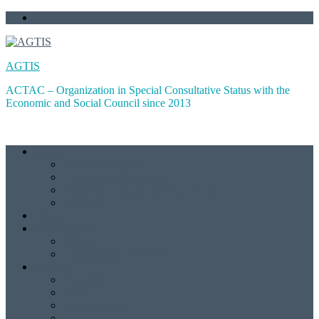
Skip
Контакт
to
content
AGTIS
ACTAC – Organization in Special Consultative Status with the
Economic and Social Council since 2013
За Нас
Визија и мисија
Документи/Извештаи
ЕКОСОЦ консултативен статус
PIC број
Проекти
Публикации
Обуки
Публикации 2000–17
Јавност
Медиуми
Фото
Перформанси
Огласи