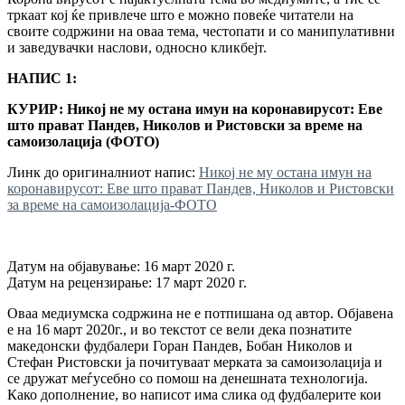
тркаат кој ќе привлече што е можно повеќе читатели на
своите содржини на оваа тема, честопати и со манипулативни
и заведувачки наслови, односно кликбејт.
НАПИС 1:
КУРИР: Никој не му остана имун на коронавирусот: Eве
што прават Пандев, Николов и Ристовски за време на
самоизолација (ФОТО)
Линк до оригиналниот напис:
Никој не му остана имун на
коронавирусот: Eве што прават Пандев, Николов и Ристовски
за време на самоизолација-ФОТО
Датум на објавување: 16 март 2020 г.
Датум на рецензирање: 17 март 2020 г.
Оваа медиумска содржина не е потпишана од автор. Објавена
е на 16 март 2020г., и во текстот се вели дека познатите
македонски фудбалери Горан Пандев, Бобан Николов и
Стефан Ристовски ја почитуваат мерката за самоизолација и
се дружат меѓусебно со помош на денешната технологија.
Како дополнение, во написот има слика од фудбалерите кои