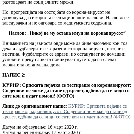
разговараат на социјалните мрежи.
Но, прогресијата на состојбата со корона-вирусот не
дозволува да се користат сензационални наслови. Насловот е
заведувачки и не одговара со медиумската содржина.
Наслов:
„Никој не му остана имун на коронавирусот“
Вниманието на јавноста овде може да биде насочено кон тоа
дека и фудбалерите се заразени со корона вирусот, што не е
вистина. Фудбалерите се здрави, но остануваат во домашни
услови и преку сликата повикуваат луѓето да ги следат
мерките за останување дома.
НАПИС 2:
КУРИР: Српската пејачка се тестираше од коронавирусот:
Со денови не може да стане од кревет, одбива да се види со
сите кои и нудат помош! (ФОТО)
Линк до оригиналниот напис:
КУРИР: Српската пејачка се
тестираше од коронавирусот: Со денови не може да стане од
кревет, одбива да се види со сите кои и нудат помош! (ФОТО)
Датум на објавување: 16 март 2020 г.
Датум на рецензирање: 17 март 2020 г.