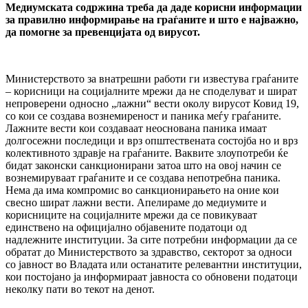
Медиумската содржина треба да даде корисни информации
за правилно информирање на граѓаните и што е најважно,
да помoгне за превенцијата од вирусот.
Министерството за внатрешни работи ги известува граѓаните
– корисници на социјалните мрежи да не споделуват и шират
непроверени односно „лажни“ вести околу вирусот Ковид 19,
со кои се создава вознемиреност и паника меѓу граѓаните.
Лажните вести кои создаваат неоснована паника имаат
долгосежни последици и врз општествената состојба но и врз
колективното здравје на граѓаните. Ваквите злоупотреби ќе
бидат законски санкционирани затоа што на овој начин се
вознемируваат граѓаните и се создава непотребна паника.
Нема да има компромис во санкционирањето на оние кои
свесно шират лажни вести. Апелираме до медиумите и
корисниците на социјалните мрежи да се повикуваат
единствено на официјално објавените податоци од
надлежните институции. За сите потребни информации да се
обратат до Министерството за здравство, секторот за односи
со јавност во Владата или останатите релевантни институции,
кои постојано ја информираат јавноста со обновени податоци
неколку пати во текот на денот.