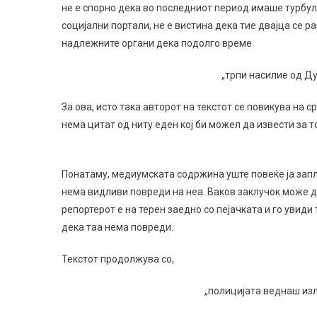
не е спорно дека во последниот период имаше турбул
социјални портали, не е вистина дека тие двајца се 
надлежните органи дека подолго време
„трпи насилие од Ду
За ова, исто така авторот на текстот се повикува на 
нема цитат од ниту еден кој би можел да извести за т
Понатаму, медиумската содржина уште повеќе ја запл
нема видливи повреди на неа. Ваков заклучок може д
репортерот е на терен заедно со пејачката и го увиди
дека таа нема повреди.
Текстот продолжува со,
„полицијата веднаш изл