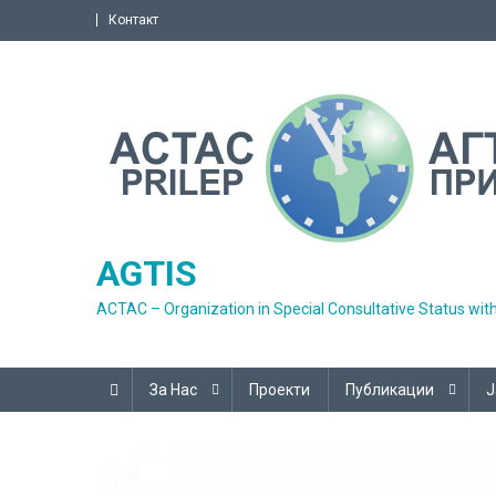
Skip
Контакт
to
content
AGTIS
ACTAC – Organization in Special Consultative Status wit
За Нас
Проекти
Публикации
Ј