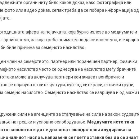
адлежните органи ниту било каков доказ, како фотографија или
ше фото или видео доказ, сепак треба да се побара информација од
јата.
огодишната афера на пејачката, која бурно излезе во медиумите и
орлива тема, за која треба внимателно да се известува, и е крајно
би биле причина за семејното насилство.
ден член на семејството, партнер или поранешен партнер, физички
мејното насилство често се однесува на насилство меѓу брачните
то така може да вклучува партнери кои живеат вонбрачно и
во се појавува во сите култури; луѓе од сите раси, етнички групи,
а семејно насилство. Семејното насилство се извршува и од мажи 
ружени сили на агенциите за стапување на сила на закон, судовит
авање на грешки и условно ослободување.
Медиумите исто така
ното насилство и да не дозволат скандалозни алудирања на
ационалниот наслов, направени се претпоставки без да се знаат