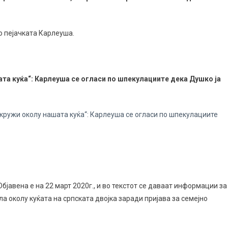
о пејачката Карлеуша.
та куќа“: Карлеуша се огласи по шпекулациите дека Душко ја
 кружи околу нашата куќа“: Карлеуша се огласи по шпекулациите
јавена е на 22 март 2020г., и во текстот се даваат информации за
 околу куќата на српската двојка заради пријава за семејно