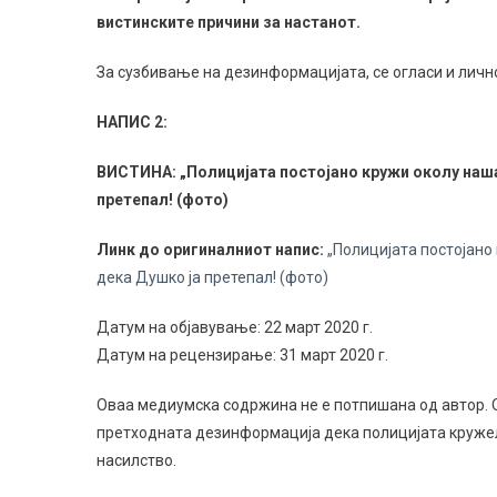
вистинските причини за настанот.
За сузбивање на дезинформацијата, се огласи и личн
НАПИС 2:
ВИСТИНА: „Полицијата постојано кружи околу наша
претепал! (фото)
Линк до оригиналниот напис:
„Полицијата постојано
дека Душко ја претепал! (фото)
Датум на објавување: 22 март 2020 г.
Датум на рецензирање: 31 март 2020 г.
Оваа медиумска содржина не е потпишана од автор. Об
претходната дезинформација дека полицијата кружела
насилство.