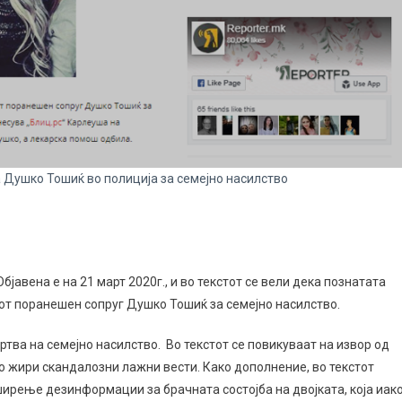
 Душко Тошиќ во полиција за семејно насилство
авена е на 21 март 2020г., и во текстот се вели дека познатата
иот поранешен сопруг Душко Тошиќ за семејно насилство.
тва на семејно насилство. Во текстот се повикуваат на извор од
сто жири скандалозни лажни вести. Како дополнение, во текстот
ширење дезинформации за брачната состојба на двојката, која иак