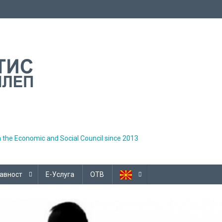
h the Economic and Social Council since 2013
авност
Е-Услуга
ОТВ