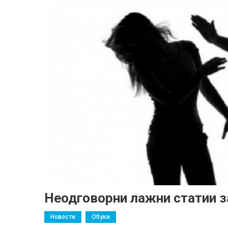
Неодговорни лажни статии з
Новости
Обуки