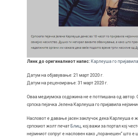
Линк до оригиналниот напис:
Карлеуша го пријавила
Датум на објавување: 21 март 2020 г.
Датум на рецензирање: 31 март 2020 г.
Оваа медиумска содржина не е потпишана од автор. Обј
српска пејачка Јелена Карлеуша го пријавила нејзин
Насловот е давање јасен заклучок дека Карлеуша е жр
српскиот жолт печат
Блиц
, кој важи за портал кој че
нејзиниот сопруг е насловен како „поранешен“ што е 