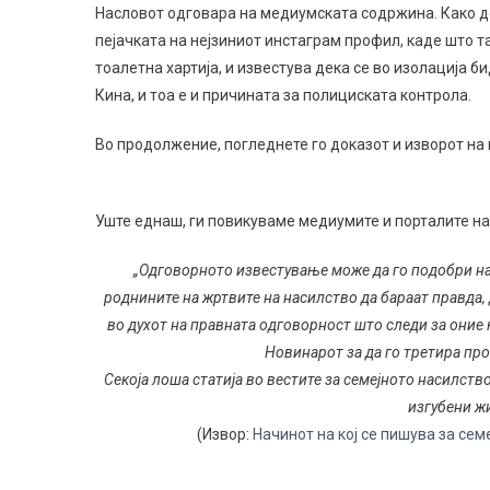
Насловот одговара на медиумската содржина. Како 
пејачката на нејзиниот инстаграм профил, каде што та
тоалетна хартија, и известува дека се во изолација 
Кина, и тоа е и причината за полициската контрола.
Во продолжение, погледнете го доказот и изворот н
Уште еднаш, ги повикуваме медиумите и порталите н
„Одговорното известување може да го подобри нач
роднините на жртвите на насилство да бараат правда, 
во духот на правната одговорност што следи за оние 
Новинарот за да го третира пр
Секоја лоша статија во вестите за семејното насилств
изгубени ж
(Извор:
Начинот на кој се пишува за сем