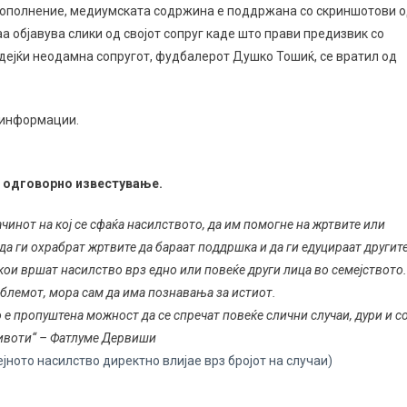
дополнение, медиумската содржина е поддржана со скриншотови 
а објавува слики од својот сопруг каде што прави предизвик со
бидејќи неодамна сопругот, фудбалерот Душко Тошиќ, се вратил од
а информации.
а
одговорно известување.
инот на кој се сфаќа насилството, да им помогне на жртвите или
да ги охрабрат жртвите да бараат поддршка и да ги едуцираат другит
кои вршат насилство врз едно или повеќе други лица во семејството.
облемот, мора сам да има познавања за истиот.
о е пропуштена можност да се спречат повеќе слични случаи, дури и с
ивоти“ – Фатлуме Дервиши
ејното насилство директно влијае врз бројот на случаи)