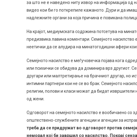
за што не е наведено ниту извор на информација од н
видео кои би го поткрепиле кажаното. Дури и да има
надлежните органи за која причина е повикана полици
На крајот, медиумската содржина потсетува на минат
предизвика лавина коментари. Семејното насилство е г
неетички да се алудира на минатогодишни афери кои 
Семејното насилство е меѓучовечка појава кога одре
или психички се обидува да доминира врз другиот. Се
другари или малтретирање на брачниот другар, но ис
интимни партнери кои не се во брак. Семејното насилст
религии, полови и класи можат да бидат извршители н
од жени.
Одговорот на семејното насилство е вообичаено со зд
општествено-службените агенции и агенции за испр
треба да се придружат во одговорот против семеј
неморал кој би завршил со насилство.
Покрај сенз