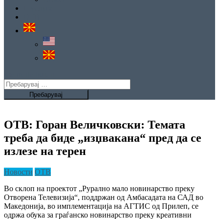
Е-услуга
ОТВ
site mode button
Пребарувај
за:
ОТВ: Горан Величковски: Темата
треба да биде „изџвакана“ пред да се
излезе на терен
Новости
ОТВ
Во склоп на проектот „Рурално мало новинарство преку
Отворена Телевизија“, поддржан од Амбасадата на САД во
Македонија, во имплементација на АГТИС од Прилеп, се
одржа обука за граѓанско новинарство преку креативни