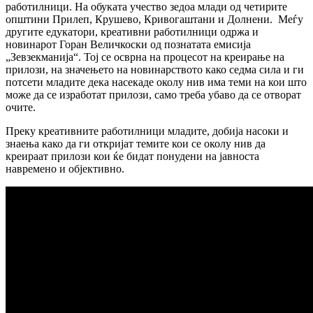
работилници. На обуката учество зедоа млади од четирите
општини Прилеп, Крушево, Кривогаштани и Долнени. Меѓу
другите едукатори, креативни работилници одржа и
новинарот Горан Величкоски од познатата емисија
„Зевзекманија“. Тој се осврна на процесот на креирање на
прилози, на значењето на новинарството како седма сила и ги
потсети младите дека насекаде околу нив има теми на кои што
може да се изработат прилози, само треба убаво да се отворат
очите.
Преку креативните работилници младите, добија насоки и
знаења како да ги откријат темите кои се околу нив да
креираат прилози кои ќе бидат понудени на јавноста
навремено и објективно.