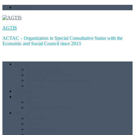
Skip
Контакт
to
content
AGTIS
ACTAC – Organization in Special Consultative Status with the
Economic and Social Council since 2013
За Нас
Визија и мисија
Документи/Извештаи
ЕКОСОЦ консултативен статус
PIC број
Проекти
Публикации
Обуки
Публикации 2000–17
Јавност
Медиуми
Фото
Перформанси
Огласи