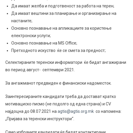
Да имаат желба и подготвеност за работа на терен;
Да имаат вештини за планирање и организирање на
настаните;
Основно познавање на апликациите за користење
електронски услуги;
Основно познавање на MS Office;
Претходното искуство ќе се смета за предност;
Селектираните теренски информатори ќе бидат ангажирани
во период август- септември 2021.
За ангажманот предвиден е финансиски надоместок.
Заинтересираните кандидати треба да достават кратко
мотивациско писмо (не подолго од една страна) и CV
најдоцна до 08.07.2021 на
agtis@agtis.org.mk
со напомена:
„Пријава за теренски инструктори“.
Само избраните кандидати ќе бидат контактирани.