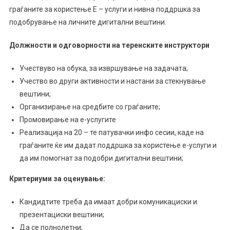
граѓаните за користење Е – услуги и нивна поддршка за
подобрување на личните дигитални вештини.
Должности и одговорности на теренските инструктори
Учествуво на обука, за извршување на задачата;
Учество во други активности и настани за стекнување
вештини;
Организирање на средбите со граѓаните;
Промовирање на е-услугите
Реализација на 20 – те патувачки инфо сесии, каде на
граѓаните ќе им дадат поддршка за користење е-услуги и
да им помогнат за подобри дигитални вештини;
Критериуми за
оценување:
Кандидтите треба да имаат добри комуникациски и
презентациски вештини;
Да се полнолетни;