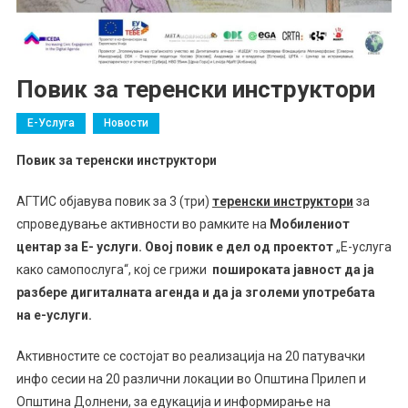
Повик за теренски инструктори
Е-Услуга
Новости
Повик за теренски инструктори
АГТИС објавува повик за 3 (три)
теренски инструктори
за
спроведување активности во рамките на
Мобилен
иот
центар
за Е- услуги. Овој повик е дел од проектот
„Е-услуга
како самопослуга“, кој се грижи
пошироката јавност
да ја
разбере
дигиталната агенда и
да ја зголеми
употребата
на е-услуги
.
Активностите се состојат во реализација на 20 патувачки
инфо сесии на 20 различни локации во Општина Прилеп и
Општина Долнени, за едукација и информирање на