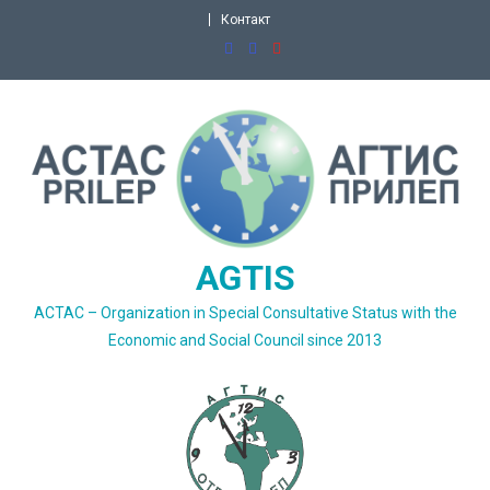
Skip
Контакт
to
content
AGTIS
ACTAC – Organization in Special Consultative Status with the
Economic and Social Council since 2013