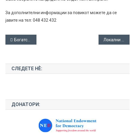
За дополнителни информации за повикот можете да се
јавите на тел: 048 432 432
Навигација
Богатството се чува дома
Локални Е-услуги
на
напис
СЛЕДЕТЕ НЀ:
ДОНАТОРИ: