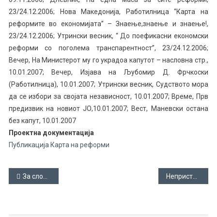
23/24.12.2006; Нова Македонија, Работилница “Карта на
реформите во економијата” – Знаење,знаење и знаење!,
23/24.12.2006; Утрински весник, “ До поефикасни економски
реформи со поголема транспарентност”, 23/24.12.2006;
Вечер, На Министерот му го украдоа капутот – насловна стр.,
10.01.2007; Вечер, Изјава на Љубомир Д. Фрчкоски
(Работилница), 10.01.2007; Утрински весник, Судството мора
да се избори за својата независност, 10.01.2007; Време, Прв
предизвик на новиот ЈО,10.01.2007; Вест, Маневски остана
без капут, 10.01.2007
Проектна документација
Публикација Карта на реформи
Навигација
За слободното убедување дека властите не треба да ги предизвикуваме – 2
Непристоен предлог до судството (судски реформи во Македонија)
на
напис