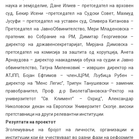
наука и земјоделие, Дане Илиев – претседател на врховен
суд, Бекир Исени –претседател на Судски Совет, Махмуд
Јусуфи – претседател на уставен суд, Оливера Китанова –
Претседател на ЈавноОбвинителство, Мери Младеновска –
пратеник во Собрание на РМ, Димитар Георгиевски –
директор на државенсекретаријат, Мирјана Димовска –
претседател на комисија за заштита од корупција, Анета
Арнаудова – директор наакадемија обука на судии и Јавно
обвинителство, Татјна Миленковиќ – извршен директор на
АТЈПП, Бојан Ефтимов – членЈЦРМ, Љубица Рубен –
директор на “Менс Легис”, Трипун Танушевски – заменик
правобранител, Проф. д-р ВиолетаПановска–Ректор на
универзитетот “Св. Климент” – Охрид”, Александар
Николовски декан на Европски Универзитет Скопје…високи
претставници на други релевантни институции.
Резултати на проектот
Зголемување на бројот на личности, организации и
институции кои ќе учествуваат во разни фази на реформите