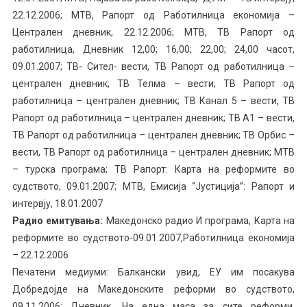
22.12.2006; МТВ, Рапорт од Работилница економија –
Централен дневник, 22.12.2006; МТВ, ТВ Рапорт од
работилница, Дневник 12,00; 16,00; 22,00; 24,00 часот,
09.01.2007; ТВ- Сител- вести, ТВ Рапорт од работилница –
централен дневник; ТВ Телма – вести; ТВ Рапорт од
работилница – централен дневник; ТВ Канал 5 – вести, ТВ
Рапорт од работилница – централен дневник; ТВ А1 – вести,
ТВ Рапорт од работилница – централен дневник; ТВ Орбис –
вести, ТВ Рапорт од работилница – централен дневник; МТВ
– турска програма; ТВ Рапорт: Карта на реформите во
судството, 09.01.2007; МТВ, Емисија “Јустиција”: Рапорт и
интервју, 18.01.2007
Радио емитувања:
Македонско радио И програма, Карта на
реформите во судството-09.01.2007,Работилница економија
– 22.12.2006
Печатени медиуми: Балкански увид, ЕУ им посакува
Добредојде на Македонските реформи во судството,
09.11.2006; Дневник, На една маса за сите реформи,