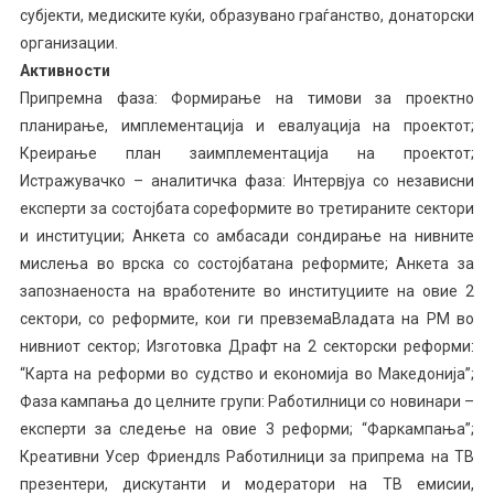
субјекти, медиските куќи, образувано граѓанство, донаторски
организации.
Активности
Припремна фаза: Формирање на тимови за проектно
планирање, имплементација и евалуација на проектот;
Креирање план заимплементација на проектот;
Истражувачко – аналитичка фаза: Интервјуа со независни
експерти за состојбата сореформите во третираните сектори
и институции; Анкета со амбасади сондирање на нивните
мислења во врска со состојбатана реформите; Анкета за
запознаеноста на вработените во институциите на овие 2
сектори, со реформите, кои ги превземаВладата на РМ во
нивниот сектор; Изготовка Драфт на 2 секторски реформи:
“Карта на реформи во судство и економија во Македонија”;
Фаза кампања до целните групи: Работилници со новинари –
експерти за следење на овие 3 реформи; “Фаркампања”;
Креативни Усер Фриендлѕ Работилници за припрема на ТВ
презентери, дискутанти и модератори на ТВ емисии,