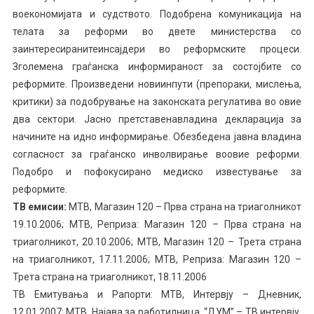
воекономијата и судството. Подобрена комуникација на
телата за реформи во двете министерства со
заинтересиранитеинсајдери во реформските процеси.
Зголемена граѓанска информираност за состојбите со
реформите. Произведени новиинпути (препораки, мислења,
критики) за подобрување на законската регулатива во овие
два сектори. Јасно претставенавладина декларација за
начините на идно информирање. Обезбедена јавна владина
согласност за граѓанско инволвирање воовие реформи.
Подобро и пофокусирано медиско известување за
реформите.
ТВ емисии:
МТВ, Магазин 120 – Прва страна на триаголникот
19.10.2006; МТВ, Реприза: Магазин 120 – Прва страна на
триаголникот, 20.10.2006; МТВ, Магазин 120 – Трета страна
на триаголникот, 17.11.2006; МТВ, Реприза: Магазин 120 –
Трета страна на триаголникот, 18.11.2006
ТВ Емитувања и Рапорти: МТВ, Интервју – Дневник,
12.01.2007; МТВ, Најава за работилница, “ДУМ” – ТВ интервју,