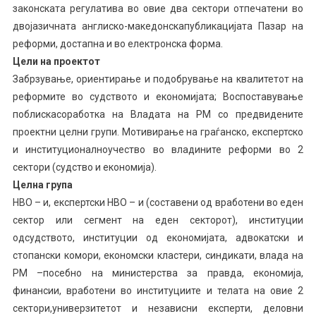
законската регулатива во овие два сектори отпечатени во
двојазичната англиско-македонскапубликацијата Пазар на
реформи, достапна и во електронска форма.
Цели на проектот
Забрзување, ориентирање и подобрување на квалитетот на
реформите во судството и економијата; Воспоставување
поблискасоработка на Владата на РМ со предвидените
проектни целни групи. Мотивирање на граѓанско, експертско
и институционалноучество во владините реформи во 2
сектори (судство и економија).
Целна група
НВО – и, експертски НВО – и (составени од вработени во еден
сектор или сегмент на еден секторот), институции
одсудството, институции од економијата, адвокатски и
стопански комори, економски кластери, синдикати, влада на
РМ –посебно на министерства за правда, економија,
финансии, вработени во институциите и телата на овие 2
сектори,универзитетот и независни експерти, деловни