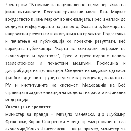
2секторски ТВ емисии на национален концесионер; Фаза на
јавни активности: Ресорни тркалезни маси: Лањ Маркет
восудството и Лањ Маркет во економијата, Прес и написи до
медиуми, информирање на јавноста; Фаза на сублимирање
напроектни резултати и евалуација на проектот: Подготовка
и печатење на публикација со проектни резултати, веб
верзијана публикација: “Карта на секторски реформи во
економијата и судството”, Прес и презентирање написи
заелектронски и печастени медиуми, Промоција и
дистрибуција на публикација, Следење на медиски одгласи,
фит бек одцелните групи, следење на реакции од владата на
РМ и институциите на системот, Модерација на Веб
страницата задисеминација на моделот на работа и финална
модерација.
Учесници во проектот
Министер за правда – Михајло Маневски, д-р Љубомир
Фрчковски, Зоран Ставревски – вице премиер, министер за
економија,Живко Јанкуловски – вице пример, министер за