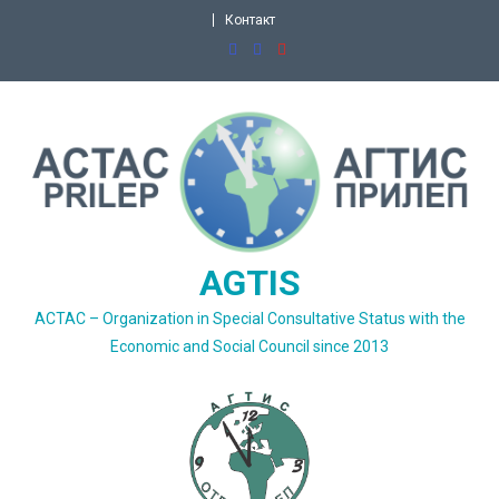
Skip
Контакт
to
content
AGTIS
ACTAC – Organization in Special Consultative Status with the
Economic and Social Council since 2013