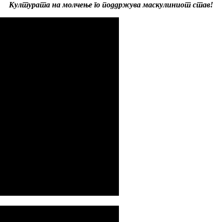
Културата на молчење го поддржува маскулиниот став!