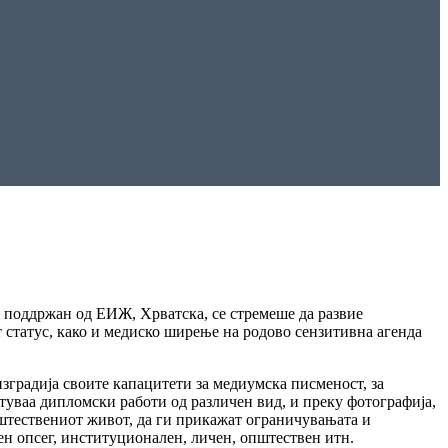
 поддржан од ЕИЖ, Хрватска, се стремеше да развие
 статус, како и медиско ширење на родово сензитивна агенда
зградија своите капацитети за медиумска писменост, за
туваа дипломски работи од различен вид, и преку фотографија,
општествениот живот, да ги прикажат ограничувањата и
ен опсег, институционален, личен, општествен итн.