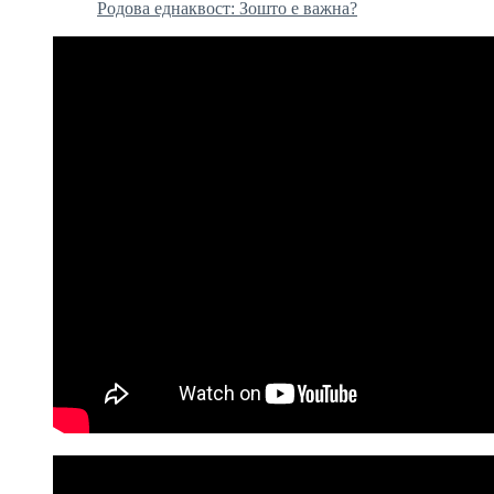
Родова еднаквост: Зошто е важна?