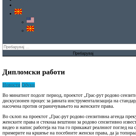
ОТВ
site mode button
Пребарувај
за:
Дипломски работи
Новости
Обуки
Во минатиот подолг период, проектот „Грас-рут родово сензит
дискусионен процес за јавната инструментализација на стандар
насочена против ограничувањето на женските права.
Во склоп на проектот „Грас-рут родово сензитивна агенда пре
женските права и стекнаа вештини за родово сензитивно извест
видео и напис работеја на тоа го прикажат реалниот поглед на
примерите на кршење на посебните женски права, да ја топираа