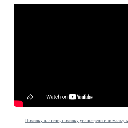
Помалку платени, помалку унапредени и помалку 