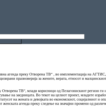
ивна агенда преку Отворена ТВ“ , во имплементација на АГТИС,
дизирани празноверија за жените, верата, етносот и малцинскиот
ку Отворена ТВ“, млади корисници од Пелагонискиот регион ги и
ување на заедницата. Во текот на целиот проект, младите израбо
 статусот на жената и девојката во економскиот, социјалниот и 
т женската агенда преку следење на значајни промени од различ