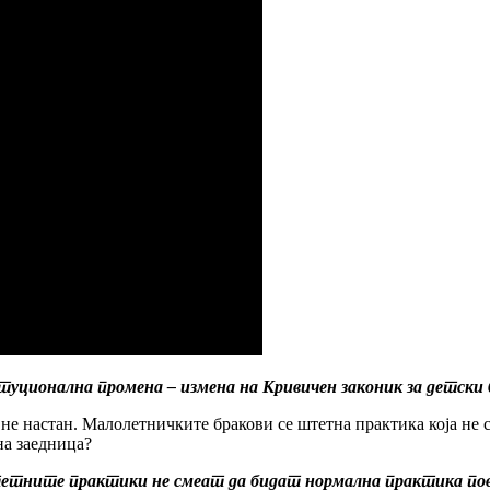
уционална промена – измена на Кривичен законик за детски 
не настан. Малолетничките бракови се штетна практика која не с
чна заедница?
тните практики не смеат да бидат нормална практика пов