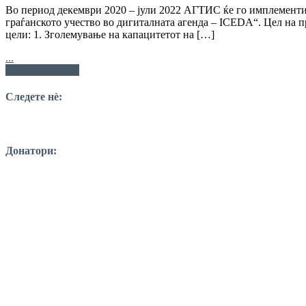
Во период декември 2020 – јули 2022 АГТИС ќе го имплементир
граѓанското учество во дигиталната агенда – ICEDA“. Цел на 
цели: 1. Зголемување на капацитетот на […]
...
Навигација
Понови написи
на
Следете нѐ:
написи
Донатори: