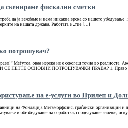
 да скенираме фискални сметки
 треба да ја вежбаме и нема никаква врска со нашето убедување „н
мерките на нашата држава. Работата е „тие […]
ако потрошувач?
раво!“ Меѓутоа, оваа изрека не е секогаш точна во реалноста. Ак
от. КОИ СЕ ПЕТТЕ ОСНОВНИ ПОТРОШУВАЧКИ ПРАВА? 1. Право на
ористување на е-услуги во Прилеп и Дол
ставници на Фондација Метаморфозис, граѓански организации и
кнување и обезбедување на соработка, споделување знаење, иску