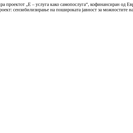
а проектот „Е – услуга како самопослуга“, кофинансиран од Евр
проект: сензибилизирање на пошироката јавност за можностите на