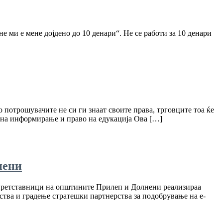
е ми е мене дојдено до 10 денари“. Не се работи за 10 денари
о потрошувачите не си ги знаат своите права, трговците тоа ќе
 информирање и право на едукација Ова […]
нени
 претставници на општините Прилеп и Долнени реализираа
ства и градење стратешки партнерства за подобрување на е-