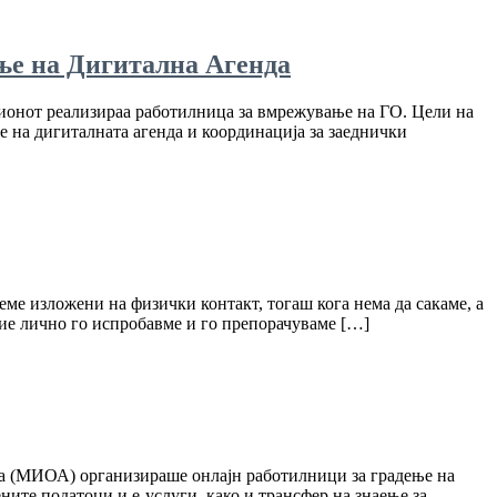
ње на Дигитална Агенда
гионот реализираа работилница за вмрежување на ГО. Цели на
е на дигиталната агенда и координација за заеднички
еме изложени на физички контакт, тогаш кога нема да сакаме, а
ние лично го испробавме и го препорачуваме […]
ја (МИОА) организираше онлајн работилници за градење на
ните податоци и е-услуги, како и трансфер на знаење за