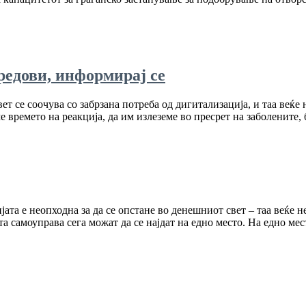
редови, информирај се
т се соочува со забрзана потреба од дигитализација, и таа веќе 
времето на реакција, да им излеземе во пресрет на заболените, 
ата е неопходна за да се опстане во денешниот свет – таа веќе 
а самоуправа сега можат да се најдат на едно место. На едно мес