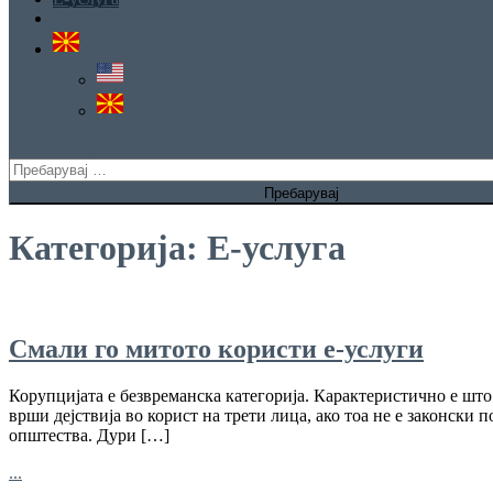
ОТВ
site mode button
Пребарувај
за:
Категорија:
Е-услуга
Смали го митото користи е-услуги
Корупцијата е безвреманска категорија. Карактеристично е што 
врши дејствија во корист на трети лица, ако тоа не е законски 
општества. Дури […]
...