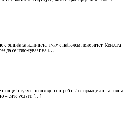
не е опција за иднината, туку е најголем приоритет. Кризата
без да се изложуваат на […]
не е опција туку е неопходна потреба. Информациите зa голем
то – сите услуги […]