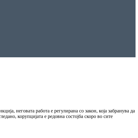
ија, неговата работа е регулирана со закон, која забранува да
ледано, корупцијата е редовна состојба скоро во сите