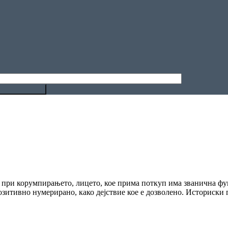
при корумпирањето, лицето, кое прима поткуп има званична функц
позитивно нумерирано, како дејствие кое е дозволено. Историски г