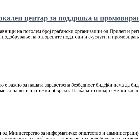
окален центар за поддршка и промовира
тавници на поголем број граѓански организации од Прилеп и ре
за подобрување на отворените податоци и е-услуги и промовирањ
о е важно за нашата здравствена безбедност бидејќи нема да бид
неме со нашите платежни обврски. Плаќањето онлајн сметки кое 
ци од Министерство за информатичко општество и администраци
 капацитетот за граѓанско застапување за подобрување на отворе