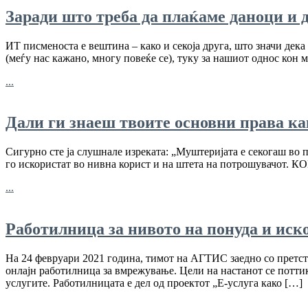
Заради што треба да плаќаме даноци и
ИТ писменоста е вештина – како и секоја друга, што значи дека
(меѓу нас кажано, многу повеќе се), туку за нашиот однос кон 
...
Дали ги знаеш твоите основни права к
Сигурно сте ја слушнале изреката: „Муштеријата е секогаш во п
го искористат во нивна корист и на штета на потрошувач
...
Работилница за нивото на понуда и иск
На 24 февруари 2021 година, тимот на АГТИС заедно со прет
онлајн работилница за вмрежување. Цели на настанот се потти
услугите. Работилницата е дел од проектот „Е-услуга како […]
...