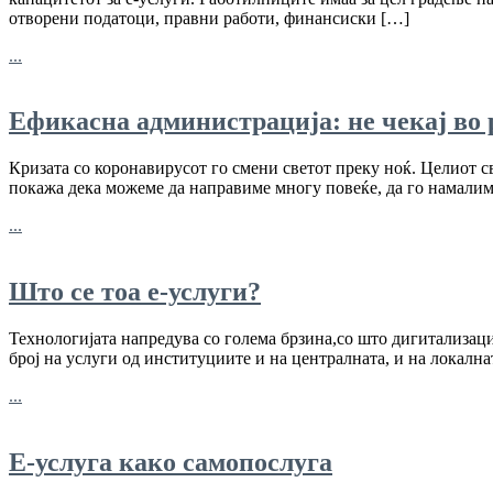
отворени податоци, правни работи, финансиски […]
...
Ефикасна администрација: не чекај во 
Кризата со коронавирусот го смени светот преку ноќ. Целиот све
покажа дека можеме да направиме многу повеќе, да го намалиме 
...
Што се тоа е-услуги?
Технологијата напредува со голема брзина,со што дигитализациј
број на услуги од институциите и на централната, и на локалнат
...
Е-услуга како самопослуга