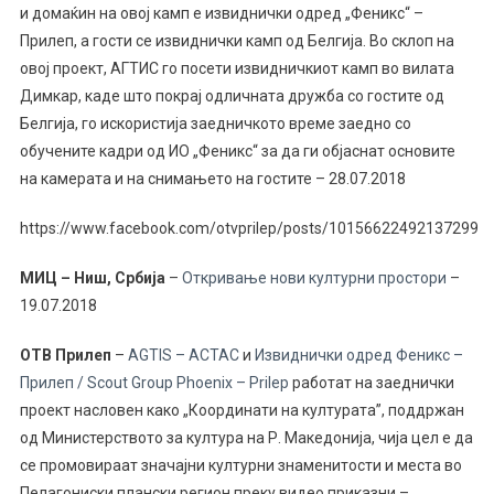
и домаќин на овој камп е извиднички одред „Феникс“ –
Прилеп, а гости се извиднички камп од Белгија.
Во склоп на
овој проект, АГТИС го посети извидничкиот камп во вилата
Димкар, каде што покрај одличната дружба со гостите од
Белгија, го искористија заедничкото време заедно со
обучените кадри од ИО „Феникс“ за да ги објаснат основите
на камерата и на снимањето на гостит
е
– 28.07.2018
https://www.facebook.com/otvprilep/posts/10156622492137299
МИЦ – Ниш, Србија
–
Откривање нови културни простори
–
19.07.2018
ОТВ Прилеп
–
AGTIS – ACTAC
и
Извиднички одред Феникс –
Прилеп / Scout Group Phoenix – Prilep
работат на заеднички
проект насловен како „Координати на културата”, поддржан
од Министерството за култура на Р. Македонија, чија цел е да
се промовираат значајни културни знаменитости и места во
Пелагониски плански регион преку видео приказни –