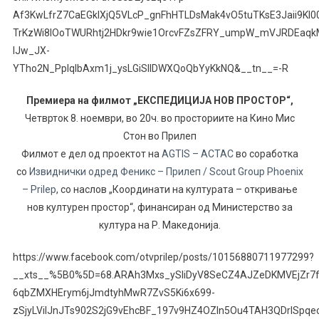
Af3KwLfrZ7CaEGkIXjQ5VLcP_gnFhHTLDsMak4vO5tuTKsE3Jaii9KI
TrKzWi8lOoTWURhtj2HDkr9wie1OrcvFZsZFRY_umpW_mVJRDEaq
lJw_JX-
YTho2N_PplqIbAxm1j_ysLGiSIlDWXQoQbYyKkNQ&__tn__=-R
Премиера на филмот „ЕКСПЕДИЦИЈА НОВ ПРОСТОР“,
Четврток 8. ноември, во 20ч. во просториите на Кино Мис
Стон во Прилеп
Филмот е дел од проектот на
AGTIS – ACTAC
во соработка
со
Извиднички одред Феникс – Прилеп / Scout Group Phoenix
– Prilep
, со наслов „Координати на културата – откривање
нов културен простор“, финансиран од Министерство за
култура на Р. Mакедонија.
https://www.facebook.com/otvprilep/posts/10156880711977299?
__xts__%5B0%5D=68.ARAh3Mxs_ySliDyV8SeCZ4AJZeDKMVEjZr7f
6qbZMXHErym6jJmdtyhMwR7ZvS5Ki6x699-
zSjyLVilJnJTs902S2jG9vEhcBF_197v9HZ4OZIn5Ou4TAH3QDrISpq