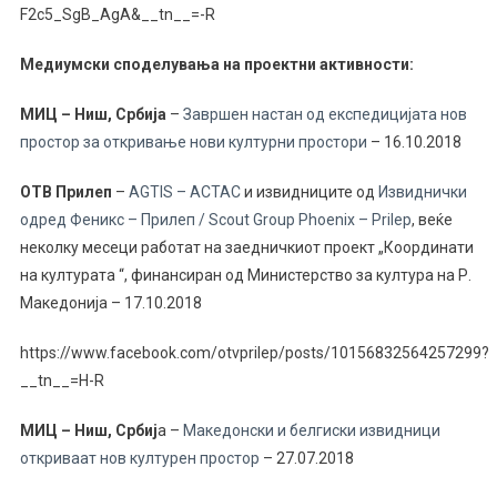
F2c5_SgB_AgA&__tn__=-R
Медиумски споделувања на проектни активности:
МИЦ – Ниш, Србија
–
Завршен настан од експедицијата нов
простор за откривање нови културни простори
– 16.10.2018
OТВ Прилеп
–
AGTIS – ACTAC
и извидниците од
Извиднички
одред Феникс – Прилеп / Scout Group Phoenix – Prilep
, веќе
неколку месеци работат на заедничкиот проект „Координати
на културата “, финансиран од Министерство за култура на Р.
Македонија – 17.10.2018
https://www.facebook.com/otvprilep/posts/10156832564257299?
__tn__=H-R
МИЦ – Ниш, Србиј
а –
Македонски и белгиски извидници
откриваат нов културен простор
– 27.07.2018