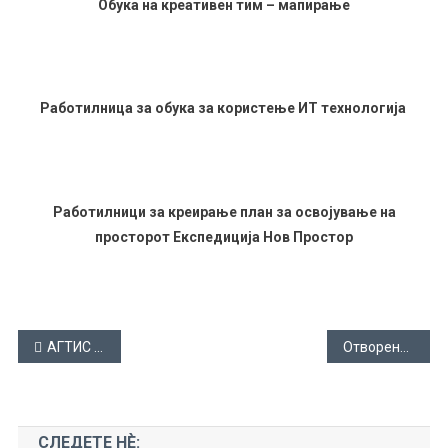
Обука на креативен тим – мапирање
Работилница за обука за користење ИТ технологија
Работилници за креирање план за освојување на
просторот Експедиција Нов Простор
Навигација
АГТИС во медиумите
Отворена ТВ – Прилеп
на
напис
СЛЕДЕТЕ НЀ: