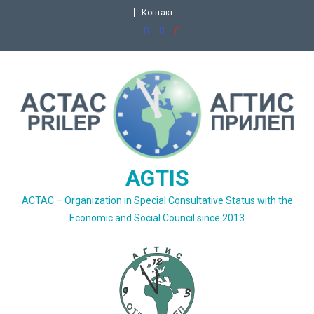
Skip
Контакт
to
content
AGTIS
ACTAC – Organization in Special Consultative Status with the
Economic and Social Council since 2013