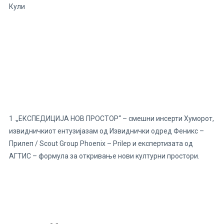
Кули
1 .„ЕКСПЕДИЦИЈА НОВ ПРОСТОР“ – смешни инсерти Хуморот,
извидничкиот ентузијазам од Извиднички одред Феникс –
Прилеп / Scout Group Phoenix – Prilep и експертизата од
АГТИС – формула за откривање нови културни простори.