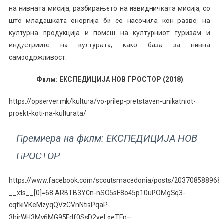
на нивната мисија, разбирањето на извидничката мисија, со
што младешката енергија би се насочила кон развој на
културна продукција и помош на културниот туризам и
индустриите на културата, како база за нивна
самоодржливост.
Филм: ЕКСПЕДИЦИЈА НОВ ПРОСТОР (2018)
https://opserver.mk/kultura/vo-prilep-pretstaven-unikatniot-
proekt-koti-na-kulturata/
Премиера на филм: ЕКСПЕДИЦИЈА НОВ
ПРОСТОР
https://www.facebook.com/scoutsmacedonia/posts/20370858896
__xts__[0]=68.ARBTB3YCn-nSO5sF8o45p10uPOMgSq3-
cqfkiVKeMzyqQVzCVnNtisPqaP-
3hirWH3My6MG95Fdf0SsD2yeLqeTFp–