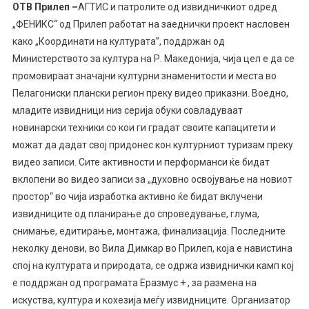
OТВ Прилеп –
АГТИС и патролите од извидничкиот одред
„ФЕНИКС“ од Прилеп работат на заеднички проект насловен
како „Координати на културата”, поддржан од
Министерството за култура на Р. Македонија, чија цел е да се
промовираат значајни културни знаменитости и места во
Пелагониски плански регион преку видео приказни. Воедно,
младите извидници низ серија обуки совладуваат
новинарски техники со кои ги градат своите капацитети и
можат да дадат свој придонес кон културниот туризам преку
видео з
аписи. Сите активности и перформанси ќе бидат
вклопени во видео записи за „духовно освојување на новиот
простор“ во чија изработка активно ќе бидат вклучени
извидниците од планирање до спроведување, глума,
снимање, едитирање, монтажа, финализација. Последните
неколку денови, во Вила Димкар во Прилеп, која е навистина
спој на културата и природата, се одржа извиднички камп кој
е поддржан од програмата Еразмус + , за размена на
искуства, култура и кохезија меѓу извидниците. Организатор