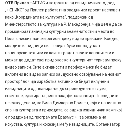
OТВ Прилеп –
АГТИС и патролите од извидничкиот одред
„ФЕНИКС“ од Прилеп работат на заеднички проект насловен
како „Координати на културата”, поддржан од
Министерството за култура на Р. Македонија, чија цел е да се
промовираат значајни културни знаменитости и места во
Пелагониски плански регион преку видео приказни. Воедно,
младите извидници низ серија обуки совладуваат
новинарски техники со кои ги градат своите капацитети и
можат да дадат свој придонес кон културниот туризам преку
видео з
аписи. Сите активности и перформанси ќе бидат
вклопени во видео записи за „духовно освојување на новиот
простор“ во чија изработка активно ќе бидат вклучени
извидниците од планирање до спроведување, глума,
снимање, едитирање, монтажа, финализација. Последните
неколку денови, во Вила Димкар во Прилеп, која е навистина
спој на културата и природата, се одржа извиднички камп кој
е поддржан од програмата Еразмус + , за размена на
искуства, култура и кохезија меѓу извидниците. Организатор