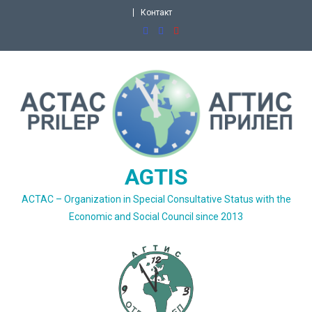
Skip
Контакт
to
content
AGTIS
ACTAC – Organization in Special Consultative Status with the
Economic and Social Council since 2013