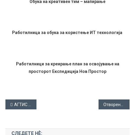
Обука на креативен тим – мапирање
Работилница за обука за користење ИТ технологија
Работилници за креирање план за освојување на
просторот Експедиција Нов Простор
Навигација
АГТИС во медиумите
Отворена ТВ – Прилеп
на
напис
СЛЕДЕТЕ НЀ: