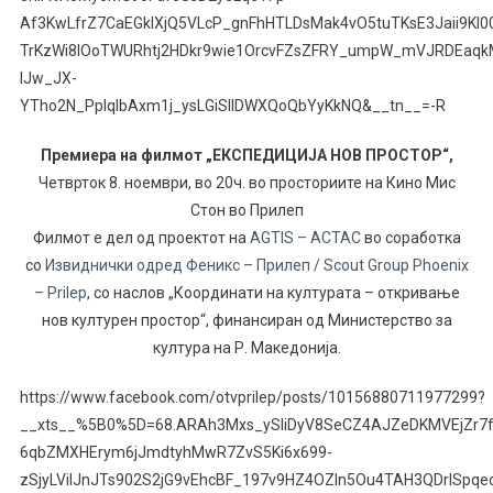
Af3KwLfrZ7CaEGkIXjQ5VLcP_gnFhHTLDsMak4vO5tuTKsE3Jaii9KI
TrKzWi8lOoTWURhtj2HDkr9wie1OrcvFZsZFRY_umpW_mVJRDEaq
lJw_JX-
YTho2N_PplqIbAxm1j_ysLGiSIlDWXQoQbYyKkNQ&__tn__=-R
Премиера на филмот „ЕКСПЕДИЦИЈА НОВ ПРОСТОР“,
Четврток 8. ноември, во 20ч. во просториите на Кино Мис
Стон во Прилеп
Филмот е дел од проектот на
AGTIS – ACTAC
во соработка
со
Извиднички одред Феникс – Прилеп / Scout Group Phoenix
– Prilep
, со наслов „Координати на културата – откривање
нов културен простор“, финансиран од Министерство за
култура на Р. Mакедонија.
https://www.facebook.com/otvprilep/posts/10156880711977299?
__xts__%5B0%5D=68.ARAh3Mxs_ySliDyV8SeCZ4AJZeDKMVEjZr7f
6qbZMXHErym6jJmdtyhMwR7ZvS5Ki6x699-
zSjyLVilJnJTs902S2jG9vEhcBF_197v9HZ4OZIn5Ou4TAH3QDrISpq