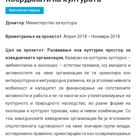
Имплементирани
Донатор
: Министерство за култура
Времетраење на проектот
: Април 2018 – Ноември 2018
Цел на проектот: Развивање нов културен простор за
извидничките организации
, базиран на културни, културно –
амбиентални и еколошко – естетски премиси, кој мисијата и
активностите на овие организации ќе ги ориентира кон
интеркултурна и меѓународна размена, ќе ја зголеми нивната
мобилност и капацитет за финансирање на сопствените
активности и работа и ќе ги насочи кон утилитализирање на
културното и природното наследство, во разни форми на
еколошки и културен туризам, како и нивни комбинации. Со
тоа, македонските извиднички организации би ја зголемиле
општествената одговорност на овие значајни групи млади,
истовремено правилно ориентирајќи ги кон осовременување