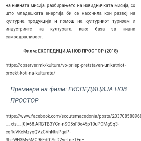
на нивната мисија, разбирањето на извидничката мисија, со
што младешката енергија би се насочила кон развој на
културна продукција и помош на културниот туризам и
индустриите на културата, како база за нивна
самоодржливост.
Филм: ЕКСПЕДИЦИЈА НОВ ПРОСТОР (2018)
https://opserver.mk/kultura/vo-prilep-pretstaven-unikatniot-
proekt-koti-na-kulturata/
Премиера на филм: ЕКСПЕДИЦИЈА НОВ
ПРОСТОР
https://www.facebook.com/scoutsmacedonia/posts/20370858896
__xts__[0]=68.ARBTB3YCn-nSO5sF8o45p10uPOMgSq3-
cqfkiVKeMzyqQVzCVnNtisPqaP-
3hirWH3My6MG95Fdf0SsD2yeLqeTFp–