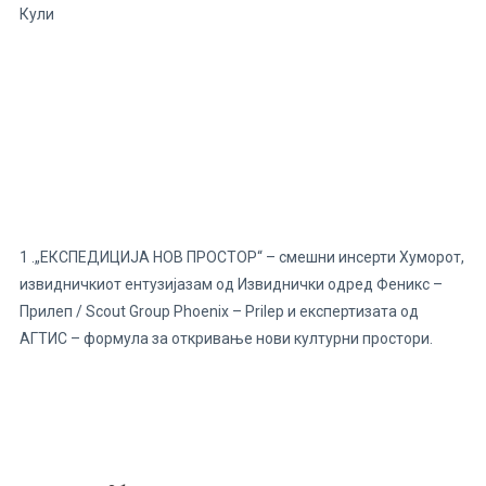
Кули
1 .„ЕКСПЕДИЦИЈА НОВ ПРОСТОР“ – смешни инсерти Хуморот,
извидничкиот ентузијазам од Извиднички одред Феникс –
Прилеп / Scout Group Phoenix – Prilep и експертизата од
АГТИС – формула за откривање нови културни простори.