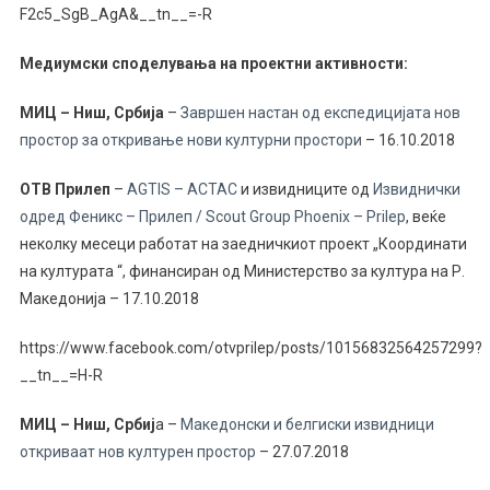
F2c5_SgB_AgA&__tn__=-R
Медиумски споделувања на проектни активности:
МИЦ – Ниш, Србија
–
Завршен настан од експедицијата нов
простор за откривање нови културни простори
– 16.10.2018
OТВ Прилеп
–
AGTIS – ACTAC
и извидниците од
Извиднички
одред Феникс – Прилеп / Scout Group Phoenix – Prilep
, веќе
неколку месеци работат на заедничкиот проект „Координати
на културата “, финансиран од Министерство за култура на Р.
Македонија – 17.10.2018
https://www.facebook.com/otvprilep/posts/10156832564257299?
__tn__=H-R
МИЦ – Ниш, Србиј
а –
Македонски и белгиски извидници
откриваат нов културен простор
– 27.07.2018