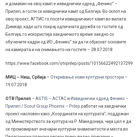
и домаќин на овој камп е извиднички одред „Феникс“ –
Прилеп, а гости се извиднички камп од Белгија.
Во склоп на
овој проект, АГТИС го посети извидничкиот камп во вилата
Димкар, каде што покрај одличната дружба со гостите од
Белгија, го искористија заедничкото време заедно со
обучените кадри од ИО „Феникс“ за да ги објаснат основите
на камерата и на снимањето на гостит
е
– 28.07.2018
https://www.facebook.com/otvprilep/posts/10156622492137299
МИЦ – Ниш, Србија
–
Откривање нови културни простори
–
19.07.2018
ОТВ Прилеп
–
AGTIS – ACTAC
и
Извиднички одред Феникс –
Прилеп / Scout Group Phoenix – Prilep
работат на заеднички
проект насловен како „Координати на културата”, поддржан
од Министерството за култура на Р. Македонија, чија цел е да
се промовираат значајни културни знаменитости и места во
Пелагониски плански регион преку видео приказни –