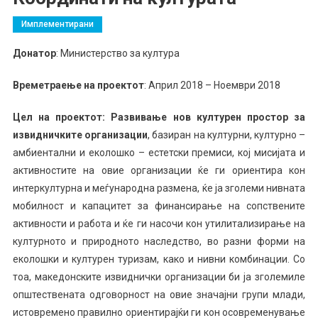
Имплементирани
Донатор
: Министерство за култура
Времетраење на проектот
: Април 2018 – Ноември 2018
Цел на проектот: Развивање нов културен простор за
извидничките организации
, базиран на културни, културно –
амбиентални и еколошко – естетски премиси, кој мисијата и
активностите на овие организации ќе ги ориентира кон
интеркултурна и меѓународна размена, ќе ја зголеми нивната
мобилност и капацитет за финансирање на сопствените
активности и работа и ќе ги насочи кон утилитализирање на
културното и природното наследство, во разни форми на
еколошки и културен туризам, како и нивни комбинации. Со
тоа, македонските извиднички организации би ја зголемиле
општествената одговорност на овие значајни групи млади,
истовремено правилно ориентирајќи ги кон осовременување