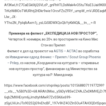
Af3KwLfrZ7CaEGkIXjQ5VLcP_gnFhHTLDsMak4vO5tuTKsE3Jaii9KI
TrKzWi8lOoTWURhtj2HDkr9wie1OrcvFZsZFRY_umpW_mVJRDEaq
lJw_JX-
YTho2N_PplqIbAxm1j_ysLGiSIlDWXQoQbYyKkNQ&__tn__=-R
Премиера на филмот „ЕКСПЕДИЦИЈА НОВ ПРОСТОР“,
Четврток 8. ноември, во 20ч. во просториите на Кино Мис
Стон во Прилеп
Филмот е дел од проектот на
AGTIS – ACTAC
во соработка
со
Извиднички одред Феникс – Прилеп / Scout Group Phoenix
– Prilep
, со наслов „Координати на културата – откривање
нов културен простор“, финансиран од Министерство за
култура на Р. Mакедонија.
https://www.facebook.com/otvprilep/posts/10156880711977299?
__xts__%5B0%5D=68.ARAh3Mxs_ySliDyV8SeCZ4AJZeDKMVEjZr7f
6qbZMXHErym6jJmdtyhMwR7ZvS5Ki6x699-
zSjyLVilJnJTs902S2jG9vEhcBF_197v9HZ4OZIn5Ou4TAH3QDrISpq