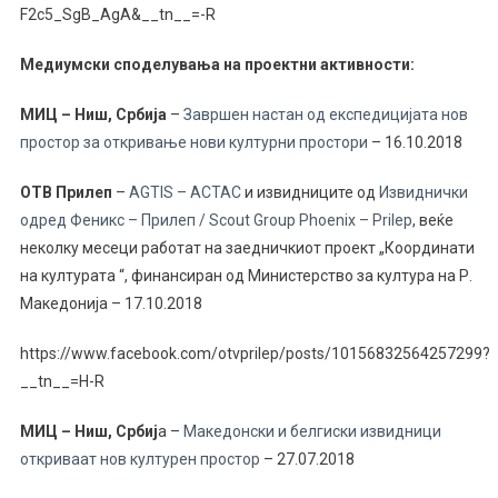
F2c5_SgB_AgA&__tn__=-R
Медиумски споделувања на проектни активности:
МИЦ – Ниш, Србија
–
Завршен настан од експедицијата нов
простор за откривање нови културни простори
– 16.10.2018
OТВ Прилеп
–
AGTIS – ACTAC
и извидниците од
Извиднички
одред Феникс – Прилеп / Scout Group Phoenix – Prilep
, веќе
неколку месеци работат на заедничкиот проект „Координати
на културата “, финансиран од Министерство за култура на Р.
Македонија – 17.10.2018
https://www.facebook.com/otvprilep/posts/10156832564257299?
__tn__=H-R
МИЦ – Ниш, Србиј
а –
Македонски и белгиски извидници
откриваат нов културен простор
– 27.07.2018