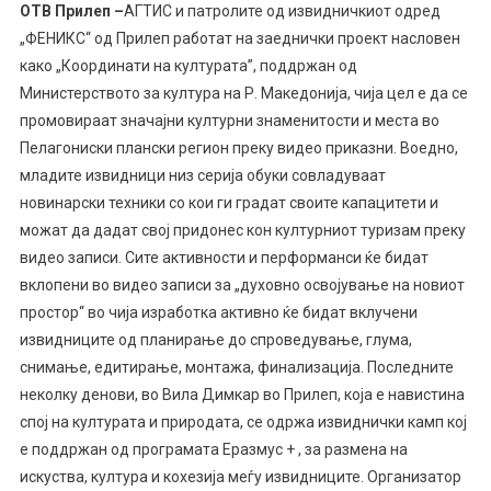
OТВ Прилеп –
АГТИС и патролите од извидничкиот одред
„ФЕНИКС“ од Прилеп работат на заеднички проект насловен
како „Координати на културата”, поддржан од
Министерството за култура на Р. Македонија, чија цел е да се
промовираат значајни културни знаменитости и места во
Пелагониски плански регион преку видео приказни. Воедно,
младите извидници низ серија обуки совладуваат
новинарски техники со кои ги градат своите капацитети и
можат да дадат свој придонес кон културниот туризам преку
видео з
аписи. Сите активности и перформанси ќе бидат
вклопени во видео записи за „духовно освојување на новиот
простор“ во чија изработка активно ќе бидат вклучени
извидниците од планирање до спроведување, глума,
снимање, едитирање, монтажа, финализација. Последните
неколку денови, во Вила Димкар во Прилеп, која е навистина
спој на културата и природата, се одржа извиднички камп кој
е поддржан од програмата Еразмус + , за размена на
искуства, култура и кохезија меѓу извидниците. Организатор