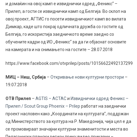
и домаќин на овој камп е извиднички одред „Феникс“ –
Прилеп, а гости се извиднички камп од Белгија.
Во склоп на
овој проект, АГТИС го посети извидничкиот камп во вилата
Димкар, каде што покрај одличната дружба со гостите од
Белгија, го искористија заедничкото време заедно со
обучените кадри од ИО „Феникс“ за да ги објаснат основите
на камерата и на снимањето на гостит
е
– 28.07.2018
https://www.facebook.com/otvprilep/posts/10156622492137299
МИЦ – Ниш, Србија
–
Откривање нови културни простори
–
19.07.2018
ОТВ Прилеп
–
AGTIS – ACTAC
и
Извиднички одред Феникс –
Прилеп / Scout Group Phoenix – Prilep
работат на заеднички
проект насловен како „Координати на културата”, поддржан
од Министерството за култура на Р. Македонија, чија цел е да
се промовираат значајни културни знаменитости и места во
Пелагониски плански регион преку видео приказни –