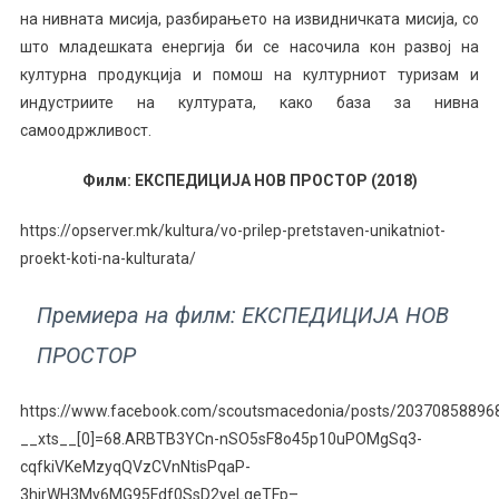
на нивната мисија, разбирањето на извидничката мисија, со
што младешката енергија би се насочила кон развој на
културна продукција и помош на културниот туризам и
индустриите на културата, како база за нивна
самоодржливост.
Филм: ЕКСПЕДИЦИЈА НОВ ПРОСТОР (2018)
https://opserver.mk/kultura/vo-prilep-pretstaven-unikatniot-
proekt-koti-na-kulturata/
Премиера на филм: ЕКСПЕДИЦИЈА НОВ
ПРОСТОР
https://www.facebook.com/scoutsmacedonia/posts/20370858896
__xts__[0]=68.ARBTB3YCn-nSO5sF8o45p10uPOMgSq3-
cqfkiVKeMzyqQVzCVnNtisPqaP-
3hirWH3My6MG95Fdf0SsD2yeLqeTFp–