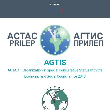
Skip
Контакт
to
content
AGTIS
ACTAC – Organization in Special Consultative Status with the
Economic and Social Council since 2013