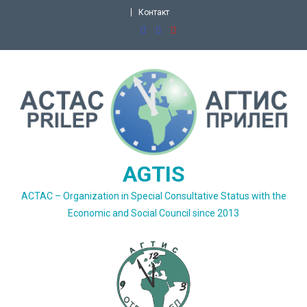
Skip
Контакт
to
content
AGTIS
ACTAC – Organization in Special Consultative Status with the
Economic and Social Council since 2013