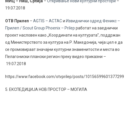
МИЦ – Ниш, Србија
–
Откривање нови културни простори
–
19.07.2018
ОТВ Прилеп
–
AGTIS – ACTAC
и
Извиднички одред Феникс –
Прилеп / Scout Group Phoenix – Prilep
работат на заеднички
проект насловен како „Координати на културата”, поддржан
од Министерството за култура на Р. Македонија, чија цел е да
се промовираат значајни културни знаменитости и места во
Пелагониски плански регион преку видео приказни –
19.07.2018
https://www.facebook.com/otvprilep/posts/10156599601377299
5. ЕКСПЕДИЦИЈА НОВ ПРОСТОР – МОГИЛА