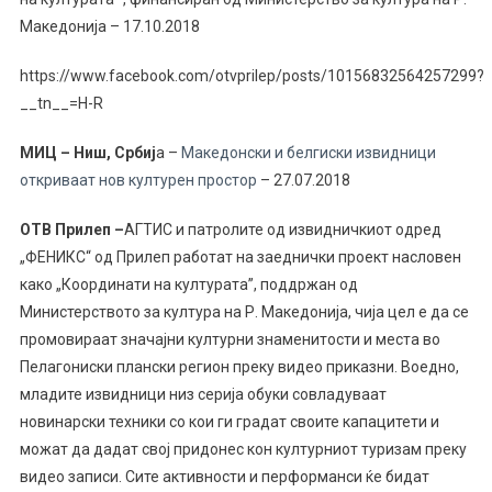
Македонија – 17.10.2018
https://www.facebook.com/otvprilep/posts/10156832564257299?
__tn__=H-R
МИЦ – Ниш, Србиј
а –
Македонски и белгиски извидници
откриваат нов културен простор
– 27.07.2018
OТВ Прилеп –
АГТИС и патролите од извидничкиот одред
„ФЕНИКС“ од Прилеп работат на заеднички проект насловен
како „Координати на културата”, поддржан од
Министерството за култура на Р. Македонија, чија цел е да се
промовираат значајни културни знаменитости и места во
Пелагониски плански регион преку видео приказни. Воедно,
младите извидници низ серија обуки совладуваат
новинарски техники со кои ги градат своите капацитети и
можат да дадат свој придонес кон културниот туризам преку
видео з
аписи. Сите активности и перформанси ќе бидат