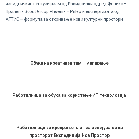
извидничкиот ентузијазам од Извиднички одред Феникс –
Прилеп / Scout Group Phoenix – Prilep и експертизата од
АГТИС – формула за откривање нови културни простори.
Обука на креативен тим – мапирање
Работилница за обука за користење ИТ технологија
Работилници за креирање план за освојување на
просторот Експедиција Нов Простор