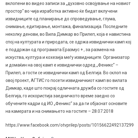
вклопени во видео записи за „духовно освојување на новиот
простор“ во чија изработка активно ќе бидат вклучени
извидниците од планирање до спроведување, глума,
снимање, едитирање, монтажа, финализација. Последните
неколку денови, во Вила Димкар во Прилеп, која е навистина
спој на културата и природата, се одржа извиднички камп кој
е поддржан од програмата Еразмус + , за размена на
искуства, култура и кохезија меѓу извидниците. Организатор
и домаќин на овој камп е извиднички одред „Феникс“ –
Прилеп, а гости се извиднички камп од Белгија.
Во склоп на
овој проект, АГТИС го посети извидничкиот камп во вилата
Димкар, каде што покрај одличната дружба со гостите од
Белгија, го искористија заедничкото време заедно со
обучените кадри од ИО „Феникс“ за да ги објаснат основите
на камерата и на снимањето на гостит
е
– 28.07.2018
https://www.facebook.com/otvprilep/posts/10156622492137299