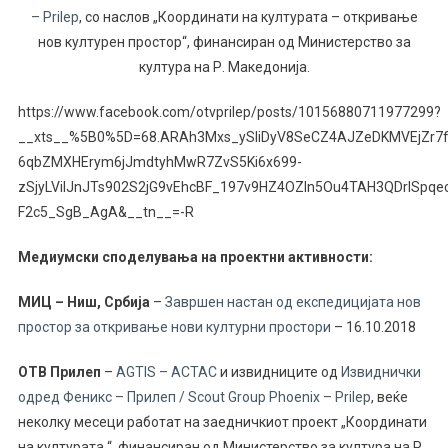
– Prilep
, со наслов „Координати на културата – откривање
нов културен простор“, финансиран од Министерство за
култура на Р. Mакедонија.
https://www.facebook.com/otvprilep/posts/10156880711977299?
__xts__%5B0%5D=68.ARAh3Mxs_ySliDyV8SeCZ4AJZeDKMVEjZr7f
6qbZMXHErym6jJmdtyhMwR7ZvS5Ki6x699-
zSjyLVilJnJTs902S2jG9vEhcBF_197v9HZ4OZIn5Ou4TAH3QDrISpq
F2c5_SgB_AgA&__tn__=-R
Медиумски споделувања на проектни активности:
МИЦ – Ниш, Србија
–
Завршен настан од експедицијата нов
простор за откривање нови културни простори
– 16.10.2018
OТВ Прилеп
–
AGTIS – ACTAC
и извидниците од
Извиднички
одред Феникс – Прилеп / Scout Group Phoenix – Prilep
, веќе
неколку месеци работат на заедничкиот проект „Координати
на културата “, финансиран од Министерство за култура на Р.