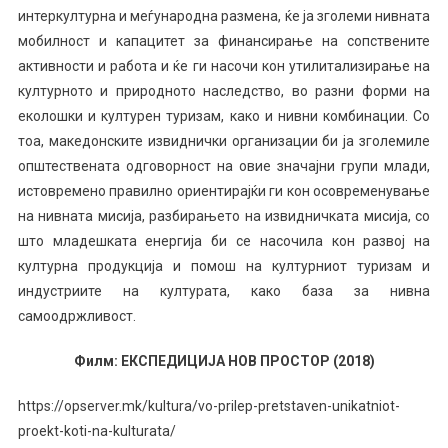
интеркултурна и меѓународна размена, ќе ја зголеми нивната
мобилност и капацитет за финансирање на сопствените
активности и работа и ќе ги насочи кон утилитализирање на
културното и природното наследство, во разни форми на
еколошки и културен туризам, како и нивни комбинации. Со
тоа, македонските извиднички организации би ја зголемиле
општествената одговорност на овие значајни групи млади,
истовремено правилно ориентирајќи ги кон осовременување
на нивната мисија, разбирањето на извидничката мисија, со
што младешката енергија би се насочила кон развој на
културна продукција и помош на културниот туризам и
индустриите на културата, како база за нивна
самоодржливост.
Филм: ЕКСПЕДИЦИЈА НОВ ПРОСТОР (2018)
https://opserver.mk/kultura/vo-prilep-pretstaven-unikatniot-
proekt-koti-na-kulturata/