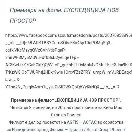
Премиера на филм: ЕКСПЕДИЦИЈА НОВ
ПРОСТОР
https://www.facebook.com/scoutsmacedonia/posts/20370858896
__xts__[0]=68.ARBTB3YCn-nSO5sF8o45p10uPOMgSq3-
cqfkiVKeMzyqQVzCVnNtisPqaP-
3hirWH3My6MG95Fdf0SsD2yeLqeTFp–
Af3KwLfrZ7CaEGkIXjQ5VLcP_gnFhHTLDsMak4vO5tuTKsE3Jaii9KI
TrKzWi8lOoTWURhtj2HDkr9wie1OrcvFZsZFRY_umpW_mVJRDEaq
lJw_JX-
YTho2N_PplqIbAxm1j_ysLGiSIlDWXQoQbYyKkNQ&__tn__=-R
Премиера на филмот „ЕКСПЕДИЦИЈА НОВ ПРОСТОР“,
Четврток 8. ноември, во 20ч. во просториите на Кино Мис
Стон во Прилеп
Филмот е дел од проектот на
AGTIS – ACTAC
во соработка
со
Извиднички одред Феникс – Прилеп / Scout Group Phoenix