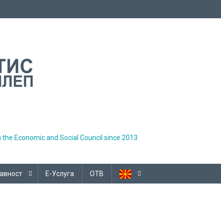
h the Economic and Social Council since 2013
авност
Е-Услуга
ОТВ