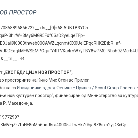
НОВ ПРОСТОР
037085889686622?__xts__[0]=68.ARBTB3YCn-
qaP-3hirWH3My6MG95Fdf0SsD2yeLqeTFp–
E3Jaii9KI003thweb00CAWZLqcnmtCX0UelEPqqRHK2EtbR_af-
mVJRDEaqkMFWSEMPOgufY4ITVKa4mW7yTBY8wPM0jlNhsh9ZMcrb4Uz
Q&__tn__=-R
от „ЕКСПЕДИЦИЈА НОВ ПРОСТОР“,
 во просториите на Кино Мис Стон во Прилеп
ботка со
Извиднички одред Феникс – Прилеп / Scout Group Phoenix 
ање нов културен простор“, финансиран од Министерство за култур
а Р. Mакедонија.
11977299?
MVEjZr7fuHF8nMb6uoJ5ra40005UTwHkZ0hja8Z8sxa2yjD3cGjr-