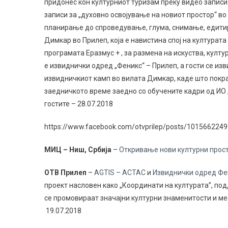
придонес кон културниот туризам преку видео з
аписи
записи за „духовно освојување на новиот простор“ во
планирање до спроведување, глума, снимање, едитир
Димкар во Прилеп, која е навистина спој на културат
програмата Еразмус + , за размена на искуства, култу
е извиднички одред „Феникс“ – Прилеп, а гости се из
извидничкиот камп во вилата Димкар, каде што покрај
заедничкото време заедно со обучените кадри од ИО „
гостит
е
– 28.07.2018
https://www.facebook.com/otvprilep/posts/101566224
МИЦ – Ниш, Србија
–
Откривање нови културни прос
ОТВ Прилеп
–
AGTIS – ACTAC
и
Извиднички одред Фени
проект насловен како „Координати на културата”, под
се промовираат значајни културни знаменитости и ме
19.07.2018