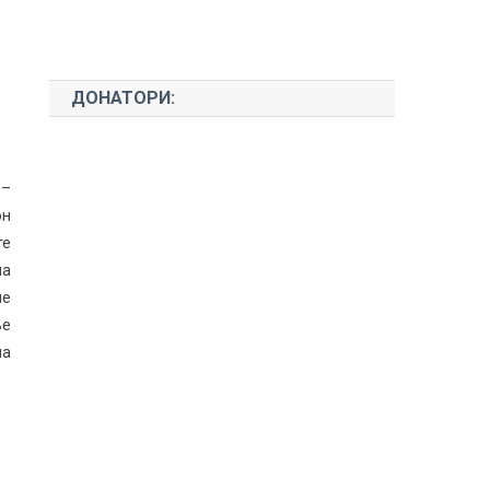
ДОНАТОРИ:
 –
он
те
на
ле
ње
на