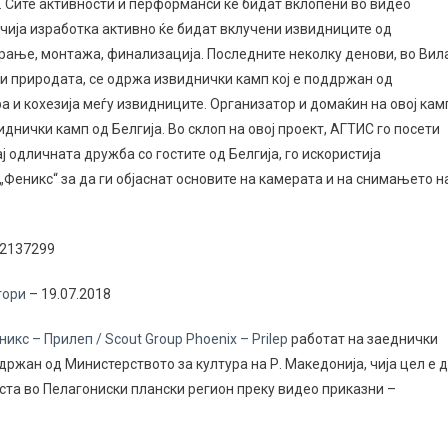
. Сите активности и перформанси ќе бидат вклопени во видео
 чија изработка активно ќе бидат вклучени извидниците од
ање, монтажа, финализација. Последните неколку денови, во Вил
а и природата, се одржа извиднички камп кој е поддржан од
ра и кохезија меѓу извидниците. Организатор и домаќин на овој кам
виднички камп од Белгија.
Во склоп на овој проект, АГТИС го посети
 одличната дружба со гостите од Белгија, го искористија
Феникс“ за да ги објаснат основите на камерата и на снимањето н
92137299
тори
– 19.07.2018
кс – Прилеп / Scout Group Phoenix – Prilep
работат на заеднички
држан од Министерството за култура на Р. Македонија, чија цел е 
ста во Пелагониски плански регион преку видео приказни –