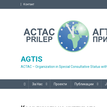
Skip
Контакт
to
content
AGTIS
ACTAC – Organization in Special Consultative Status wit
За Нас
Проекти
Публикации
Ј