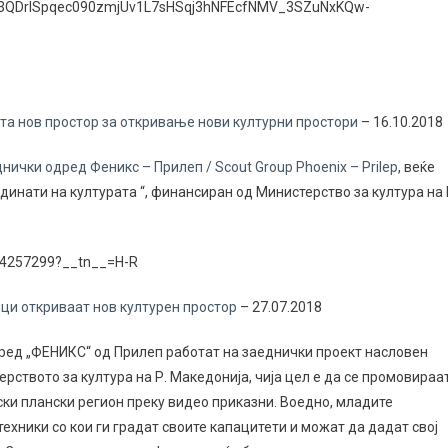
H3QDrISpqec090zmjUv1L7sHSqj3hNFEcfNMV_3SZuNxKQw-
та нов простор за откривање нови културни простори
– 16.10.2018
нички одред Феникс – Прилеп / Scout Group Phoenix – Prilep
, веќе
инати на културата “, финансиран од Министерство за култура на 
564257299?__tn__=H-R
ци откриваат нов културен простор
– 27.07.2018
ред „ФЕНИКС“ од Прилеп работат на заеднички проект насловен
рството за култура на Р. Македонија, чија цел е да се промовираа
ски плански регион преку видео приказни. Воедно, младите
ехники со кои ги градат своите капацитети и можат да дадат свој