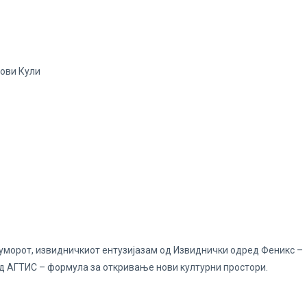
ови Кули
морот, извидничкиот ентузијазам од Извиднички одред Феникс –
а од АГТИС – формула за откривање нови културни простори.