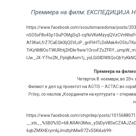
Премиера на филм: ЕКСПЕДИЦИЈА 
https://www.facebook.com/scoutsmacedonia/posts/2
nSO5sF8o45p10uPOMgSq3-cqfkiVKeMzyqQVzCVnNtisP
Af3KwLfrZ7CaEGkIXjQ5VLcP_gnFhHTLDsMak4vO5tuTKs
TrKzWi8lOoTWURhtj2HDkr9wie1OrcvFZsZFRY_umpW_
lJw_JX-YTho2N_PplqIbAxm1j_ysLGiSIlDWXQoQbYyKkN
Премиера на филм
Четврток 8. ноември, во 20ч.
Филмот е дел од проектот на
AGTIS – ACTAC
во сора
Prilep
, со наслов „Координати на културата – открив
н
https://www.facebook.com/otvprilep/posts/101568807
__xts__%5B0%5D=68.ARAh3Mxs_ySliDyV8SeCZ4AJZeDK
6qbZMXHErym6jJmdtyhMwR7ZvS5Ki6x699-