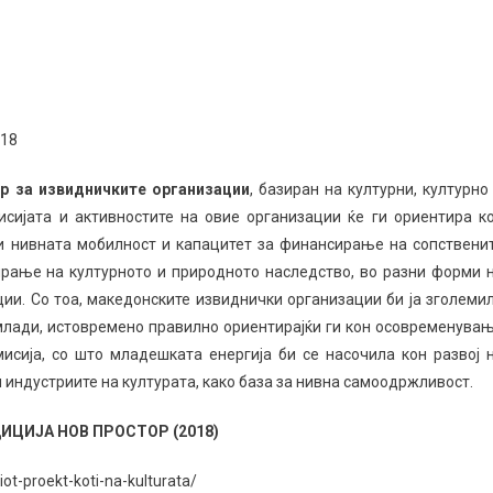
018
р за извидничките организации
, базиран на културни, културно
исијата и активностите на овие организации ќе ги ориентира к
ми нивната мобилност и капацитет за финансирање на сопствени
зирање на културното и природното наследство, во разни форми 
ции. Со тоа, македонските извиднички организации би ја зголеми
 млади, истовремено правилно ориентирајќи ги кон осовременува
исија, со што младешката енергија би се насочила кон развој 
 индустриите на културата, како база за нивна самоодржливост.
ИЦИЈА НОВ ПРОСТОР (2018)
iot-proekt-koti-na-kulturata/