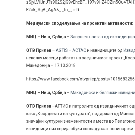
zSjyLVilJnJTs902S2jG9vEhcBF_197v9HZ4OZIn5Ou4TA
F2c5_SgB_AgA&__tn__=-R
Медиумски споделувања на проектни активности:
МИЦ – Ниш, Србија
–
Завршен настан од експедиција
OТВ Прилеп
–
AGTIS – ACTAC
и извидниците од
Извид
неколку месеци работат на заедничкиот проект „Коорд
Македонија – 17.10.2018
https://www.facebook.com/otvprilep/posts/10156832
МИЦ – Ниш, Србиј
а –
Македонски и белгиски извидни
OТВ Прилеп –
АГТИС и патролите од извидничкиот од
како „Координати на културата”, поддржан од Министе
значајни културни знаменитости и места во Пелагони
извидници низ серија обуки совладуваат новинарски т