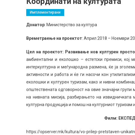
Координати на културата
Имплементирани
Донатор
: Министерство за култура
Времетраење на проектот
: Април 2018 – Ноември 2
Цел на проектот: Развивање нов културен просто
амбиентални и еколошко – естетски премиси, кој м
интеркултурна и меѓународна размена, ќе ја зголе
активности и работа и ќе ги насочи кон утилитали
еколошки и културен туризам, како и нивни комбина
општествената одговорност на овие значајни групи
на нивната мисија, разбирањето на извидничката м
културна продукција и помош на културниот туризам и
Филм: ЕКСПЕД
https://opserver.mk/kultura/vo-prilep-pretstaven-unikatn