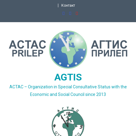
Skip
Контакт
to
content
AGTIS
ACTAC – Organization in Special Consultative Status with the
Economic and Social Council since 2013