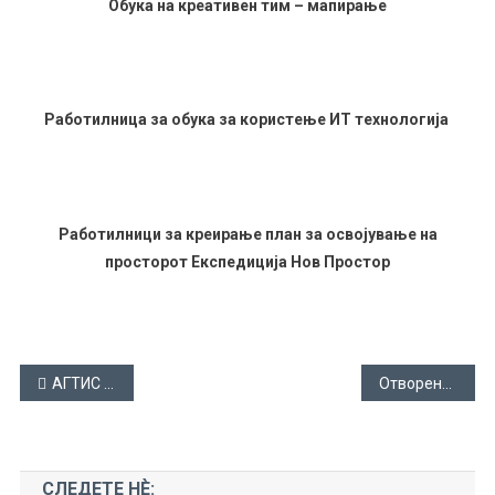
Обука на креативен тим – мапирање
Работилница за обука за користење ИТ технологија
Работилници за креирање план за освојување на
просторот Експедиција Нов Простор
Навигација
АГТИС во медиумите
Отворена ТВ – Прилеп
на
напис
СЛЕДЕТЕ НЀ: