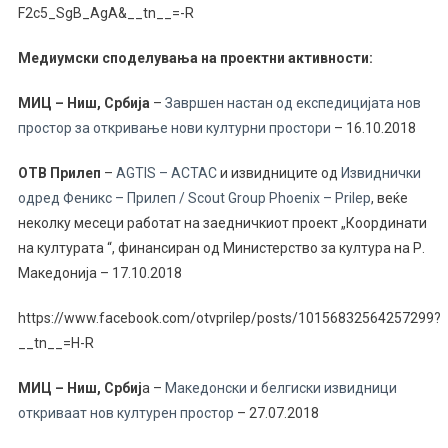
F2c5_SgB_AgA&__tn__=-R
Медиумски споделувања на проектни активности:
МИЦ – Ниш, Србија
–
Завршен настан од експедицијата нов
простор за откривање нови културни простори
– 16.10.2018
OТВ Прилеп
–
AGTIS – ACTAC
и извидниците од
Извиднички
одред Феникс – Прилеп / Scout Group Phoenix – Prilep
, веќе
неколку месеци работат на заедничкиот проект „Координати
на културата “, финансиран од Министерство за култура на Р.
Македонија – 17.10.2018
https://www.facebook.com/otvprilep/posts/10156832564257299?
__tn__=H-R
МИЦ – Ниш, Србиј
а –
Македонски и белгиски извидници
откриваат нов културен простор
– 27.07.2018