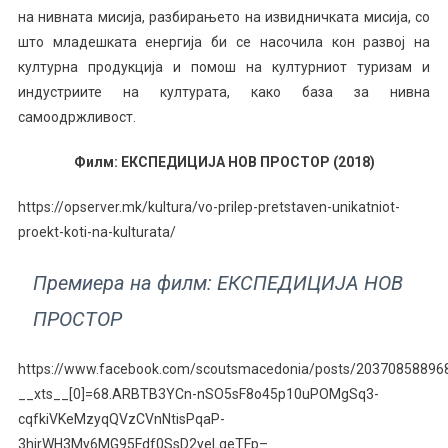
на нивната мисија, разбирањето на извидничката мисија, со
што младешката енергија би се насочила кон развој на
културна продукција и помош на културниот туризам и
индустриите на културата, како база за нивна
самоодржливост.
Филм: ЕКСПЕДИЦИЈА НОВ ПРОСТОР (2018)
https://opserver.mk/kultura/vo-prilep-pretstaven-unikatniot-
proekt-koti-na-kulturata/
Премиера на филм: ЕКСПЕДИЦИЈА НОВ
ПРОСТОР
https://www.facebook.com/scoutsmacedonia/posts/20370858896
__xts__[0]=68.ARBTB3YCn-nSO5sF8o45p10uPOMgSq3-
cqfkiVKeMzyqQVzCVnNtisPqaP-
3hirWH3My6MG95Fdf0SsD2yeLqeTFp–