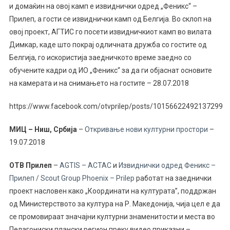
и домаќин на овој камп е извиднички одред „Феникс“ –
Прилеп, а гости се извиднички камп од Белгија.
Во склоп на
овој проект, АГТИС го посети извидничкиот камп во вилата
Димкар, каде што покрај одличната дружба со гостите од
Белгија, го искористија заедничкото време заедно со
обучените кадри од ИО „Феникс“ за да ги објаснат основите
на камерата и на снимањето на гостит
е
– 28.07.2018
https://www.facebook.com/otvprilep/posts/10156622492137299
МИЦ – Ниш, Србија
–
Откривање нови културни простори
–
19.07.2018
ОТВ Прилеп
–
AGTIS – ACTAC
и
Извиднички одред Феникс –
Прилеп / Scout Group Phoenix – Prilep
работат на заеднички
проект насловен како „Координати на културата”, поддржан
од Министерството за култура на Р. Македонија, чија цел е да
се промовираат значајни културни знаменитости и места во
Пелагониски плански регион преку видео приказни –