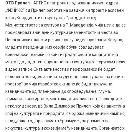
OТВ Прилеп –
АГТИС и патролите од извидничкиот одред
„ФЕНИКС“ од Прилеп работат на заеднички проект насловен
како „Координати на културата”, поддржан од
Министерството за култура на Р. Македонија, чија цел е да се
промовираат значајни културни знаменитости и места во
Пелагониски плански регион преку видео приказни. Воедно,
младите извидници низ серија обуки совладуваат
новинарски техники со кои ги градат своите капацитети и
можат да дадат свој придонес кон културниот туризам преку
видео з
аписи. Сите активности и перформанси ќе бидат
вклопени во видео записи за „духовно освојување на новиот
простор“ во чија изработка активно ќе бидат вклучени
извидниците од планирање до спроведување, глума,
снимање, едитирање, монтажа, финализација. Последните
неколку денови, во Вила Димкар во Прилеп, која е навистина
спој на културата и природата, се одржа извиднички камп кој
е поддржан од програмата Еразмус + , за размена на
искуства, култура и кохезија меѓу извидниците. Организатор