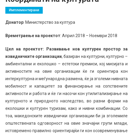
Имплементирани
Донатор
: Министерство за култура
Времетраење на проектот
: Април 2018 – Ноември 2018
Цел на проектот: Развивање нов културен простор за
извидничките организации
, базиран на културни, културно –
амбиентални и еколошко – естетски премиси, кој мисијата и
активностите на овие организации ќе ги ориентира кон
интеркултурна и меѓународна размена, ќе ја зголеми нивната
мобилност и капацитет за финансирање на сопствените
активности и работа и ќе ги насочи кон утилитализирање на
културното и природното наследство, во разни форми на
еколошки и културен туризам, како и нивни комбинации. Со
тоа, македонските извиднички организации би ја зголемиле
општествената одговорност на овие значајни групи млади,
истовремено правилно ориентирајќи ги кон осовременување