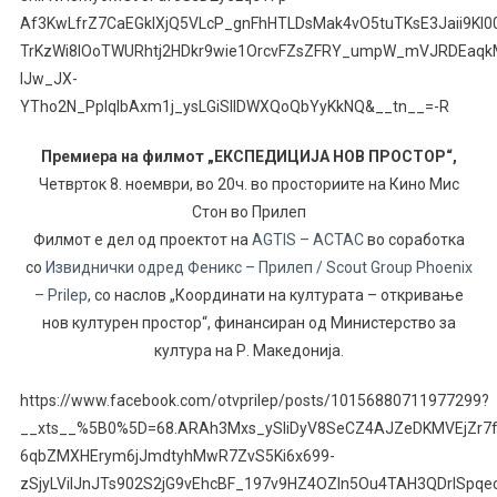
Af3KwLfrZ7CaEGkIXjQ5VLcP_gnFhHTLDsMak4vO5tuTKsE3Jaii9KI
TrKzWi8lOoTWURhtj2HDkr9wie1OrcvFZsZFRY_umpW_mVJRDEaq
lJw_JX-
YTho2N_PplqIbAxm1j_ysLGiSIlDWXQoQbYyKkNQ&__tn__=-R
Премиера на филмот „ЕКСПЕДИЦИЈА НОВ ПРОСТОР“,
Четврток 8. ноември, во 20ч. во просториите на Кино Мис
Стон во Прилеп
Филмот е дел од проектот на
AGTIS – ACTAC
во соработка
со
Извиднички одред Феникс – Прилеп / Scout Group Phoenix
– Prilep
, со наслов „Координати на културата – откривање
нов културен простор“, финансиран од Министерство за
култура на Р. Mакедонија.
https://www.facebook.com/otvprilep/posts/10156880711977299?
__xts__%5B0%5D=68.ARAh3Mxs_ySliDyV8SeCZ4AJZeDKMVEjZr7f
6qbZMXHErym6jJmdtyhMwR7ZvS5Ki6x699-
zSjyLVilJnJTs902S2jG9vEhcBF_197v9HZ4OZIn5Ou4TAH3QDrISpq